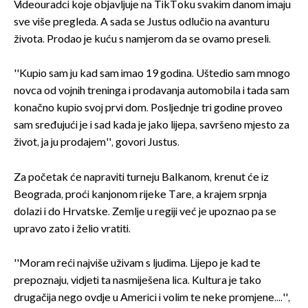
Videouradci koje objavljuje na TikToku svakim danom imaju
sve više pregleda. A sada se Justus odlučio na avanturu
života. Prodao je kuću s namjerom da se ovamo preseli.
''Kupio sam ju kad sam imao 19 godina. Uštedio sam mnogo
novca od vojnih treninga i prodavanja automobila i tada sam
konačno kupio svoj prvi dom. Posljednje tri godine proveo
sam sređujući je i sad kada je jako lijepa, savršeno mjesto za
život, ja ju prodajem'', govori Justus.
Za početak će napraviti turneju Balkanom, krenut će iz
Beograda, proći kanjonom rijeke Tare, a krajem srpnja
dolazi i do Hrvatske. Zemlje u regiji već je upoznao pa se
upravo zato i želio vratiti.
''Moram reći najviše uživam s ljudima. Lijepo je kad te
prepoznaju, vidjeti ta nasmiješena lica. Kultura je tako
drugačija nego ovdje u Americi i volim te neke promjene....'',