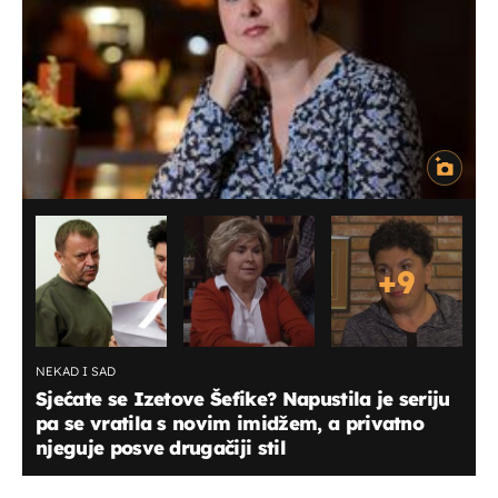
+
9
NEKAD I SAD
Sjećate se Izetove Šefike? Napustila je seriju
pa se vratila s novim imidžem, a privatno
njeguje posve drugačiji stil