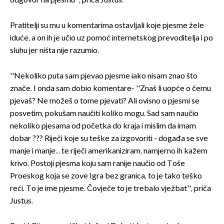
odgovor na pjesmu'', priča Justus.
Pratitelji su mu u komentarima ostavljali koje pjesme žele
iduće, a on ih je učio uz pomoć internetskog prevoditelja i po
sluhu jer ništa nije razumio.
''Nekoliko puta sam pjevao pjesme iako nisam znao što
znače. I onda sam dobio komentare- ''Znaš li uopće o čemu
pjevaš? Ne možeš o tome pjevati? Ali ovisno o pjesmi se
posvetim, pokušam naučiti koliko mogu. Sad sam naučio
nekoliko pjesama od početka do kraja i mislim da imam
dobar ??? Riječi koje su teške za izgovoriti - događa se sve
manje i manje... te riječi amerikaniziram, namjerno ih kažem
krivo. Postoji pjesma koju sam ranije naučio od Toše
Proeskog koja se zove Igra bez granica, to je tako teško
reći. To je ime pjesme. Čovječe to je trebalo vježbat'', priča
Justus.