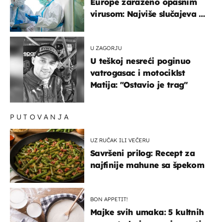
Europe zaraženo opasnim
virusom: Najviše slučajeva u
našem susjedstvu
U ZAGORJU
U teškoj nesreći poginuo
vatrogasac i motociklst
Matija: "Ostavio je trag"
PUTOVANJA
UZ RUČAK ILI VEČERU
Savršeni prilog: Recept za
najfinije mahune sa špekom
BON APPETIT!
Majke svih umaka: 5 kultnih