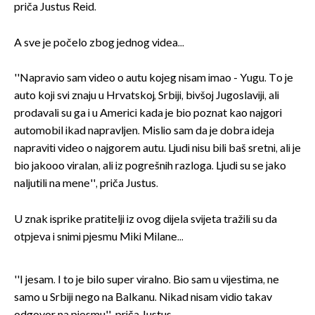
priča Justus Reid.
A sve je počelo zbog jednog videa...
''Napravio sam video o autu kojeg nisam imao - Yugu. To je
auto koji svi znaju u Hrvatskoj, Srbiji, bivšoj Jugoslaviji, ali
prodavali su ga i u Americi kada je bio poznat kao najgori
automobil ikad napravljen. Mislio sam da je dobra ideja
napraviti video o najgorem autu. Ljudi nisu bili baš sretni, ali je
bio jakooo viralan, ali iz pogrešnih razloga. Ljudi su se jako
naljutili na mene'', priča Justus.
U znak isprike pratitelji iz ovog dijela svijeta tražili su da
otpjeva i snimi pjesmu Miki Milane...
''I jesam. I to je bilo super viralno. Bio sam u vijestima, ne
samo u Srbiji nego na Balkanu. Nikad nisam vidio takav