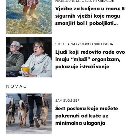
NAJSIGURNIJI OBLIK REKREACIJE
Vježbe za koljeno u moru: 5
sigurnih vježbi koje mogu
smanjiti bol i poboljšati
pokretljivost
STUDIJA NA GOTOVO 1.900 OSOBA
Ljudi koji redovito rade ovo
imaju “mlađi” organizam,
pokazuje istraživanje
NOVAC
SAM SVOJ ŠEF
Šest poslova koje možete
pokrenuti od kuće uz
minimalna ulaganja