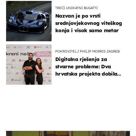
TREĆI UNIKATNI BUGATTI
Nazvan je po vrsti
srednjovjekovnog viteškog
konja i visok samo metar
POKROVITELJ PHILIP MORRIS ZAGREB
Digitalna rješenja za
stvarne probleme: Dva
hrvatska projekta dobila
potporu za razvoj