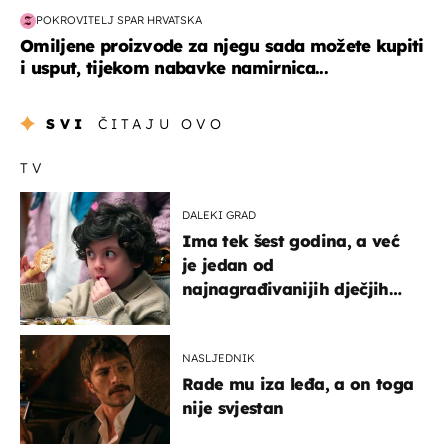
POKROVITELJ SPAR HRVATSKA
Omiljene proizvode za njegu sada možete kupiti
i usput, tijekom nabavke namirnica...
SVI
ČITAJU OVO
TV
DALEKI GRAD
Ima tek šest godina, a već
je jedan od
najnagrađivanijih dječjih
glumaca
NASLJEDNIK
Rade mu iza leđa, a on toga
nije svjestan