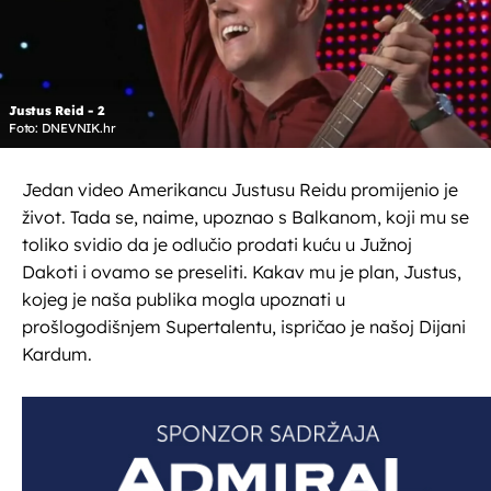
Justus Reid - 2
Foto: DNEVNIK.hr
Jedan video Amerikancu Justusu Reidu promijenio je
život. Tada se, naime, upoznao s Balkanom, koji mu se
toliko svidio da je odlučio prodati kuću u Južnoj
Dakoti i ovamo se preseliti. Kakav mu je plan, Justus,
kojeg je naša publika mogla upoznati u
prošlogodišnjem Supertalentu, ispričao je našoj Dijani
Kardum.