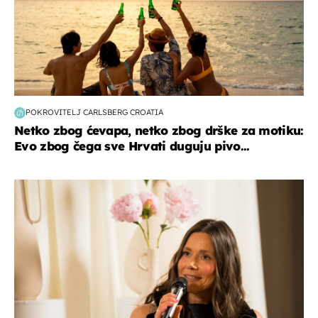
POKROVITELJ CARLSBERG CROATIA
Netko zbog ćevapa, netko zbog drške za motiku:
Evo zbog čega sve Hrvati duguju pivo...
moda & ljepota