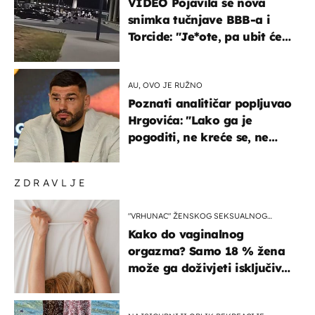
VIDEO Pojavila se nova
snimka tučnjave BBB-a i
Torcide: "Je*ote, pa ubit će
ga!"
AU, OVO JE RUŽNO
Poznati analitičar popljuvao
Hrgovića: "Lako ga je
pogoditi, ne kreće se, ne
koristi noge..."
ZDRAVLJE
"VRHUNAC" ŽENSKOG SEKSUALNOG
ISKUSTVA
Kako do vaginalnog
orgazma? Samo 18 % žena
može ga doživjeti isključivo
na ovaj način