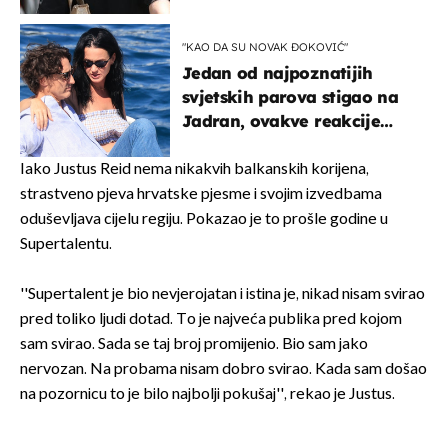
projurila špicom na dva
kotača
"KAO DA SU NOVAK ĐOKOVIĆ"
Jedan od najpoznatijih
svjetskih parova stigao na
Jadran, ovakve reakcije
vjerojatno nisu očekivali
Iako Justus Reid nema nikakvih balkanskih korijena,
strastveno pjeva hrvatske pjesme i svojim izvedbama
oduševljava cijelu regiju. Pokazao je to prošle godine u
Supertalentu.
''Supertalent je bio nevjerojatan i istina je, nikad nisam svirao
pred toliko ljudi dotad. To je najveća publika pred kojom
sam svirao. Sada se taj broj promijenio. Bio sam jako
nervozan. Na probama nisam dobro svirao. Kada sam došao
na pozornicu to je bilo najbolji pokušaj'', rekao je Justus.