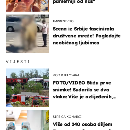
pametniji od nas"
IMPRESIVNO!
Scena iz Srbije fascinirala
društvene mreže! Pogledajte
neobičnog ljubimca
VIJESTI
KOD BJELOVARA
FOTO/VIDEO Stižu prve
snimke! Sudarila se dva
vlaka: Više je ozlijeđenih,
hitne službe na terenu
ŠIRE GA KOMARCI
Više od 240 osoba diljem