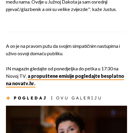
među nama. Ovdje u Južnoj Dakota ja sam osrednji
pjevač/glazbenik a oni su velike zvijezde'', kaže Justus.
A on je na pravom putu da svojim simpatičnim nastupima i
uživo osvoji domaću publiku.
IN magazin gledajte od ponedjeljka do petka u 17:30 na
Novoj TV,
a propuštene emisije pogledajte besplatno
na novatv.hr.
POGLEDAJ
I OVU GALERIJU