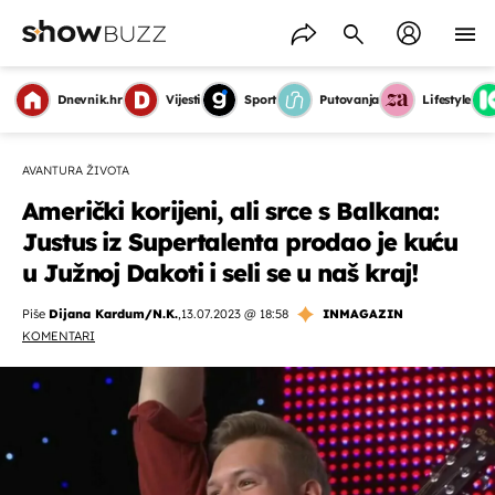
Dnevnik.hr
Vijesti
Sport
Putovanja
Lifestyle
AVANTURA ŽIVOTA
Američki korijeni, ali srce s Balkana:
Justus iz Supertalenta prodao je kuću
u Južnoj Dakoti i seli se u naš kraj!
Piše
Dijana Kardum/N.K.
,
13.07.2023 @ 18:58
INMAGAZIN
KOMENTARI
OMOGUĆI OBAVIJESTI