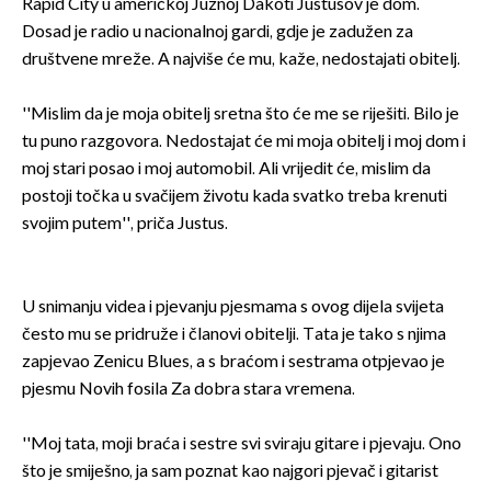
Rapid City u američkoj Južnoj Dakoti Justusov je dom.
Dosad je radio u nacionalnoj gardi, gdje je zadužen za
društvene mreže. A najviše će mu, kaže, nedostajati obitelj.
''Mislim da je moja obitelj sretna što će me se riješiti. Bilo je
tu puno razgovora. Nedostajat će mi moja obitelj i moj dom i
moj stari posao i moj automobil. Ali vrijedit će, mislim da
postoji točka u svačijem životu kada svatko treba krenuti
svojim putem'', priča Justus.
U snimanju videa i pjevanju pjesmama s ovog dijela svijeta
često mu se pridruže i članovi obitelji. Tata je tako s njima
zapjevao Zenicu Blues, a s braćom i sestrama otpjevao je
pjesmu Novih fosila Za dobra stara vremena.
''Moj tata, moji braća i sestre svi sviraju gitare i pjevaju. Ono
što je smiješno, ja sam poznat kao najgori pjevač i gitarist