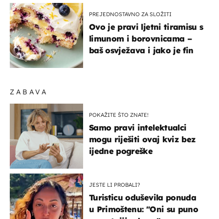
PREJEDNOSTAVNO ZA SLOŽITI
Ovo je pravi ljetni tiramisu s
limunom i borovnicama –
baš osvježava i jako je fin
ZABAVA
POKAŽITE ŠTO ZNATE!
Samo pravi intelektualci
mogu riješiti ovaj kviz bez
ijedne pogreške
JESTE LI PROBALI?
Turisticu oduševila ponuda
u Primoštenu: "Oni su puno