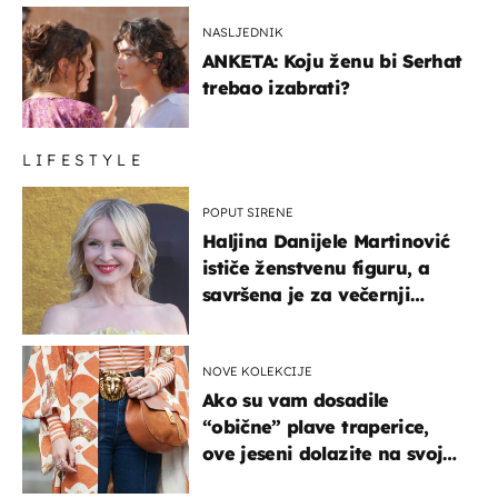
NASLJEDNIK
ANKETA: Koju ženu bi Serhat
trebao izabrati?
LIFESTYLE
POPUT SIRENE
Haljina Danijele Martinović
ističe ženstvenu figuru, a
savršena je za večernji
izlazak na moru
NOVE KOLEKCIJE
Ako su vam dosadile
“obične” plave traperice,
ove jeseni dolazite na svoje
- izdvajamo 15 hit modela