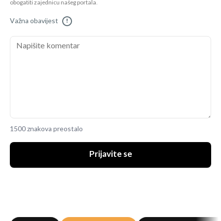
obogatiti zajednicu našeg portala.
Važna obavijest
!
1500 znakova preostalo
Prijavite se