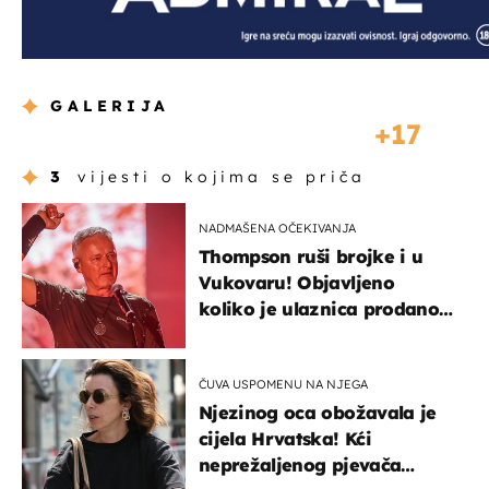
GALERIJA
17
3
vijesti o kojima se priča
NADMAŠENA OČEKIVANJA
Thompson ruši brojke i u
Vukovaru! Objavljeno
koliko je ulaznica prodano
u kratkom vremenu
ČUVA USPOMENU NA NJEGA
Njezinog oca obožavala je
cijela Hrvatska! Kći
neprežaljenog pjevača