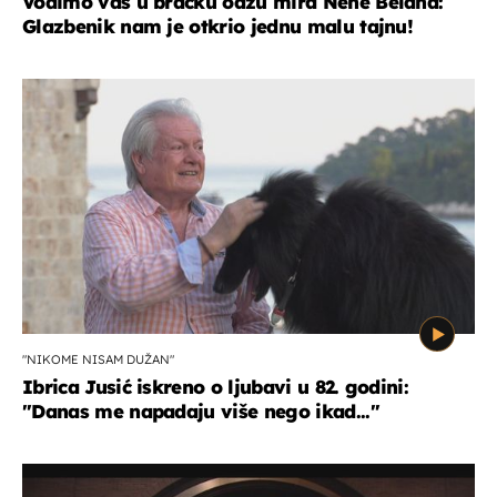
Vodimo vas u bračku oazu mira Nene Belana:
Glazbenik nam je otkrio jednu malu tajnu!
"NIKOME NISAM DUŽAN"
Ibrica Jusić iskreno o ljubavi u 82. godini:
"Danas me napadaju više nego ikad..."