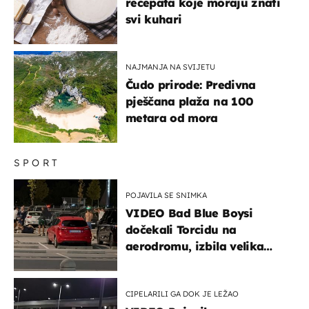
recepata koje moraju znati
svi kuhari
NAJMANJA NA SVIJETU
Čudo prirode: Predivna
pješčana plaža na 100
metara od mora
SPORT
POJAVILA SE SNIMKA
VIDEO Bad Blue Boysi
dočekali Torcidu na
aerodromu, izbila velika
masovna tučnjava
CIPELARILI GA DOK JE LEŽAO