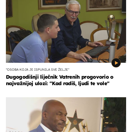
"OSOBA KOJA JE ISPUNILA SVE ŽELJE"
Dugogodišnji liječnik Vatrenih progovorio o
najvažnijoj ulozi: "Kad radiš, ljudi te vole"