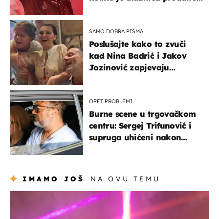
u kratkom vremenu
SAMO DOBRA PISMA
Poslušajte kako to zvuči
kad Nina Badrić i Jakov
Jozinović zapjevaju
Oliverov hit!
OPET PROBLEMI
Burne scene u trgovačkom
centru: Sergej Trifunović i
supruga uhićeni nakon
svađe!
IMAMO JOŠ
NA OVU TEMU
kultura & zabava