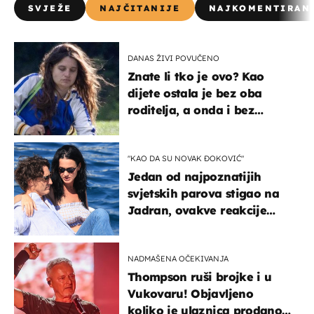
SVJEŽE
NAJČITANIJE
NAJKOMENTIRAN
DANAS ŽIVI POVUČENO
Znate li tko je ovo? Kao
dijete ostala je bez oba
roditelja, a onda i bez
milijuna koje je trebala
naslijediti
"KAO DA SU NOVAK ĐOKOVIĆ"
Jedan od najpoznatijih
svjetskih parova stigao na
Jadran, ovakve reakcije
vjerojatno nisu očekivali
NADMAŠENA OČEKIVANJA
Thompson ruši brojke i u
Vukovaru! Objavljeno
koliko je ulaznica prodano