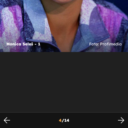
Monica Seleš - 1
Foto: Profimedia
4
/
14