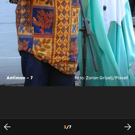
Antimon - 7
Foto: Zoran Grizelj/Pixsell
1
/
7