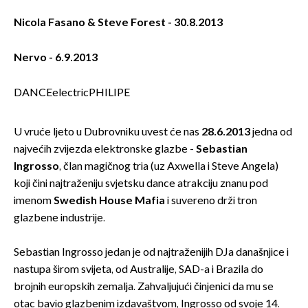
Nicola Fasano & Steve Forest - 30.8.2013
Nervo - 6.9.2013
DANCEelectricPHILIPE
U vruće ljeto u Dubrovniku uvest će nas
28.6.2013
jedna od
najvećih zvijezda elektronske glazbe -
Sebastian
Ingrosso
, član magičnog tria (uz Axwella i Steve Angela)
koji čini najtraženiju svjetsku dance atrakciju znanu pod
imenom
Swedish House Mafia
i suvereno drži tron
glazbene industrije.
Sebastian Ingrosso jedan je od najtraženijih DJa današnjice i
nastupa širom svijeta, od Australije, SAD-a i Brazila do
brojnih europskih zemalja. Zahvaljujući činjenici da mu se
otac bavio glazbenim izdavaštvom, Ingrosso od svoje 14.