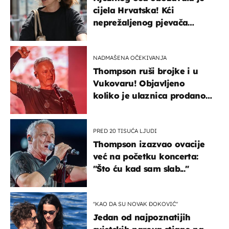
cijela Hrvatska! Kći
neprežaljenog pjevača
projurila špicom na dva
kotača
NADMAŠENA OČEKIVANJA
Thompson ruši brojke i u
Vukovaru! Objavljeno
koliko je ulaznica prodano
u kratkom vremenu
PRED 20 TISUĆA LJUDI
Thompson izazvao ovacije
već na početku koncerta:
"Što ću kad sam slab..."
"KAO DA SU NOVAK ĐOKOVIĆ"
Jedan od najpoznatijih