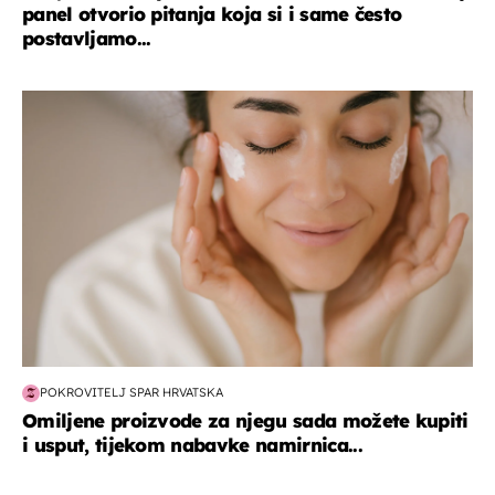
panel otvorio pitanja koja si i same često
postavljamo...
moda & ljepota
POKROVITELJ SPAR HRVATSKA
Omiljene proizvode za njegu sada možete kupiti
i usput, tijekom nabavke namirnica...