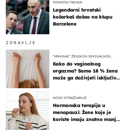
POMOĆNI TRENER
Legendarni hrvatski
košarkaš došao na klupu
Barcelone
ZDRAVLJE
"VRHUNAC" ŽENSKOG SEKSUALNOG
ISKUSTVA
Kako do vaginalnog
orgazma? Samo 18 % žena
može ga doživjeti isključivo
na ovaj način
NOVO ISTRAŽIVANJE
Hormonska terapija u
menopauzi: Žene koje je
koriste imaju znatno manji
rizik od ovoga