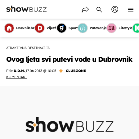
Dnevnik.hr
Vijesti
Sport
Putovanja
Lifestyle
ATRAKTIVNA DESTINACIJA
Ovog ljeta svi putevi vode u Dubrovnik
Piše
D.D.N.
,
17.06.2013 @ 10:05
CLUBZONE
KOMENTARI
OMOGUĆI OBAVIJESTI