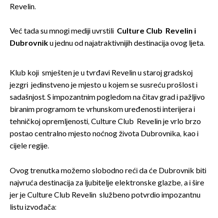
Revelin.
Već tada su mnogi mediji uvrstili
Culture Club Revelin i
Dubrovnik
u jednu od najatraktivnijih destinacija ovog ljeta.
Klub koji smješten je u tvrđavi Revelin u staroj gradskoj
jezgri jedinstveno je mjesto u kojem se susreću prošlost i
sadašnjost. S impozantnim pogledom na čitav grad i pažljivo
biranim programom te vrhunskom uređenosti interijera i
tehničkoj opremljenosti, Culture Club Revelin je vrlo brzo
postao centralno mjesto noćnog života Dubrovnika, kao i
cijele regije.
Ovog trenutka možemo slobodno reći da će Dubrovnik biti
najvruća destinacija za ljubitelje elektronske glazbe, a i šire
jer je Culture Club Revelin službeno potvrdio impozantnu
listu izvođača: