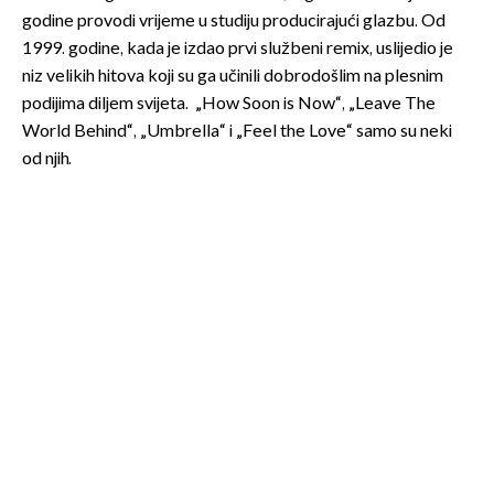
godine provodi vrijeme u studiju producirajući glazbu. Od
1999. godine, kada je izdao prvi službeni remix, uslijedio je
niz velikih hitova koji su ga učinili dobrodošlim na plesnim
podijima diljem svijeta. „How Soon is Now“, „Leave The
World Behind“, „Umbrella“ i „Feel the Love“ samo su neki
od njih.