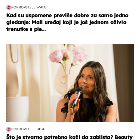
POKROVITELJ WATA
Kad su uspomene previše dobre za samo jedno
gledanje: Mali uređaj koji je još jednom oživio
trenutke s ple...
moda & ljepota
POKROVITELJ BIPA
Što je stvarno potrebno koži da zablista? Beauty