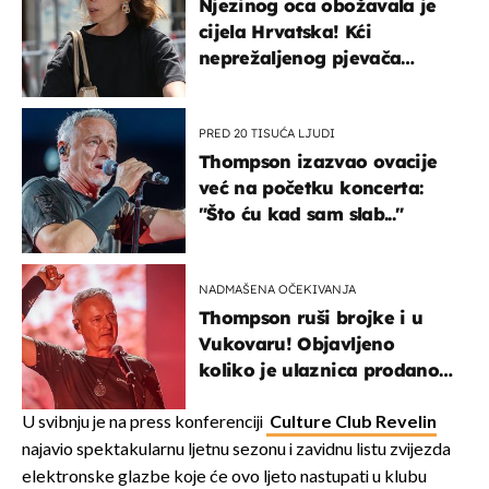
Njezinog oca obožavala je
cijela Hrvatska! Kći
neprežaljenog pjevača
projurila špicom na dva
kotača
PRED 20 TISUĆA LJUDI
Thompson izazvao ovacije
već na početku koncerta:
"Što ću kad sam slab..."
NADMAŠENA OČEKIVANJA
Thompson ruši brojke i u
Vukovaru! Objavljeno
koliko je ulaznica prodano
u kratkom vremenu
U svibnju je na press konferenciji
Culture Club Revelin
najavio spektakularnu ljetnu sezonu i zavidnu listu zvijezda
elektronske glazbe koje će ovo ljeto nastupati u klubu