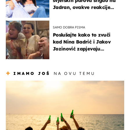
svjetskih parova stigao na
Jadran, ovakve reakcije
vjerojatno nisu očekivali
SAMO DOBRA PISMA
Poslušajte kako to zvuči
kad Nina Badrić i Jakov
Jozinović zapjevaju
Oliverov hit!
IMAMO JOŠ
NA OVU TEMU
zanimljivosti