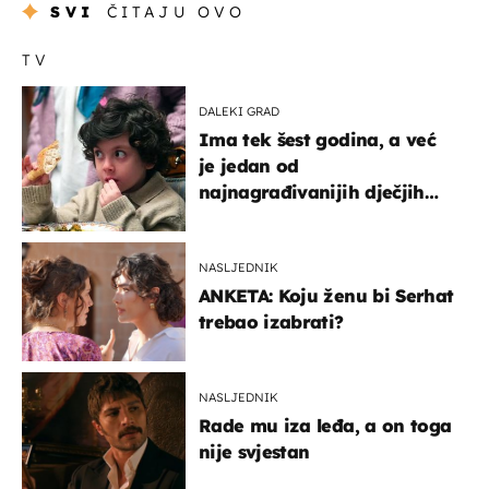
SVI
ČITAJU OVO
TV
DALEKI GRAD
Ima tek šest godina, a već
je jedan od
najnagrađivanijih dječjih
glumaca
NASLJEDNIK
ANKETA: Koju ženu bi Serhat
trebao izabrati?
NASLJEDNIK
Rade mu iza leđa, a on toga
nije svjestan