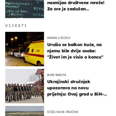
nasmijao društvene mreže!
Za sve je zaslužan
urnebesan naziv jela
VIJESTI
DRAMA U RIJECI
Urušio se balkon kuće, na
njemu bile dvije osobe:
"Život im je visio o koncu"
BURE BARUTA
Ukrajinski stručnjak
upozorava na novu
prijetnju: Ovaj grad u BiH-u
bi mogao biti žarište
STIŽU NOVE VRUĆINE