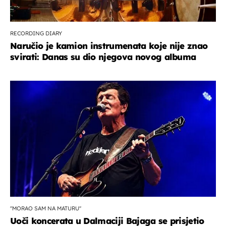
RECORDING DIARY
Naručio je kamion instrumenata koje nije znao
svirati: Danas su dio njegova novog albuma
''MORAO SAM NA MATURU''
Uoči koncerata u Dalmaciji Bajaga se prisjetio