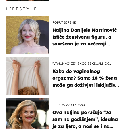
LIFESTYLE
POPUT SIRENE
Haljina Danijele Martinović
ističe ženstvenu figuru, a
savršena je za večernji
izlazak na moru
"VRHUNAC" ŽENSKOG SEKSUALNOG
ISKUSTVA
Kako do vaginalnog
orgazma? Samo 18 % žena
može ga doživjeti isključivo
na ovaj način
PREKRASNO IZDANJE
Ova haljina poručuje “Ja
sam na godišnjem”, idealna
je za ljeto, a nosi se i na