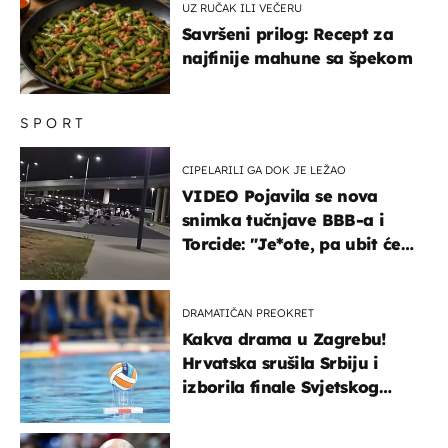
UZ RUČAK ILI VEČERU
Savršeni prilog: Recept za
najfinije mahune sa špekom
SPORT
CIPELARILI GA DOK JE LEŽAO
VIDEO Pojavila se nova
snimka tučnjave BBB-a i
Torcide: "Je*ote, pa ubit će
ga!"
DRAMATIČAN PREOKRET
Kakva drama u Zagrebu!
Hrvatska srušila Srbiju i
izborila finale Svjetskog
prvenstva