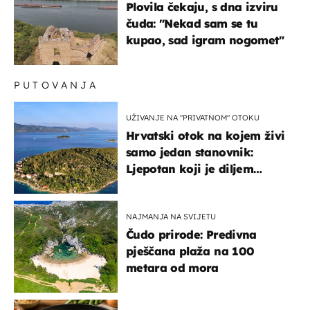
Plovila čekaju, s dna izviru
čuda: "Nekad sam se tu
kupao, sad igram nogomet"
PUTOVANJA
UŽIVANJE NA "PRIVATNOM" OTOKU
Hrvatski otok na kojem živi
samo jedan stanovnik:
Ljepotan koji je diljem
svijeta poznat po svojem
"bijelom zlatu"
NAJMANJA NA SVIJETU
Čudo prirode: Predivna
pješčana plaža na 100
metara od mora