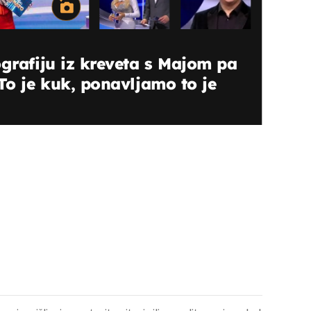
ografiju iz kreveta s Majom pa
To je kuk, ponavljamo to je