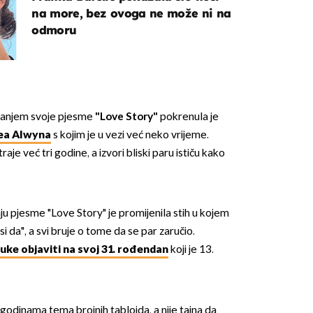
na more, bez ovoga ne može ni na
odmoru
danjem svoje pjesme
"Love Story"
pokrenula je
OMOGUĆI OBAVIJESTI
oea Alwyna
s kojim je u vezi već neko vrijeme.
je već tri godine, a izvori bliski paru ističu kako
ju pjesme "Love Story" je promijenila stih u kojem
i da", a svi bruje o tome da se par zaručio.
uke objaviti na svoj 31. rođendan
koji je 13.
e godinama tema brojnih tabloida, a nije tajna da