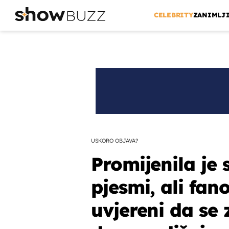
CELEBRITY
ZANIMLJ
USKORO OBJAVA?
Promijenila je 
pjesmi, ali fano
uvjereni da se 