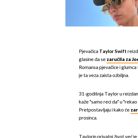
Pjevačica
Taylor Swift
reiz
glasine da se
zaručila za J
Romansa pjevačice i glumca tra
je ta veza zaista ozbiljna.
31-godišnja Taylor u reizdan
kaže "samo reci da" u "rekao s
Pretpostavljaju i kako će
zar
prosinca.
Taylorin privatni život već j