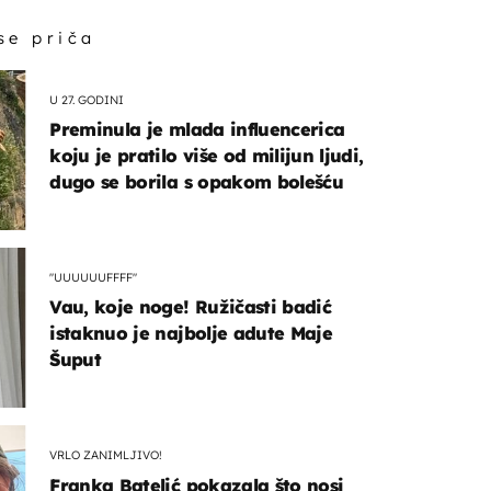
 se priča
U 27. GODINI
Preminula je mlada influencerica
koju je pratilo više od milijun ljudi,
dugo se borila s opakom bolešću
"UUUUUUFFFF"
Vau, koje noge! Ružičasti badić
istaknuo je najbolje adute Maje
Šuput
VRLO ZANIMLJIVO!
Franka Batelić pokazala što nosi