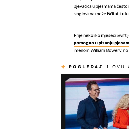
pjevačica u pjesmama često i
singlovima može iščitati i u 
Prije nekoliko mjeseci Swift j
pomogao u pisanju pjesa
imenom William Bowery, no obo
POGLEDAJ
I OVU