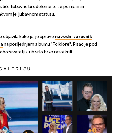
stiče ljubavne brodolome te se po njezinim
kakvom je ljubavnom statusu.
e objavila kako joj je upravo
navodni zaručnik
ma
na posljednjem albumu "Folklore". Pisao je pod
žavatelji su ih vrlo brzo razotkrili.
 GALERIJU
+
0