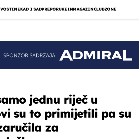
IVOSTI
NEKAD I SAD
PREPORUKE
INMAGAZIN
CLUBZONE
samo jednu riječ u
vi su to primijetili pa su
zaručila za