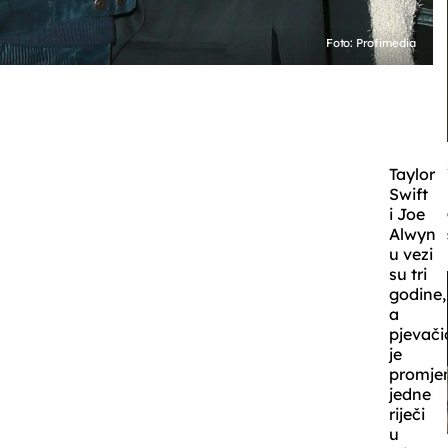
Foto: Profimedia
Taylor
Swift
i Joe
Alwyn
u vezi
su tri
godine,
a
pjevači
je
promj
jedne
riječi
u