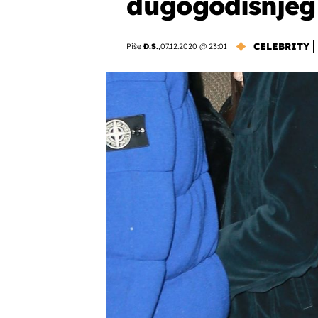
dugogodišnjeg
CELEBRITY
Piše
Đ.S.
,
07.12.2020 @ 23:01