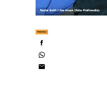
Taylor Swift i Joe Alwyn (Foto: Profimedia)
PODIJELI