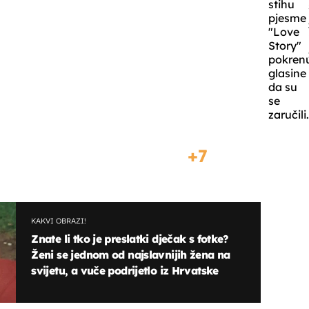
stihu
pjesme
"Love
Story"
pokren
glasine
da su
se
zaručili
7
KAKVI OBRAZI!
Znate li tko je preslatki dječak s fotke?
Ženi se jednom od najslavnijih žena na
svijetu, a vuče podrijetlo iz Hrvatske