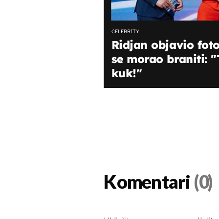
CELEBRITY
Ridjan objavio fot
se morao braniti: "
kuk!"
Komentari
(0)