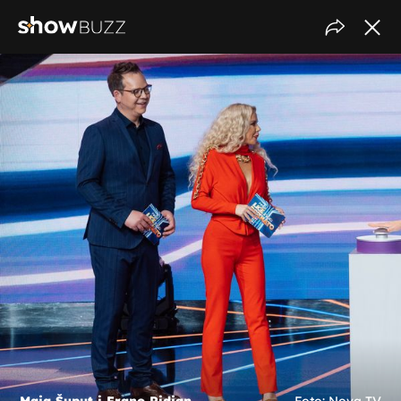
Maja Šuput i Frano Ridjan
Foto: Nova TV