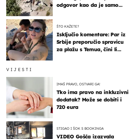
odgovor kao da je samo
čekao…
ŠTO KAŽETE?
Isključio komentare: Par iz
Srbije preporučio spravicu
za plažu s Temua, čini li
vam se ovo sigurnim?
VIJESTI
IMAŠ PRAVO, OSTVARI GA!
Tko ima pravo na inkluzivni
dodatak? Može se dobiti i
720 eura
STIGAO I ŠOK S BOOKINGA
VIDEO Gošća izazvala