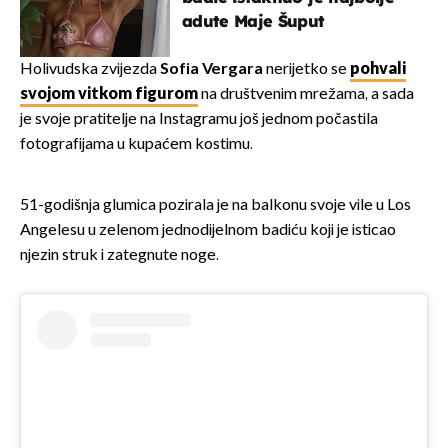
adute Maje Šuput
Holivudska zvijezda
Sofia Vergara
nerijetko se
pohvali
svojom vitkom figurom
na društvenim mrežama, a sada
je svoje pratitelje na Instagramu još jednom počastila
fotografijama u kupaćem kostimu.
51-godišnja glumica pozirala je na balkonu svoje vile u Los
Angelesu u zelenom jednodijelnom badiću koji je isticao
njezin struk i zategnute noge.