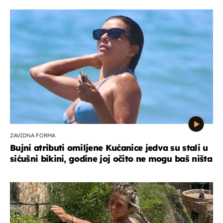
ZAVIDNA FORMA
Bujni atributi omiljene Kućanice jedva su stali u
sićušni bikini, godine joj očito ne mogu baš ništa