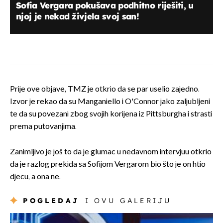
Sofia Vergara pokušava podhitno riješiti, u
njoj je nekad živjela svoj san!
Prije ove objave, TMZ je otkrio da se par uselio zajedno.
Izvor je rekao da su Manganiello i O'Connor jako zaljubljeni
te da su povezani zbog svojih korijena iz Pittsburgha i strasti
prema putovanjima.
Zanimljivo je još to da je glumac u nedavnom intervjuu otkrio
da je razlog prekida sa Sofijom Vergarom bio što je on htio
djecu, a ona ne.
POGLEDAJ
I OVU GALERIJU