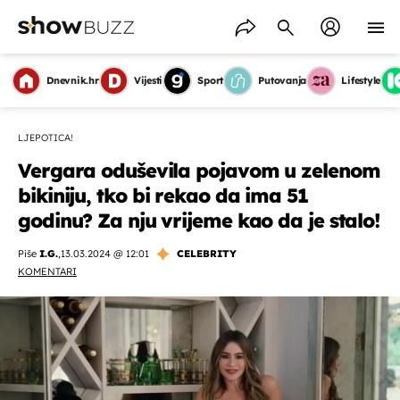
Dnevnik.hr
Vijesti
Sport
Putovanja
Lifestyle
LJEPOTICA!
Vergara oduševila pojavom u zelenom
bikiniju, tko bi rekao da ima 51
godinu? Za nju vrijeme kao da je stalo!
Piše
I.G.
,
13.03.2024 @ 12:01
CELEBRITY
KOMENTARI
OMOGUĆI OBAVIJESTI