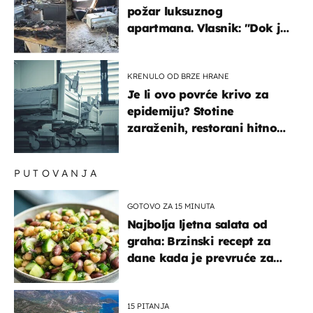
požar luksuznog
apartmana. Vlasnik: "Dok je
gorjelo, smijali su se, pili i
pokazivali mi srednji prst"
KRENULO OD BRZE HRANE
Je li ovo povrće krivo za
epidemiju? Stotine
zaraženih, restorani hitno
povukli proizvod
PUTOVANJA
GOTOVO ZA 15 MINUTA
Najbolja ljetna salata od
graha: Brzinski recept za
dane kada je prevruće za
kuhanje
15 PITANJA