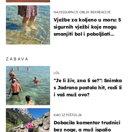
NAJSIGURNIJI OBLIK REKREACIJE
Vježbe za koljeno u moru: 5
sigurnih vježbi koje mogu
smanjiti bol i poboljšati
pokretljivost
ZABAVA
LOL
"Je li živ, zna li se?": Snimka
s Jadrana postala hit, radi li
i vaš muž ovo?
KAO IZ PIŠTOLJA
Dobacila komentar trudnici
bez noge, a muž ispalio