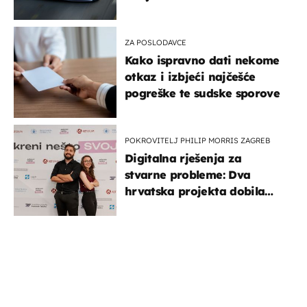
ZA POSLODAVCE
Kako ispravno dati nekome
otkaz i izbjeći najčešće
pogreške te sudske sporove
POKROVITELJ PHILIP MORRIS ZAGREB
Digitalna rješenja za
stvarne probleme: Dva
hrvatska projekta dobila
potporu za razvoj