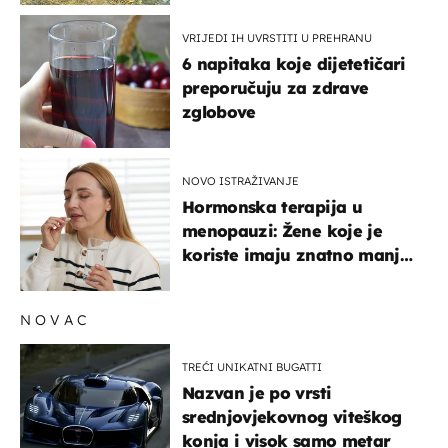
VRIJEDI IH UVRSTITI U PREHRANU
6 napitaka koje dijetetičari
preporučuju za zdrave
zglobove
NOVO ISTRAŽIVANJE
Hormonska terapija u
menopauzi: Žene koje je
koriste imaju znatno manji
rizik od ovoga
NOVAC
TREĆI UNIKATNI BUGATTI
Nazvan je po vrsti
srednjovjekovnog viteškog
konja i visok samo metar