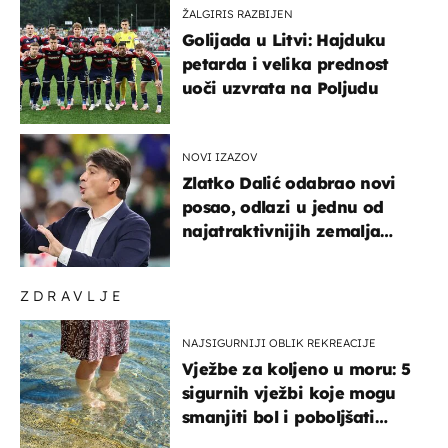
ŽALGIRIS RAZBIJEN
Golijada u Litvi: Hajduku
petarda i velika prednost
uoči uzvrata na Poljudu
NOVI IZAZOV
Zlatko Dalić odabrao novi
posao, odlazi u jednu od
najatraktivnijih zemalja
svijeta
ZDRAVLJE
NAJSIGURNIJI OBLIK REKREACIJE
Vježbe za koljeno u moru: 5
sigurnih vježbi koje mogu
smanjiti bol i poboljšati
pokretljivost