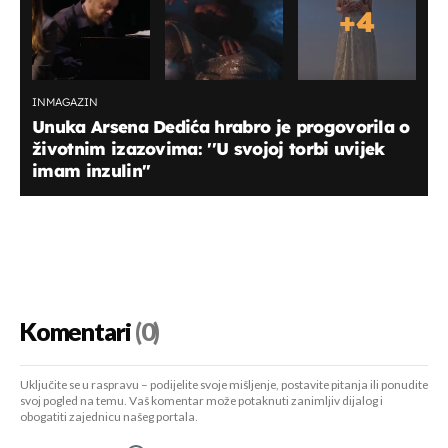
+
4
INMAGAZIN
Unuka Arsena Dedića hrabro je progovorila o
životnim izazovima: ''U svojoj torbi uvijek
imam inzulin"
Komentari
(0)
Uključite se u raspravu – podijelite svoje mišljenje, postavite pitanja ili ponudite
svoj pogled na temu. Vaš komentar može potaknuti zanimljiv dijalog i
obogatiti zajednicu našeg portala.