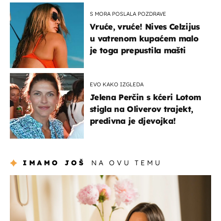
S MORA POSLALA POZDRAVE
Vruće, vruće! Nives Celzijus
u vatrenom kupaćem malo
je toga prepustila mašti
EVO KAKO IZGLEDA
Jelena Perčin s kćeri Lotom
stigla na Oliverov trajekt,
predivna je djevojka!
IMAMO JOŠ
NA OVU TEMU
moda & ljepota