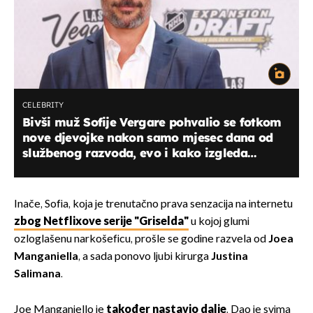
CELEBRITY
Bivši muž Sofije Vergare pohvalio se fotkom
nove djevojke nakon samo mjesec dana od
službenog razvoda, evo i kako izgleda
zanosna plavuša!
Inače, Sofia, koja je trenutačno prava senzacija na internetu
zbog Netflixove serije "Griselda"
u kojoj glumi
ozloglašenu narkošeficu, prošle se godine razvela od
Joea
Manganiella
, a sada ponovo ljubi kirurga
Justina
Salimana
.
Joe Manganiello je
također nastavio dalje
. Dao je svima