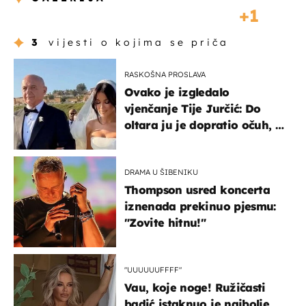
1
3
vijesti o kojima se priča
RASKOŠNA PROSLAVA
Ovako je izgledalo
vjenčanje Tije Jurčić: Do
oltara ju je dopratio očuh, a
slavilo se uz Olivera i Rozgu
DRAMA U ŠIBENIKU
Thompson usred koncerta
iznenada prekinuo pjesmu:
"Zovite hitnu!"
"UUUUUUFFFF"
Vau, koje noge! Ružičasti
badić istaknuo je najbolje