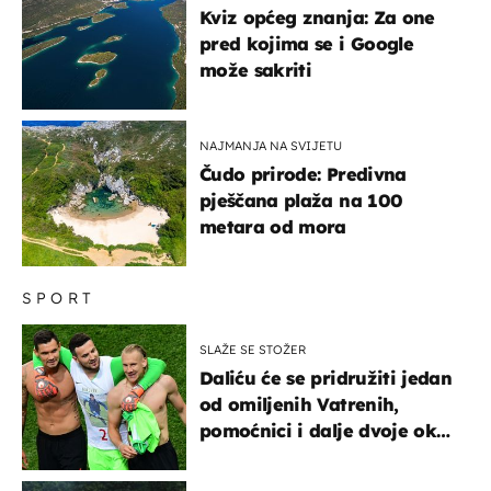
Kviz općeg znanja: Za one
pred kojima se i Google
može sakriti
NAJMANJA NA SVIJETU
Čudo prirode: Predivna
pješčana plaža na 100
metara od mora
SPORT
SLAŽE SE STOŽER
Daliću će se pridružiti jedan
od omiljenih Vatrenih,
pomoćnici i dalje dvoje oko
ponude