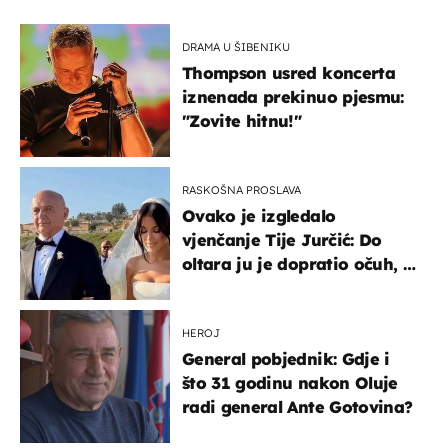
DRAMA U ŠIBENIKU
Thompson usred koncerta
iznenada prekinuo pjesmu:
"Zovite hitnu!"
RASKOŠNA PROSLAVA
Ovako je izgledalo
vjenčanje Tije Jurčić: Do
oltara ju je dopratio očuh, a
slavilo se uz Olivera i Rozgu
HEROJ
General pobjednik: Gdje i
što 31 godinu nakon Oluje
radi general Ante Gotovina?