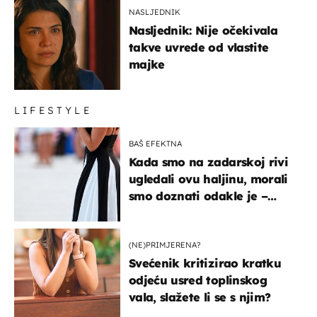
NASLJEDNIK
Nasljednik: Nije očekivala
takve uvrede od vlastite
majke
LIFESTYLE
BAŠ EFEKTNA
Kada smo na zadarskoj rivi
ugledali ovu haljinu, morali
smo doznati odakle je –
košta samo 18 eura
(NE)PRIMJERENA?
Svećenik kritizirao kratku
odjeću usred toplinskog
vala, slažete li se s njim?