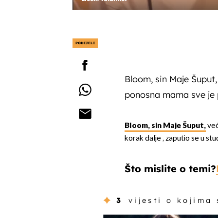
PODIJELI
Bloom, sin Maje Šuput, 
ponosna mama sve je p
Bloom, sin Maje Šuput,
već
korak dalje , zaputio se u st
Što mislite o temi?
3
vijesti o kojima