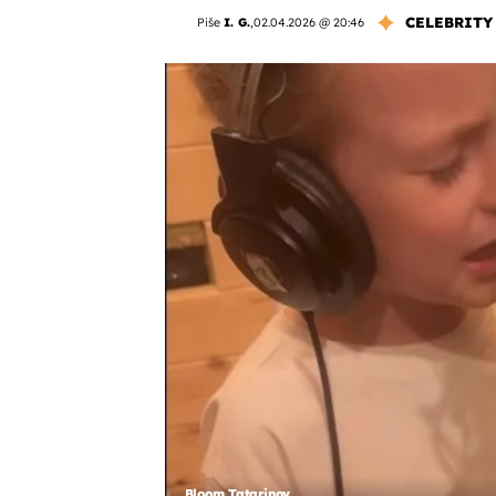
CELEBRITY
Piše
I. G.
,
02.04.2026 @ 20:46
Bloom Tatarinov