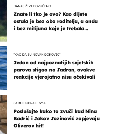
DANAS ŽIVI POVUČENO
Znate li tko je ovo? Kao dijete
ostala je bez oba roditelja, a onda
i bez milijuna koje je trebala
naslijediti
"KAO DA SU NOVAK ĐOKOVIĆ"
Jedan od najpoznatijih svjetskih
parova stigao na Jadran, ovakve
reakcije vjerojatno nisu očekivali
SAMO DOBRA PISMA
Poslušajte kako to zvuči kad Nina
Badrić i Jakov Jozinović zapjevaju
Oliverov hit!