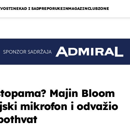
IVOSTI
NEKAD I SAD
PREPORUKE
INMAGAZIN
CLUBZONE
stopama? Majin Bloom
jski mikrofon i odvažio
 pothvat