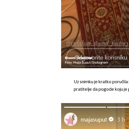
Bloom Tatarinov
Foto: Maja Šuput/Instagram
Uz snimku je kratko poručila: 
pratitelje da pogode koju je