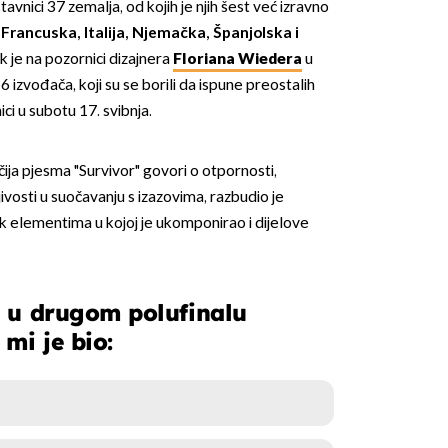
vnici 37 zemalja, od kojih je njih šest već izravno
 Francuska, Italija, Njemačka, Španjolska i
ok je na pozornici dizajnera
Floriana Wiedera
u
 izvođača, koji su se borili da ispune preostalih
ci u subotu 17. svibnja.
ija pjesma "Survivor" govori o otpornosti,
jivosti u suočavanju s izazovima, razbudio je
k elementima u kojoj je ukomponirao i dijelove
 u drugom polufinalu
mi je bio: