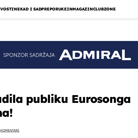
IVOSTI
NEKAD I SAD
PREPORUKE
INMAGAZIN
CLUBZONE
dila publiku Eurosonga
ma!
KOMENTARI