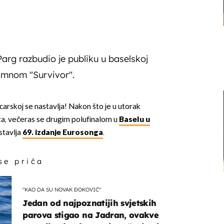
arg razbudio je publiku u baselskoj
imnom "Survivor".
icarskoj se nastavlja! Nakon što je u utorak
ta, večeras se drugim polufinalom u
Baselu u
stavlja
69. izdanje Eurosonga
.
 se priča
"KAO DA SU NOVAK ĐOKOVIĆ"
Jedan od najpoznatijih svjetskih
parova stigao na Jadran, ovakve