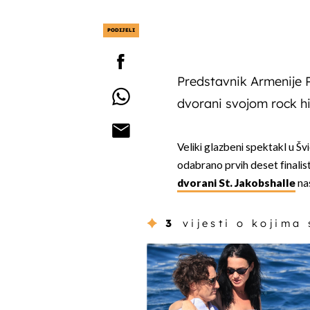
PODIJELI
Predstavnik Armenije P
dvorani svojom rock h
Veliki glazbeni spektakl u Šv
odabrano prvih deset finalis
dvorani St. Jakobshalle
na
3
vijesti o kojima