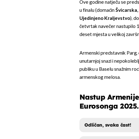
Ove godine natječu se predsta
u finalu (domaćin
Švicarska,
Ujedinjeno Kraljevstvo
), d
četvrtak navečer nastupilo 16
deset mjesta u velikoj završni
Armenski predstavnik Parg, č
unutarnjoj snazi i nepokolebl
publiku u Baselu snažnim roc
armenskog melosa.
Nastup Armenije
Eurosonga 2025. 
Odličan, svaka čast!