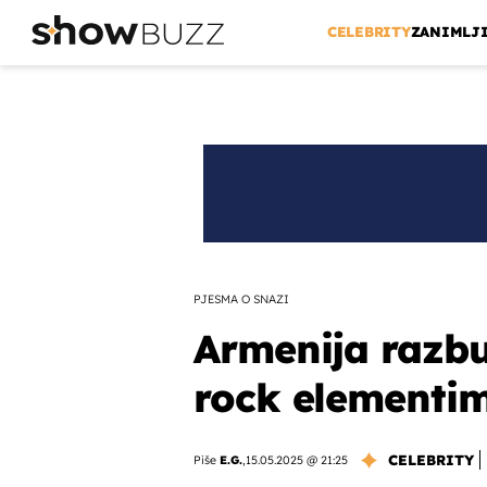
CELEBRITY
ZANIMLJ
PJESMA O SNAZI
Armenija razbu
rock elementi
CELEBRITY
Piše
E.G.
,
15.05.2025 @ 21:25