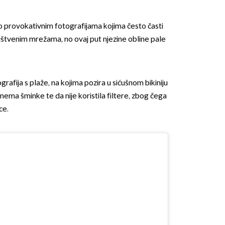
o provokativnim fotografijama kojima često časti
ruštvenim mrežama, no ovaj put njezine obline pale
ografija s plaže, na kojima pozira u sićušnom bikiniju
da nema šminke te da nije koristila filtere, zbog čega
ce.