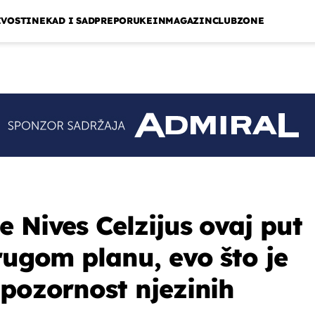
IVOSTI
NEKAD I SAD
PREPORUKE
INMAGAZIN
CLUBZONE
 Nives Celzijus ovaj put
rugom planu, evo što je
 pozornost njezinih