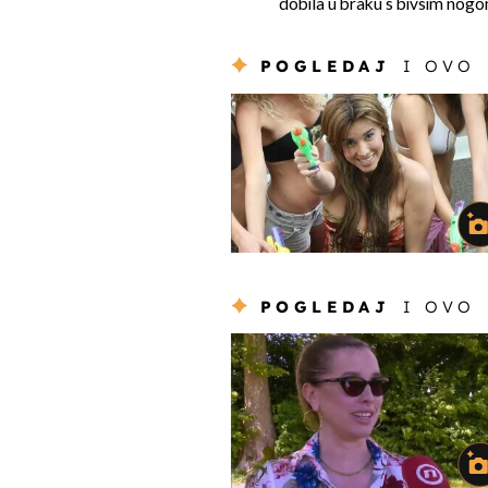
dobila u braku s bivšim no
POGLEDAJ
I OVO
POGLEDAJ
I OVO