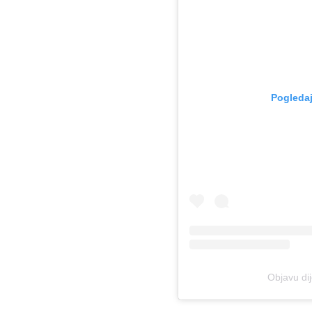
Pogledaj
Objavu dij