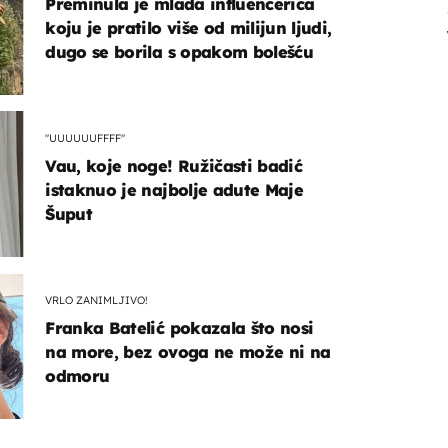
Preminula je mlada influencerica
koju je pratilo više od milijun ljudi,
dugo se borila s opakom bolešću
"UUUUUUFFFF"
Vau, koje noge! Ružičasti badić
istaknuo je najbolje adute Maje
Šuput
VRLO ZANIMLJIVO!
Franka Batelić pokazala što nosi
na more, bez ovoga ne može ni na
odmoru