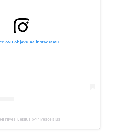
te ovu objavu na Instagramu.
OMOGUĆI OBAVIJESTI
eli Nives Celsius (@nivescelsius)