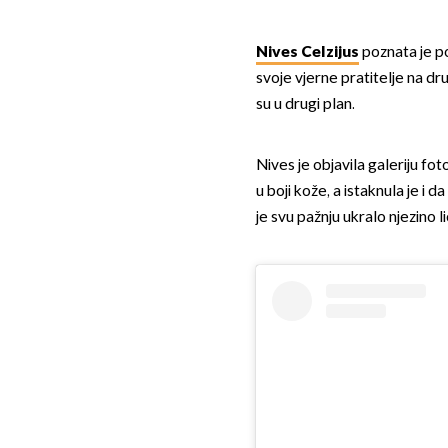
Nives Celzijus
poznata je p
svoje vjerne pratitelje na d
su u drugi plan.
Nives je objavila galeriju fot
u boji kože, a istaknula je i 
je svu pažnju ukralo njezino li