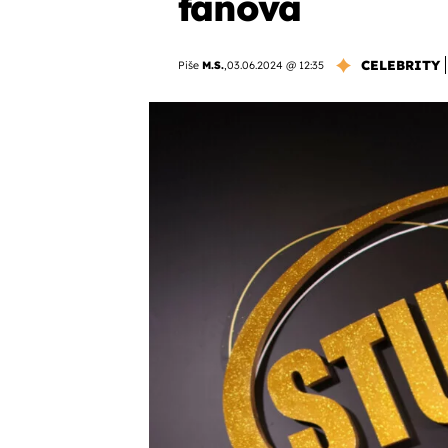
fanova
CELEBRITY
Piše
M.S.
,
03.06.2024 @ 12:35