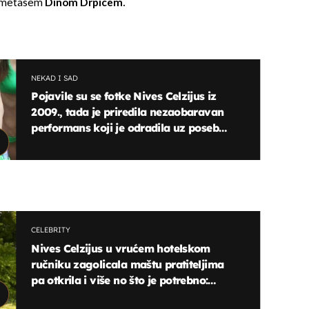
gometašem
Dinom Drpićem.
NEKAD I SAD
Pojavile su se fotke Nives Celzijus iz
2009., tada je priredila nezaobaravan
performans koji je odradila uz poseban
uvjet!
CELEBRITY
Nives Celzijus u vrućem hotelskom
ručniku zagolicala maštu pratiteljima
pa otkrila i više no što je potrebno:
"Čarobno izgledaš..."