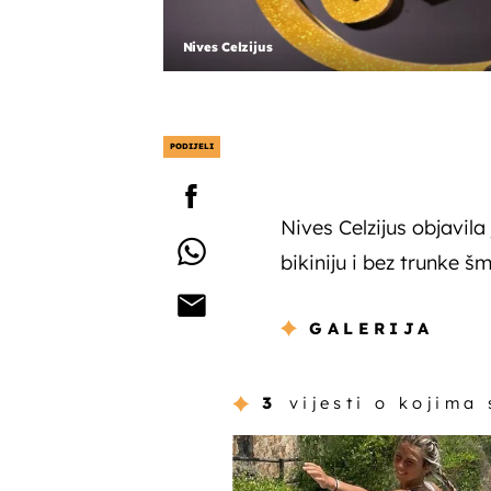
Nives Celzijus
PODIJELI
Nives Celzijus objavila
bikiniju i bez trunke šm
GALERIJA
3
vijesti o kojima