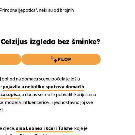
"Prirodna ljepotica", neki su od brojnih
.
Celzijus izgleda bez šminke?
FLOP
j pohod na domaću scenu počela je još u
se
pojavila u nekoliko spotova domaćih
 časopisa
, a danas se može pohvaliti karijerama
ce, modela, influencerice... i jednostavno joj sve
m!
e djece,
sina Leonea i kćeri Taishe
, koje je