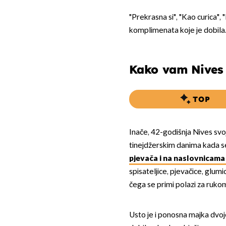
"Prekrasna si", "Kao curica", 
komplimenata koje je dobila
Kako vam Nives 
TOP
Inače, 42-godišnja Nives svo
tinejdžerskim danima kada 
pjevača i na naslovnicama
spisateljice, pjevačice, glumi
čega se primi polazi za ruko
Usto je i ponosna majka dvoj