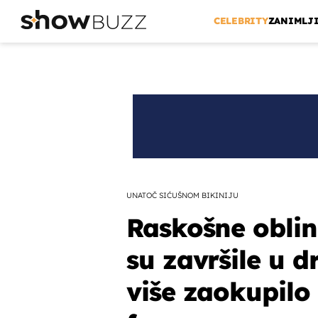
CELEBRITY
ZANIMLJ
UNATOČ SIĆUŠNOM BIKINIJU
Raskošne obline
su završile u d
više zaokupilo