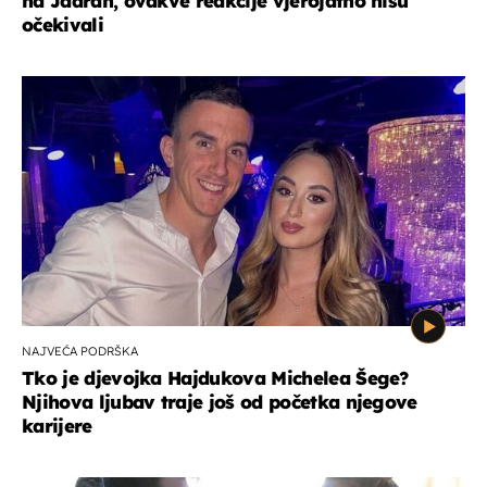
na Jadran, ovakve reakcije vjerojatno nisu
očekivali
NAJVEĆA PODRŠKA
Tko je djevojka Hajdukova Michelea Šege?
Njihova ljubav traje još od početka njegove
karijere