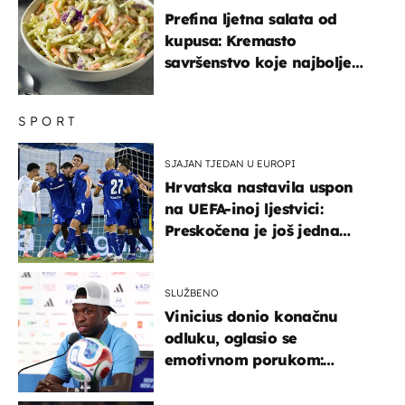
Prefina ljetna salata od
kupusa: Kremasto
savršenstvo koje najbolje
paše uz pečeno meso
SPORT
SJAJAN TJEDAN U EUROPI
Hrvatska nastavila uspon
na UEFA-inoj ljestvici:
Preskočena je još jedna
država
SLUŽBENO
Vinicius donio konačnu
odluku, oglasio se
emotivnom porukom:
"Hvala vam svima"