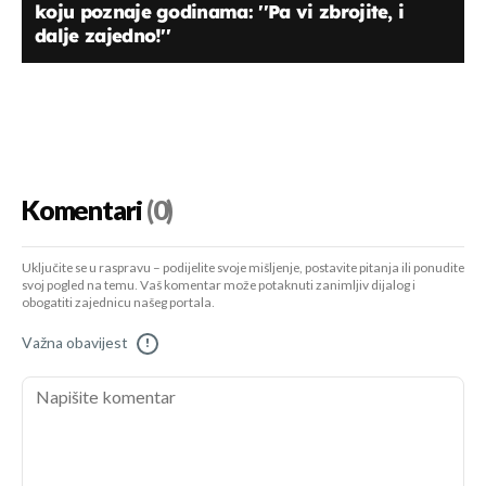
koju poznaje godinama: ''Pa vi zbrojite, i
dalje zajedno!''
Komentari
(0)
Uključite se u raspravu – podijelite svoje mišljenje, postavite pitanja ili ponudite
svoj pogled na temu. Vaš komentar može potaknuti zanimljiv dijalog i
obogatiti zajednicu našeg portala.
Važna obavijest
!