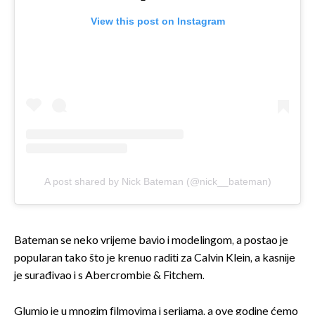
View this post on Instagram
A post shared by Nick Bateman (@nick__bateman)
Bateman se neko vrijeme bavio i modelingom, a postao je
popularan tako što je krenuo raditi za Calvin Klein, a kasnije
je surađivao i s Abercrombie & Fitchem.
Glumio je u mnogim filmovima i serijama, a ove godine ćemo