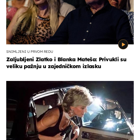
SNIMLJENI U PRVOM REDU
Zaljubljeni Zlatko i Blanka Mateša: Privukli su
veliku pažnju u zajedničkom izlasku