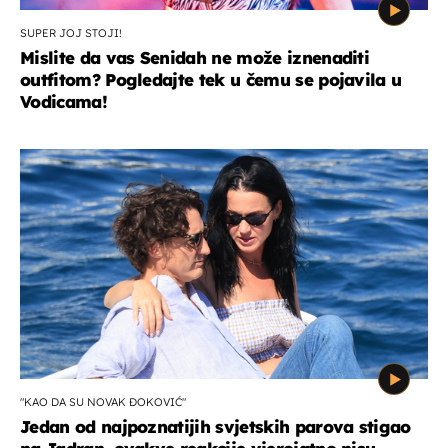
SUPER JOJ STOJI!
Mislite da vas Senidah ne može iznenaditi
outfitom? Pogledajte tek u čemu se pojavila u
Vodicama!
"KAO DA SU NOVAK ĐOKOVIĆ"
Jedan od najpoznatijih svjetskih parova stigao