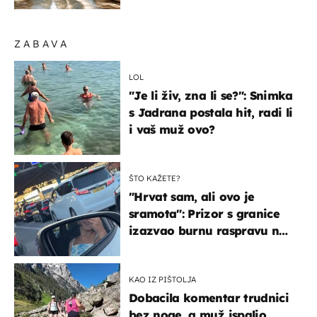
organizmu
ZABAVA
LOL
"Je li živ, zna li se?": Snimka
s Jadrana postala hit, radi li
i vaš muž ovo?
ŠTO KAŽETE?
"Hrvat sam, ali ovo je
sramota": Prizor s granice
izazvao burnu raspravu na
društvenim mrežama
KAO IZ PIŠTOLJA
Dobacila komentar trudnici
bez noge, a muž ispalio