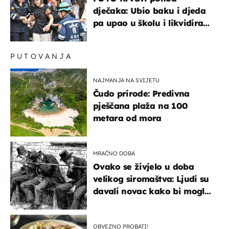
dječaka: Ubio baku i djeda
pa upao u školu i likvidirao
pet nastavnika
PUTOVANJA
NAJMANJA NA SVIJETU
Čudo prirode: Predivna
pješčana plaža na 100
metara od mora
MRAČNO DOBA
Ovako se živjelo u doba
velikog siromaštva: Ljudi su
davali novac kako bi mogli
spavati na konopcima
OBVEZNO PROBATI!