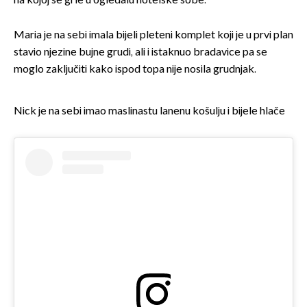
na kojoj se grle u ogledalu hotelske sobe.
Maria je na sebi imala bijeli pleteni komplet koji je u prvi plan
stavio njezine bujne grudi, ali i istaknuo bradavice pa se
moglo zaključiti kako ispod topa nije nosila grudnjak.
Nick je na sebi imao maslinastu lanenu košulju i bijele hlače