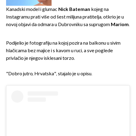
Kanadski model i glumac
Nick Bateman
kojeg na
Instagramu prati više od šest milijuna pratitelja, otkrio je u
novoj objavi da odmara u Dubrovniku sa suprugom
Mariom
.
Podijelio je fotografiju na kojoj pozira na balkonu u sivim
hlačicama bez majice i s kavom u ruci, a sve poglede
privlačio je njegov isklesani torzo.
"Dobro jutro, Hrvatska", stajalo je u opisu.