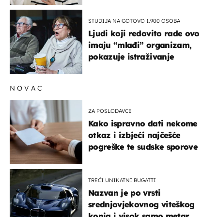
STUDIJA NA GOTOVO 1.900 OSOBA
Ljudi koji redovito rade ovo
imaju “mlađi” organizam,
pokazuje istraživanje
NOVAC
ZA POSLODAVCE
Kako ispravno dati nekome
otkaz i izbjeći najčešće
pogreške te sudske sporove
TREĆI UNIKATNI BUGATTI
Nazvan je po vrsti
srednjovjekovnog viteškog
konja i visok samo metar