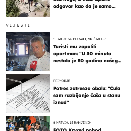
odgovor kao da je samo
čekao…
VIJESTI
"I DALJE SU PLESALI, VRIŠTALI..."
Turisti mu zapalili
apartman: "U 30 minuta
nestalo je 50 godina našeg
života, supruga i ja ne
možemo oka sklopiti"
PRIMORJE
Potres zatresao obalu: "Čula
sam razbijanje čaša u stanu
iznad"
8 MRTVIH, 15 RANJENIH
FOTO Krvavi pohod