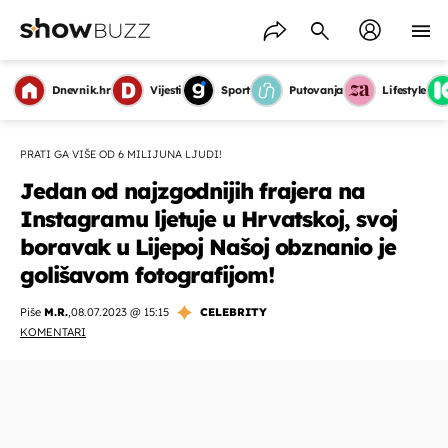
Dnevnik.hr
Vijesti
Sport
Putovanja
Lifestyle
PRATI GA VIŠE OD 6 MILIJUNA LJUDI!
Jedan od najzgodnijih frajera na
Instagramu ljetuje u Hrvatskoj, svoj
boravak u Lijepoj Našoj obznanio je
golišavom fotografijom!
Piše
M.R.
,
08.07.2023 @ 15:15
CELEBRITY
KOMENTARI
OMOGUĆI OBAVIJESTI