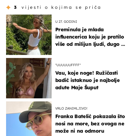
3
vijesti o kojima se priča
U 27. GODINI
Preminula je mlada
influencerica koju je pratilo
više od milijun ljudi, dugo se
borila s opakom bolešću
"UUUUUUFFFF"
Vau, koje noge! Ružičasti
badić istaknuo je najbolje
adute Maje Šuput
VRLO ZANIMLJIVO!
Franka Batelić pokazala što
nosi na more, bez ovoga ne
može ni na odmoru