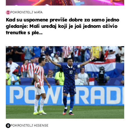
POKROVITELJ WATA
Kad su uspomene previše dobre za samo jedno
gledanje: Mali uređaj koji je još jednom oživio
trenutke s ple...
svjetsko prvenstvo 2026
POKROVITELJ HISENSE