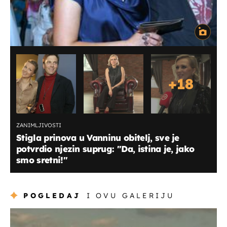
+
18
ZANIMLJIVOSTI
Stigla prinova u Vanninu obitelj, sve je
potvrdio njezin suprug: ''Da, istina je, jako
smo sretni!''
POGLEDAJ
I OVU GALERIJU