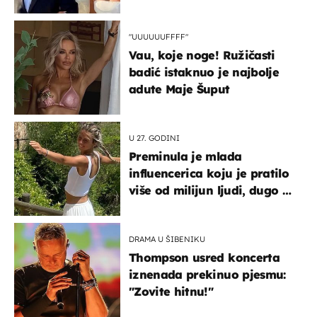
slavilo se uz Olivera i Rozgu
"UUUUUUFFFF"
Vau, koje noge! Ružičasti
badić istaknuo je najbolje
adute Maje Šuput
U 27. GODINI
Preminula je mlada
influencerica koju je pratilo
više od milijun ljudi, dugo se
borila s opakom bolešću
DRAMA U ŠIBENIKU
Thompson usred koncerta
iznenada prekinuo pjesmu:
"Zovite hitnu!"