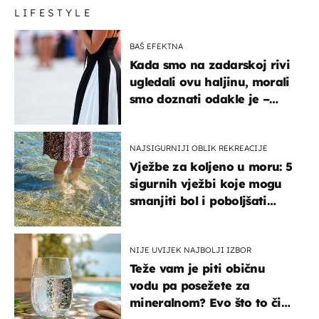
LIFESTYLE
BAŠ EFEKTNA
Kada smo na zadarskoj rivi
ugledali ovu haljinu, morali
smo doznati odakle je –
košta samo 18 eura
NAJSIGURNIJI OBLIK REKREACIJE
Vježbe za koljeno u moru: 5
sigurnih vježbi koje mogu
smanjiti bol i poboljšati
pokretljivost
NIJE UVIJEK NAJBOLJI IZBOR
Teže vam je piti običnu
vodu pa posežete za
mineralnom? Evo što to čini