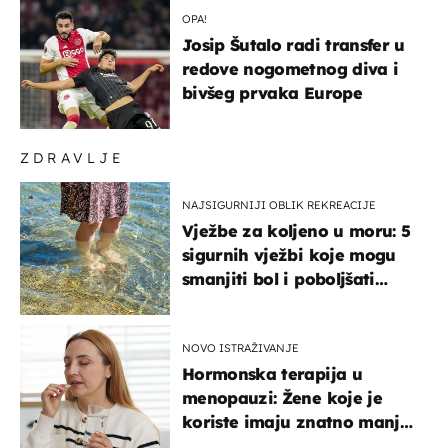
OPA!
Josip Šutalo radi transfer u
redove nogometnog diva i
bivšeg prvaka Europe
ZDRAVLJE
NAJSIGURNIJI OBLIK REKREACIJE
Vježbe za koljeno u moru: 5
sigurnih vježbi koje mogu
smanjiti bol i poboljšati
pokretljivost
NOVO ISTRAŽIVANJE
Hormonska terapija u
menopauzi: Žene koje je
koriste imaju znatno manji
rizik od ovoga