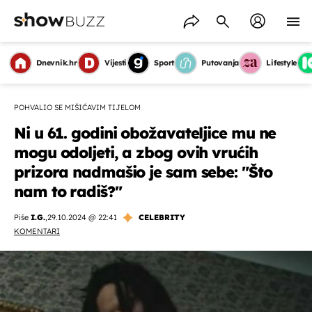
Dnevnik.hr
Vijesti
Sport
Putovanja
Lifestyle
POHVALIO SE MIŠIĆAVIM TIJELOM
Ni u 61. godini obožavateljice mu ne
mogu odoljeti, a zbog ovih vrućih
prizora nadmašio je sam sebe: "Što
nam to radiš?"
Piše
I.G.
,
29.10.2024 @ 22:41
CELEBRITY
KOMENTARI
OMOGUĆI OBAVIJESTI