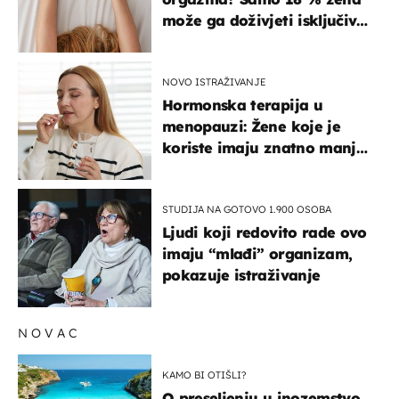
može ga doživjeti isključivo
na ovaj način
NOVO ISTRAŽIVANJE
Hormonska terapija u
menopauzi: Žene koje je
koriste imaju znatno manji
rizik od ovoga
STUDIJA NA GOTOVO 1.900 OSOBA
Ljudi koji redovito rade ovo
imaju “mlađi” organizam,
pokazuje istraživanje
NOVAC
KAMO BI OTIŠLI?
O preseljenju u inozemstvo