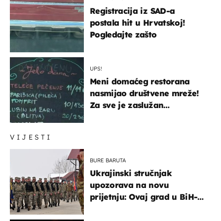
Registracija iz SAD-a
postala hit u Hrvatskoj!
Pogledajte zašto
UPS!
Meni domaćeg restorana
nasmijao društvene mreže!
Za sve je zaslužan
urnebesan naziv jela
VIJESTI
BURE BARUTA
Ukrajinski stručnjak
upozorava na novu
prijetnju: Ovaj grad u BiH-u
bi mogao biti žarište