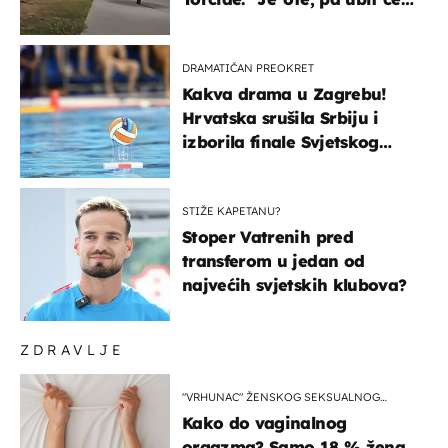
ga!"
DRAMATIČAN PREOKRET
Kakva drama u Zagrebu!
Hrvatska srušila Srbiju i
izborila finale Svjetskog
prvenstva
STIŽE KAPETANU?
Stoper Vatrenih pred
transferom u jedan od
najvećih svjetskih klubova?
ZDRAVLJE
"VRHUNAC" ŽENSKOG SEKSUALNOG
ISKUSTVA
Kako do vaginalnog
orgazma? Samo 18 % žena