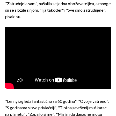
"Zatrudnjela sam", našalila se jedna obožavateljica, a mnoge
su se složile s njom. "I ja također" i "Sve smo zatrudnjele",
pisale su.
"Lenny izgleda fantastično sa 60 godina", "Ovo je vatreno",
"S godinama si sve privlačniji", "Ti si najsavršeniji muškarac
na planetu" , "Zapalio si me", "Mislim da danas ne mogu