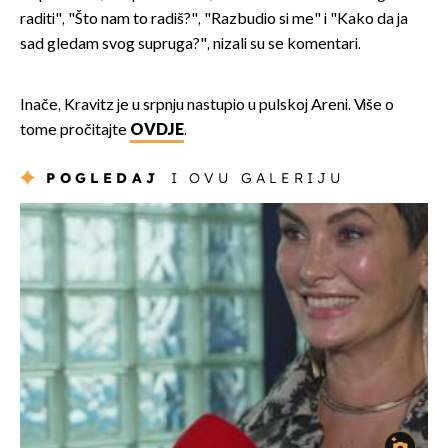
raditi", "Što nam to radiš?", "Razbudio si me" i "Kako da ja
sad gledam svog supruga?", nizali su se komentari.
Inače, Kravitz je u srpnju nastupio u pulskoj Areni. Više o
tome pročitajte
OVDJE
.
POGLEDAJ
I OVU GALERIJU