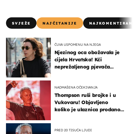
SVJEŽE
NAJČITANIJE
NAJKOMENTIRAN
ČUVA USPOMENU NA NJEGA
Njezinog oca obožavala je
cijela Hrvatska! Kći
neprežaljenog pjevača
projurila špicom na dva
kotača
NADMAŠENA OČEKIVANJA
Thompson ruši brojke i u
Vukovaru! Objavljeno
koliko je ulaznica prodano
u kratkom vremenu
PRED 20 TISUĆA LJUDI