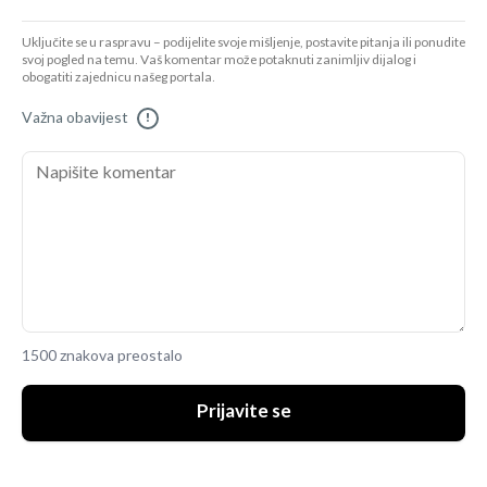
Uključite se u raspravu – podijelite svoje mišljenje, postavite pitanja ili ponudite
svoj pogled na temu. Vaš komentar može potaknuti zanimljiv dijalog i
obogatiti zajednicu našeg portala.
Važna obavijest
!
1500 znakova preostalo
Prijavite se