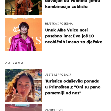
dovoljan da Vannina ljetna
kombinacija zablista
RIJETKA I POSEBNA
Unuk Alke Vuice nosi
posebno ime: Evo još 10
neobičnih imena za dječake
ZABAVA
JESTE LI PROBALI?
Turisticu oduševila ponuda
u Primoštenu: "Oni su puno
pametniji od nas"
ZANIMLJIVO