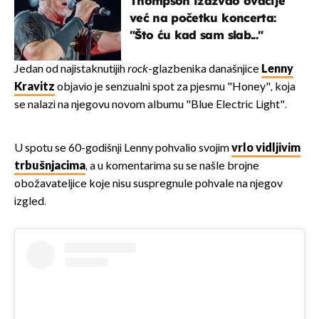
Thompson izazvao ovacije
već na početku koncerta:
"Što ću kad sam slab..."
Jedan od najistaknutijih
rock
-glazbenika današnjice
Lenny
Kravitz
objavio je senzualni spot za pjesmu "Honey", koja
se nalazi na njegovu novom albumu "Blue Electric Light".
U spotu se 60-godišnji Lenny pohvalio svojim
vrlo vidljivim
trbušnjacima
, a u komentarima su se našle brojne
obožavateljice koje nisu suspregnule pohvale na njegov
izgled.