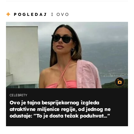
POGLEDAJ
I OVO
CELEBRITY
Ovo je tajna besprijekornog izgleda
atraktivne miljenice regije, od jednog ne
odustaje: "To je dosta težak poduhvat..."