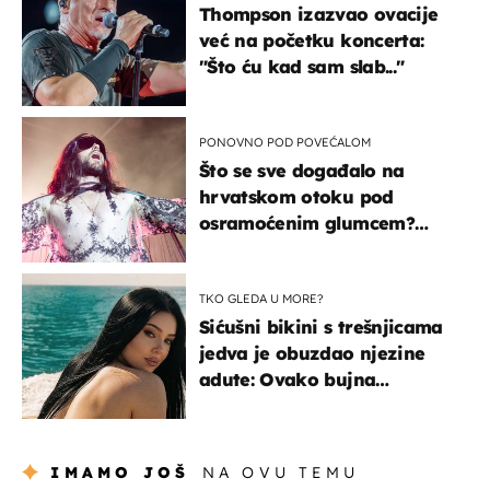
Thompson izazvao ovacije
već na početku koncerta:
"Što ću kad sam slab..."
PONOVNO POD POVEĆALOM
Što se sve događalo na
hrvatskom otoku pod
osramoćenim glumcem?
Bizarni prizori i danas
izazivaju nevjericu
TKO GLEDA U MORE?
Sićušni bikini s trešnjicama
jedva je obuzdao njezine
adute: Ovako bujna
Slavonka uživa na Jadranu
IMAMO JOŠ
NA OVU TEMU