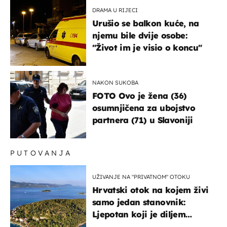
DRAMA U RIJECI
Urušio se balkon kuće, na
njemu bile dvije osobe:
"Život im je visio o koncu"
NAKON SUKOBA
FOTO Ovo je žena (36)
osumnjičena za ubojstvo
partnera (71) u Slavoniji
PUTOVANJA
UŽIVANJE NA "PRIVATNOM" OTOKU
Hrvatski otok na kojem živi
samo jedan stanovnik:
Ljepotan koji je diljem
svijeta poznat po svojem