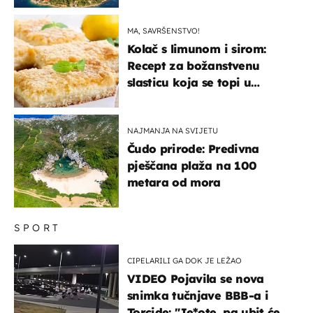
"bijelom zlatu"
MA, SAVRŠENSTVO!
Kolač s limunom i sirom:
Recept za božanstvenu
slasticu koja se topi u
ustima
NAJMANJA NA SVIJETU
Čudo prirode: Predivna
pješčana plaža na 100
metara od mora
SPORT
CIPELARILI GA DOK JE LEŽAO
VIDEO Pojavila se nova
snimka tučnjave BBB-a i
Torcide: "Je*ote, pa ubit će