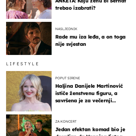
ANKETA: Koju ženu bi Serhat
trebao izabrati?
NASLJEDNIK
Rade mu iza leđa, a on toga
nije svjestan
LIFESTYLE
POPUT SIRENE
Haljina Danijele Martinović
ističe ženstvenu figuru, a
savršena je za večernji
izlazak na moru
ZA KONCERT
Jedan efektan komad bio je