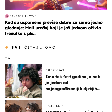
POKROVITELJ WATA
Kad su uspomene previše dobre za samo jedno
gledanje: Mali uređaj koji je još jednom oživio
trenutke s ple...
SVI
ČITAJU OVO
TV
DALEKI GRAD
Ima tek šest godina, a već
je jedan od
najnagrađivanijih dječjih
glumaca
NASLJEDNIK