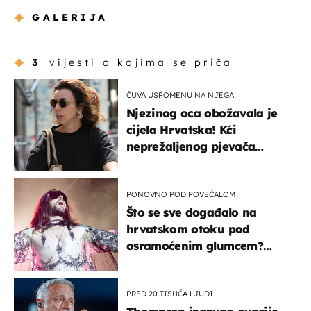
GALERIJA
3
vijesti o kojima se priča
ČUVA USPOMENU NA NJEGA
Njezinog oca obožavala je
cijela Hrvatska! Kći
neprežaljenog pjevača
projurila špicom na dva
kotača
PONOVNO POD POVEĆALOM
Što se sve događalo na
hrvatskom otoku pod
osramoćenim glumcem?
Bizarni prizori i danas
izazivaju nevjericu
PRED 20 TISUĆA LJUDI