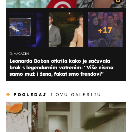
+
17
INMAGAZIN
Leonarda Boban otkrila kako je sačuvala
brak s legendarnim vatrenim: ''Više nismo
samo muž i žena, fakat smo frendovi''
POGLEDAJ
I OVU GALERIJU