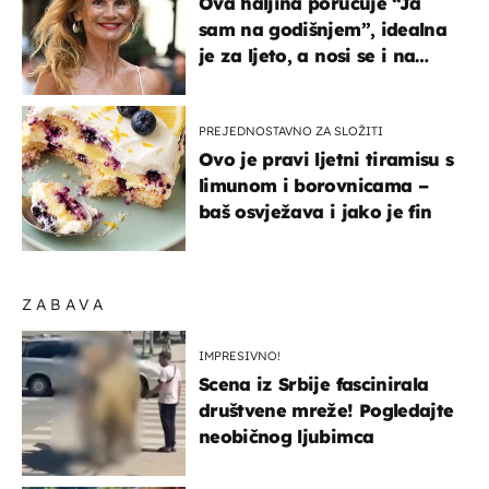
Ova haljina poručuje “Ja
sam na godišnjem”, idealna
je za ljeto, a nosi se i na
zagrebačkoj špici
PREJEDNOSTAVNO ZA SLOŽITI
Ovo je pravi ljetni tiramisu s
limunom i borovnicama –
baš osvježava i jako je fin
ZABAVA
IMPRESIVNO!
Scena iz Srbije fascinirala
društvene mreže! Pogledajte
neobičnog ljubimca