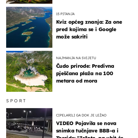
15 PITANJA
Kviz općeg znanja: Za one
pred kojima se i Google
može sakriti
NAJMANJA NA SVIJETU
Čudo prirode: Predivna
pješčana plaža na 100
metara od mora
SPORT
CIPELARILI GA DOK JE LEŽAO
VIDEO Pojavila se nova
snimka tučnjave BBB-a i