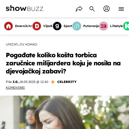
Dnevnik.hr
Vijesti
Sport
Putovanja
Lifestyle
UPEČATLJIV KOMAD!
Pogađate koliko košta torbica
zaručnice milijardera koju je nosila na
djevojačkoj zabavi?
Piše
I.G.
,
18.05.2025 @ 12:40
CELEBRITY
KOMENTARI
OMOGUĆI OBAVIJESTI