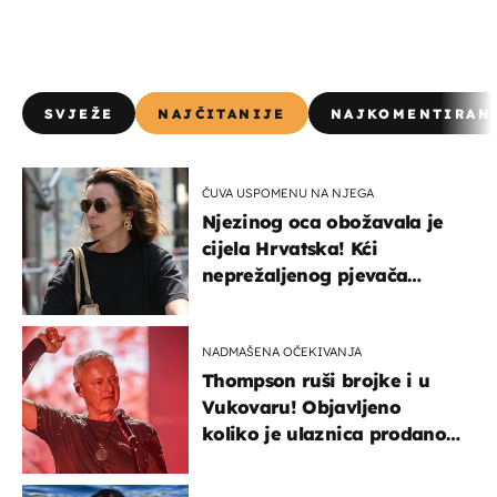
SVJEŽE
NAJČITANIJE
NAJKOMENTIRAN
ČUVA USPOMENU NA NJEGA
Njezinog oca obožavala je
cijela Hrvatska! Kći
neprežaljenog pjevača
projurila špicom na dva
kotača
NADMAŠENA OČEKIVANJA
Thompson ruši brojke i u
Vukovaru! Objavljeno
koliko je ulaznica prodano
u kratkom vremenu