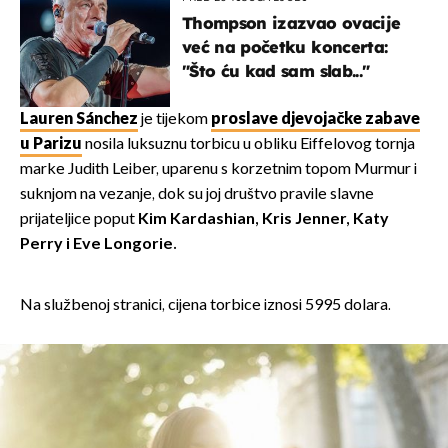
Thompson izazvao ovacije
već na početku koncerta:
"Što ću kad sam slab..."
Lauren Sánchez
je tijekom
proslave djevojačke zabave
u Parizu
nosila luksuznu torbicu u obliku Eiffelovog tornja
marke Judith Leiber, uparenu s korzetnim topom Murmur i
suknjom na vezanje, dok su joj društvo pravile slavne
prijateljice poput
Kim Kardashian, Kris Jenner, Katy
Perry i Eve Longorie.
Na službenoj stranici, cijena torbice iznosi 5995 dolara.