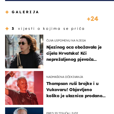
GALERIJA
24
3
vijesti o kojima se priča
ČUVA USPOMENU NA NJEGA
Njezinog oca obožavala je
cijela Hrvatska! Kći
neprežaljenog pjevača
projurila špicom na dva
kotača
NADMAŠENA OČEKIVANJA
Thompson ruši brojke i u
Vukovaru! Objavljeno
koliko je ulaznica prodano
u kratkom vremenu
PRED 20 TISUĆA LJUDI