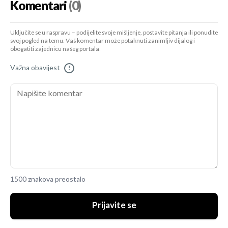
Komentari
(0)
Uključite se u raspravu – podijelite svoje mišljenje, postavite pitanja ili ponudite
svoj pogled na temu. Vaš komentar može potaknuti zanimljiv dijalog i
obogatiti zajednicu našeg portala.
Važna obavijest
!
1500 znakova preostalo
Prijavite se