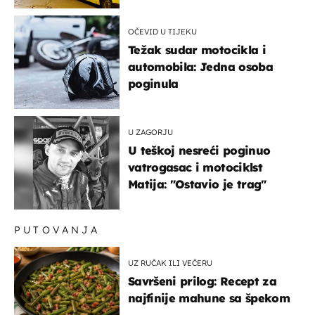
OČEVID U TIJEKU
Težak sudar motocikla i
automobila: Jedna osoba
poginula
U ZAGORJU
U teškoj nesreći poginuo
vatrogasac i motociklst
Matija: "Ostavio je trag"
PUTOVANJA
UZ RUČAK ILI VEČERU
Savršeni prilog: Recept za
najfinije mahune sa špekom