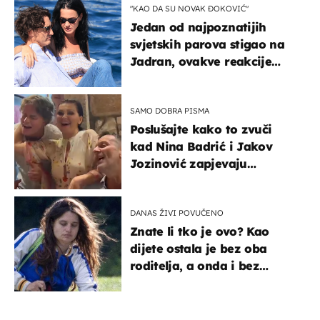
"KAO DA SU NOVAK ĐOKOVIĆ"
Jedan od najpoznatijih
svjetskih parova stigao na
Jadran, ovakve reakcije
vjerojatno nisu očekivali
SAMO DOBRA PISMA
Poslušajte kako to zvuči
kad Nina Badrić i Jakov
Jozinović zapjevaju
Oliverov hit!
DANAS ŽIVI POVUČENO
Znate li tko je ovo? Kao
dijete ostala je bez oba
roditelja, a onda i bez
milijuna koje je trebala
naslijediti