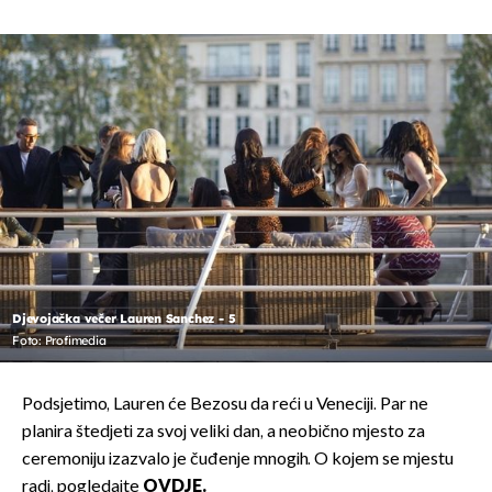
Djevojačka večer Lauren Sanchez - 5
Foto: Profimedia
Podsjetimo, Lauren će Bezosu da reći u Veneciji. Par ne
planira štedjeti za svoj veliki dan, a neobično mjesto za
ceremoniju izazvalo je čuđenje mnogih. O kojem se mjestu
radi, pogledajte
OVDJE.