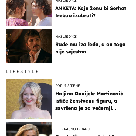
NASLJEDNIK
ANKETA: Koju ženu bi Serhat
trebao izabrati?
NASLJEDNIK
Rade mu iza leđa, a on toga
nije svjestan
LIFESTYLE
POPUT SIRENE
Haljina Danijele Martinović
ističe ženstvenu figuru, a
savršena je za večernji
izlazak na moru
PREKRASNO IZDANJE