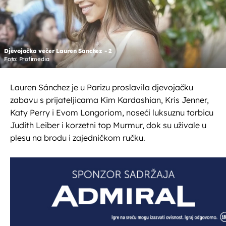
Djevojačka večer Lauren Sanchez - 2
Foto: Profimedia
Lauren Sánchez je u Parizu proslavila djevojačku
zabavu s prijateljicama Kim Kardashian, Kris Jenner,
Katy Perry i Evom Longoriom, noseći luksuznu torbicu
Judith Leiber i korzetni top Murmur, dok su uživale u
plesu na brodu i zajedničkom ručku.