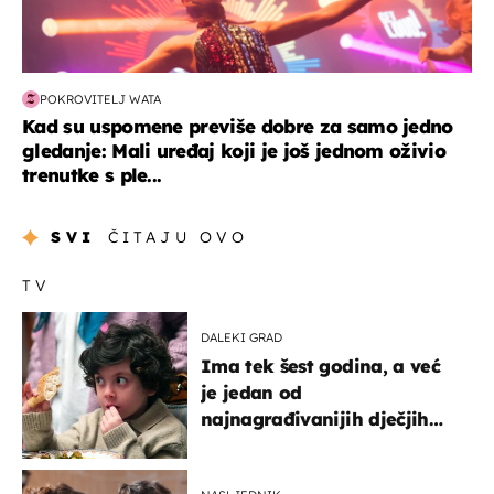
POKROVITELJ WATA
Kad su uspomene previše dobre za samo jedno
gledanje: Mali uređaj koji je još jednom oživio
trenutke s ple...
SVI
ČITAJU OVO
TV
DALEKI GRAD
Ima tek šest godina, a već
je jedan od
najnagrađivanijih dječjih
glumaca