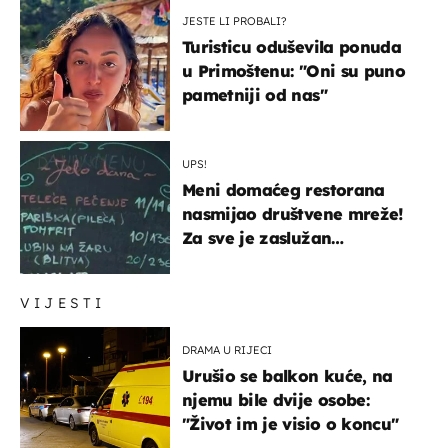
JESTE LI PROBALI?
Turisticu oduševila ponuda
u Primoštenu: "Oni su puno
pametniji od nas"
UPS!
Meni domaćeg restorana
nasmijao društvene mreže!
Za sve je zaslužan
urnebesan naziv jela
VIJESTI
DRAMA U RIJECI
Urušio se balkon kuće, na
njemu bile dvije osobe:
"Život im je visio o koncu"