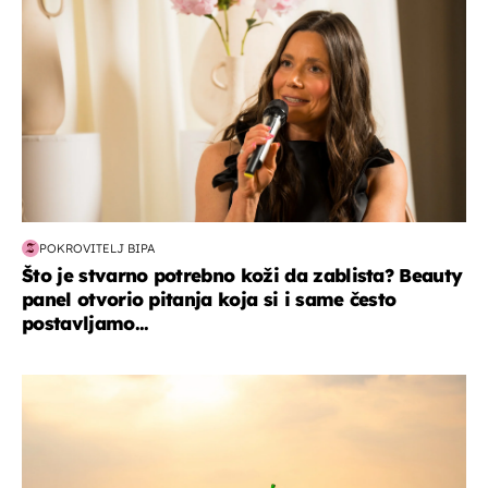
POKROVITELJ BIPA
Što je stvarno potrebno koži da zablista? Beauty
panel otvorio pitanja koja si i same često
postavljamo...
zanimljivosti