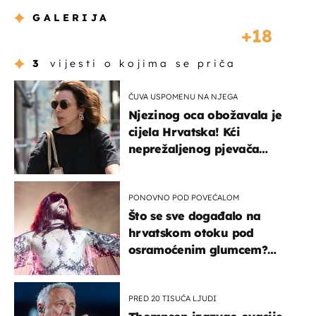
GALERIJA
18
3
vijesti o kojima se priča
ČUVA USPOMENU NA NJEGA
Njezinog oca obožavala je
cijela Hrvatska! Kći
neprežaljenog pjevača
projurila špicom na dva
kotača
PONOVNO POD POVEĆALOM
Što se sve događalo na
hrvatskom otoku pod
osramoćenim glumcem?
Bizarni prizori i danas
izazivaju nevjericu
PRED 20 TISUĆA LJUDI