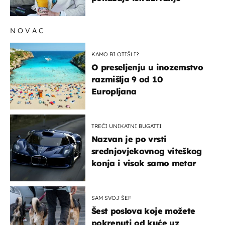
NOVAC
KAMO BI OTIŠLI?
O preseljenju u inozemstvo
razmišlja 9 od 10
Europljana
TREĆI UNIKATNI BUGATTI
Nazvan je po vrsti
srednjovjekovnog viteškog
konja i visok samo metar
SAM SVOJ ŠEF
Šest poslova koje možete
pokrenuti od kuće uz