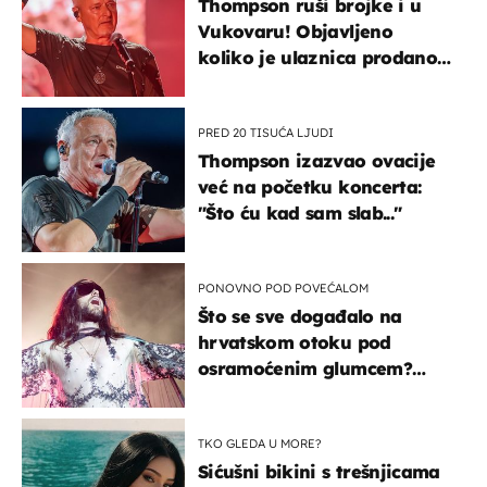
Thompson ruši brojke i u
Vukovaru! Objavljeno
koliko je ulaznica prodano
u kratkom vremenu
PRED 20 TISUĆA LJUDI
Thompson izazvao ovacije
već na početku koncerta:
"Što ću kad sam slab..."
PONOVNO POD POVEĆALOM
Što se sve događalo na
hrvatskom otoku pod
osramoćenim glumcem?
Bizarni prizori i danas
izazivaju nevjericu
TKO GLEDA U MORE?
Sićušni bikini s trešnjicama