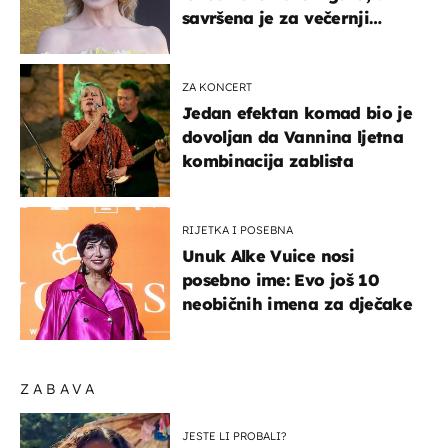
savršena je za večernji
izlazak na moru
ZA KONCERT
Jedan efektan komad bio je
dovoljan da Vannina ljetna
kombinacija zablista
RIJETKA I POSEBNA
Unuk Alke Vuice nosi
posebno ime: Evo još 10
neobičnih imena za dječake
ZABAVA
JESTE LI PROBALI?