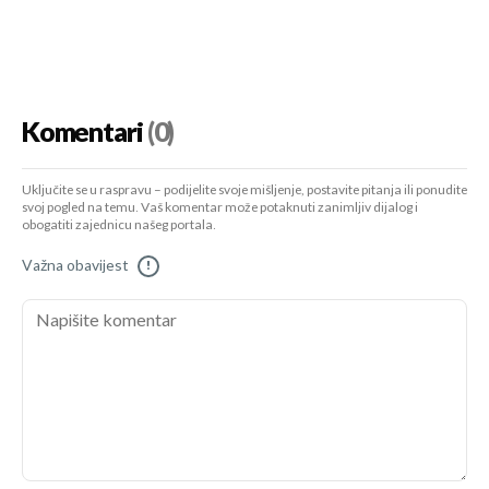
Komentari
(0)
Uključite se u raspravu – podijelite svoje mišljenje, postavite pitanja ili ponudite
svoj pogled na temu. Vaš komentar može potaknuti zanimljiv dijalog i
obogatiti zajednicu našeg portala.
Važna obavijest
!