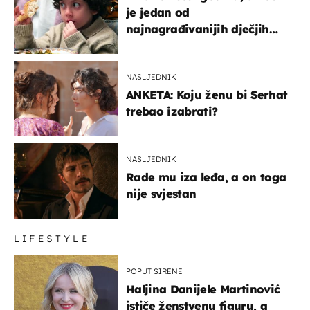
je jedan od
najnagrađivanijih dječjih
glumaca
NASLJEDNIK
ANKETA: Koju ženu bi Serhat
trebao izabrati?
NASLJEDNIK
Rade mu iza leđa, a on toga
nije svjestan
LIFESTYLE
POPUT SIRENE
Haljina Danijele Martinović
ističe ženstvenu figuru, a