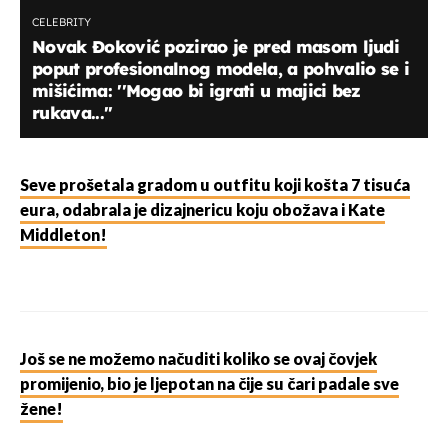
CELEBRITY
Novak Đoković pozirao je pred masom ljudi
poput profesionalnog modela, a pohvalio se i
mišićima: ''Mogao bi igrati u majici bez
rukava...''
Seve prošetala gradom u outfitu koji košta 7 tisuća
eura, odabrala je dizajnericu koju obožava i Kate
Middleton!
Još se ne možemo načuditi koliko se ovaj čovjek
promijenio, bio je ljepotan na čije su čari padale sve
žene!