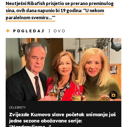
Neutješni Ribafish prisjetio se prerano preminulog
sina, ovih dana napunio bi 19 godina: ''U nekom
paralelnom svemiru...'''
POGLEDAJ
I OVO
CELEBRITY
Zvijezde Kumova slave početak snimanja još
jedne sezone obožavane serije:
"Nazdravljamo...''