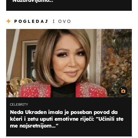
POGLEDAJ
I OVO
CELEBRITY
Neda Ukraden imala je poseban povod da
kćeri i zetu uputi emotivne riječi: ''Učinili ste
me najsretnijom...''