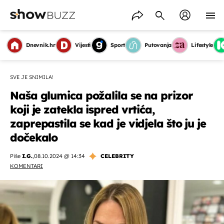
Dnevnik.hr
Vijesti
Sport
Putovanja
Lifestyle
SVE JE SNIMILA!
Naša glumica požalila se na prizor
koji je zatekla ispred vrtića,
zaprepastila se kad je vidjela što ju je
dočekalo
Piše
I.G.
,
08.10.2024 @ 14:34
CELEBRITY
KOMENTARI
OMOGUĆI OBAVIJESTI