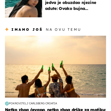
jedva je obuzdao njezine
adute: Ovako bujna
Slavonka uživa na Jadranu
IMAMO JOŠ
NA OVU TEMU
zanimljivosti
POKROVITELJ CARLSBERG CROATIA
Netko zbog ćevapa, netko zbog drške za motiku: