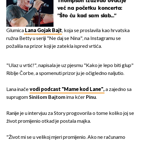
Thompson izazvao ovacije
već na početku koncerta:
"Što ću kad sam slab..."
Glumica
Lana Gojak Bajt
, koja se proslavila kao hrvatska
ružna Betty u seriji "Ne daj se Nina", na Instagramu se
požalila na prizor koji je zatekla ispred vrtića.
"Ulaz u vrtić!", napisala je uz pjesmu "Kako je lepo biti glup"
Riblje Čorbe, a spomenuti prizor ju je očigledno naljutio.
Lana inače
vodi podcast "Mame kod Lane",
a zajedno sa
suprugom
Sinišom Bajtom
ima kćer
Pinu
.
Ranije je u intervjuu za Story progovorila o tome koliko joj se
život promijenio otkad je postala majka.
"Život mi se u velikoj mjeri promijenio. Ako ne računamo