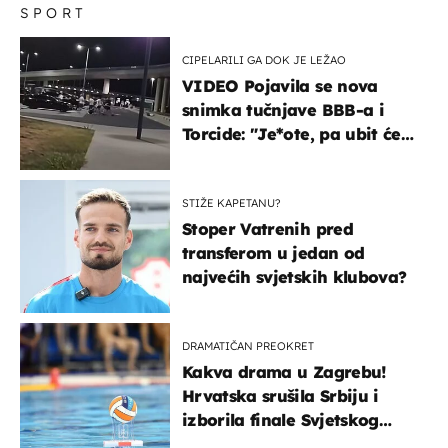
SPORT
CIPELARILI GA DOK JE LEŽAO
VIDEO Pojavila se nova
snimka tučnjave BBB-a i
Torcide: "Je*ote, pa ubit će
ga!"
STIŽE KAPETANU?
Stoper Vatrenih pred
transferom u jedan od
najvećih svjetskih klubova?
DRAMATIČAN PREOKRET
Kakva drama u Zagrebu!
Hrvatska srušila Srbiju i
izborila finale Svjetskog
prvenstva