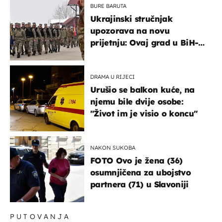
BURE BARUTA
Ukrajinski stručnjak
upozorava na novu
prijetnju: Ovaj grad u BiH-u
bi mogao biti žarište
DRAMA U RIJECI
Urušio se balkon kuće, na
njemu bile dvije osobe:
"Život im je visio o koncu"
NAKON SUKOBA
FOTO Ovo je žena (36)
osumnjičena za ubojstvo
partnera (71) u Slavoniji
PUTOVANJA