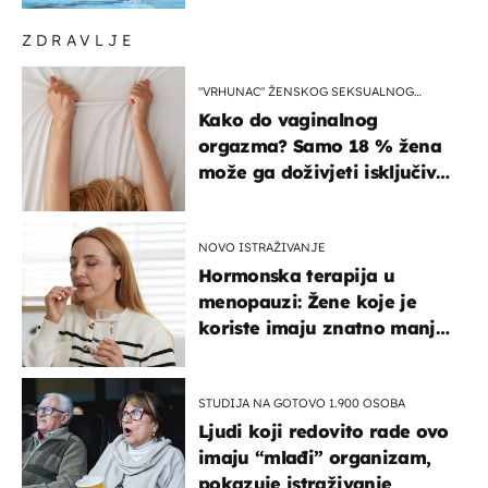
ZDRAVLJE
"VRHUNAC" ŽENSKOG SEKSUALNOG
ISKUSTVA
Kako do vaginalnog
orgazma? Samo 18 % žena
može ga doživjeti isključivo
na ovaj način
NOVO ISTRAŽIVANJE
Hormonska terapija u
menopauzi: Žene koje je
koriste imaju znatno manji
rizik od ovoga
STUDIJA NA GOTOVO 1.900 OSOBA
Ljudi koji redovito rade ovo
imaju “mlađi” organizam,
pokazuje istraživanje