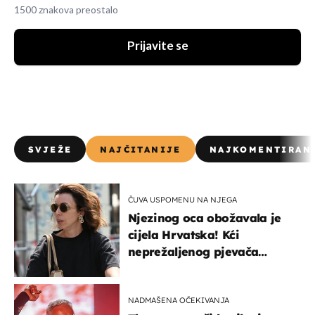
1500 znakova preostalo
Prijavite se
SVJEŽE
NAJČITANIJE
NAJKOMENTIRAN
ČUVA USPOMENU NA NJEGA
Njezinog oca obožavala je
cijela Hrvatska! Kći
neprežaljenog pjevača
projurila špicom na dva
kotača
NADMAŠENA OČEKIVANJA