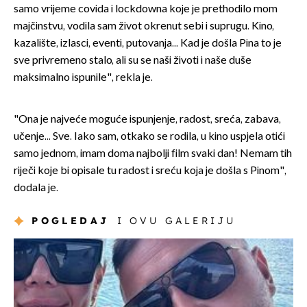
samo vrijeme covida i lockdowna koje je prethodilo mom
majčinstvu, vodila sam život okrenut sebi i suprugu. Kino,
kazalište, izlasci, eventi, putovanja... Kad je došla Pina to je
sve privremeno stalo, ali su se naši životi i naše duše
maksimalno ispunile", rekla je.
"Ona je najveće moguće ispunjenje, radost, sreća, zabava,
učenje... Sve. Iako sam, otkako se rodila, u kino uspjela otići
samo jednom, imam doma najbolji film svaki dan! Nemam tih
riječi koje bi opisale tu radost i sreću koja je došla s Pinom",
dodala je.
POGLEDAJ
I OVU GALERIJU