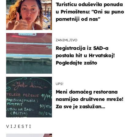
Turisticu oduševila ponuda
u Primoštenu: "Oni su puno
pametniji od nas"
ZANIMLJIVO
Registracija iz SAD-a
postala hit u Hrvatskoj!
Pogledajte zašto
UPS!
Meni domaćeg restorana
nasmijao društvene mreže!
Za sve je zaslužan
urnebesan naziv jela
VIJESTI