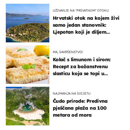
UŽIVANJE NA "PRIVATNOM" OTOKU
Hrvatski otok na kojem živi
samo jedan stanovnik:
Ljepotan koji je diljem
svijeta poznat po svojem
"bijelom zlatu"
MA, SAVRŠENSTVO!
Kolač s limunom i sirom:
Recept za božanstvenu
slasticu koja se topi u
ustima
NAJMANJA NA SVIJETU
Čudo prirode: Predivna
pješčana plaža na 100
metara od mora