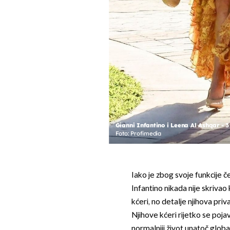
Gianni Infantino i Leena Al Ashqar - 3
Foto: Profimedia
Iako je zbog svoje funkcije 
Infantino nikada nije skrivao
kćeri, no detalje njihova pri
Njihove kćeri rijetko se pojavl
normalniji život unatoč glob