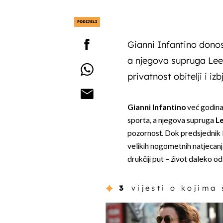
PODIJELI
Gianni Infantino donos
a njegova supruga Le
privatnost obitelji i i
Gianni Infantino
već godinam
sporta, a njegova supruga
L
pozornost. Dok predsjednik 
velikih nogometnih natjecanj
drukčiji put – život daleko od
3
vijesti o kojima