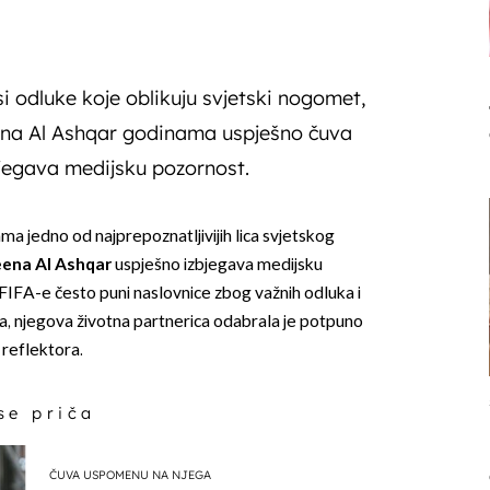
i odluke koje oblikuju svjetski nogomet,
ena Al Ashqar godinama uspješno čuva
zbjegava medijsku pozornost.
a jedno od najprepoznatljivijih lica svjetskog
eena Al Ashqar
uspješno izbjegava medijsku
FIFA-e često puni naslovnice zbog važnih odluka i
a, njegova životna partnerica odabrala je potpuno
 reflektora.
 se priča
ČUVA USPOMENU NA NJEGA