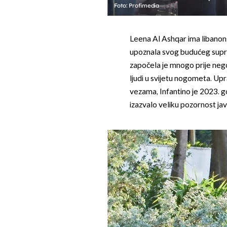
Foto: Profimedia
Leena Al Ashqar ima libanons
upoznala svog budućeg suprug
započela je mnogo prije nego 
ljudi u svijetu nogometa. Upra
vezama, Infantino je 2023. g
izazvalo veliku pozornost jav