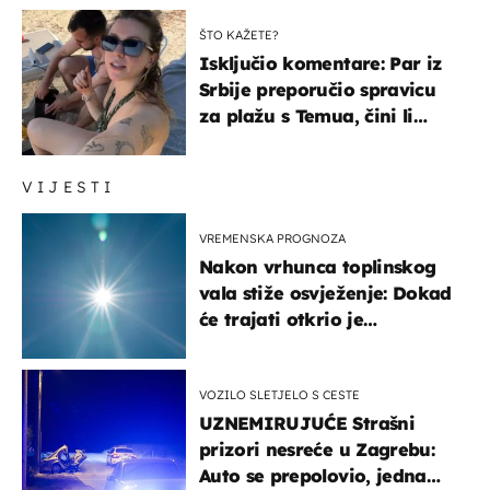
ŠTO KAŽETE?
Isključio komentare: Par iz
Srbije preporučio spravicu
za plažu s Temua, čini li
vam se ovo sigurnim?
VIJESTI
VREMENSKA PROGNOZA
Nakon vrhunca toplinskog
vala stiže osvježenje: Dokad
će trajati otkrio je
meteorolog
VOZILO SLETJELO S CESTE
UZNEMIRUJUĆE Strašni
prizori nesreće u Zagrebu:
Auto se prepolovio, jedna