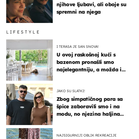
njihove ljubavi, ali oboje su
spremni na njega
LIFESTYLE
I TERASA JE SAN SNOVA!
U ovoj raskošnoj kući s
bazenom pronašli smo
najelegantniju, a možda i
najljepšu bijelu kuhinju
JAKO SU SLATKI!
Zbog simpatičnog para sa
špice zaboravili smo i na
modu, no njezina haljina
itekako nas se dojmila
NAJSIGURNIJI OBLIK REKREACIJE