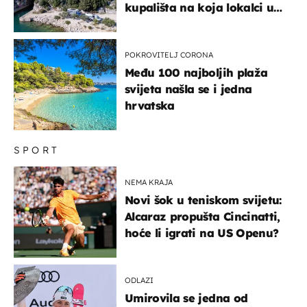
kupališta na koja lokalci u
miru dolaze roniti i skakati
u more
POKROVITELJ CORONA
Među 100 najboljih plaža
svijeta našla se i jedna
hrvatska
SPORT
NEMA KRAJA
Novi šok u teniskom svijetu:
Alcaraz propušta Cincinatti,
hoće li igrati na US Openu?
ODLAZI
Umirovila se jedna od