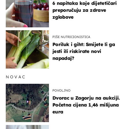
6 napitaka koje dijetetičari
preporučuju za zdrave
zglobove
PIŠE NUTRICIONISTICA
Poriluk i giht: Smijete li ga
jesti ili riskirate novi
napadaj?
NOVAC
POVOLJNO
Dvorac u Zagorju na aukciji.
Početna cijena 1,46 milijuna
eura