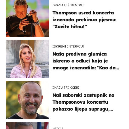
DRAMA U ŠIBENIKU
Thompson usred koncerta
iznenada prekinuo pjesmu:
"Zovite hitnu!"
ISKRENI INTERVJU!
Naša predivna glumica
iskreno o odluci koja je
mnoge iznenadila: ''Kao da
mi je veliki teret pao s leđa''
IMAJU TRI KĆERI
Naš saborski zastupnik na
Thompsonovu koncertu
pokazao lijepu suprugu,
koja godinama izbjegava
javnost
HEROJ