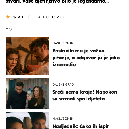
stvari, vaše djetinjstvo bilo je legendarno...
SVI
ČITAJU OVO
TV
NASLJEDNIK
Postavila mu je važno
pitanje, a odgovor ju je jako
iznenadio
DALEKI GRAD
Sreći nema kraja! Napokon
su saznali spol djeteta
NASLJEDNIK
Nasljednik: Čeka ih ispit