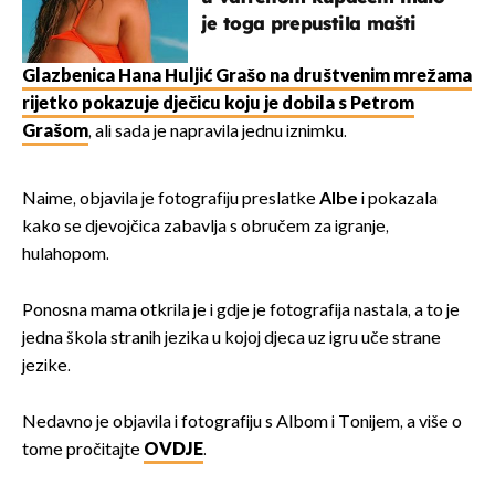
je toga prepustila mašti
Glazbenica Hana Huljić Grašo na društvenim mrežama
rijetko pokazuje dječicu koju je dobila s Petrom
Grašom
, ali sada je napravila jednu iznimku.
Naime, objavila je fotografiju preslatke
Albe
i pokazala
kako se djevojčica zabavlja s obručem za igranje,
hulahopom.
Ponosna mama otkrila je i gdje je fotografija nastala, a to je
jedna škola stranih jezika u kojoj djeca uz igru uče strane
jezike.
Nedavno je objavila i fotografiju s Albom i Tonijem, a više o
tome pročitajte
OVDJE
.