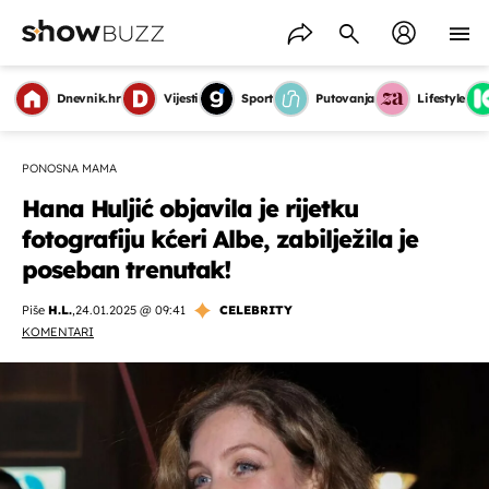
Dnevnik.hr
Vijesti
Sport
Putovanja
Lifestyle
PONOSNA MAMA
Hana Huljić objavila je rijetku
fotografiju kćeri Albe, zabilježila je
poseban trenutak!
Piše
H.L.
,
24.01.2025 @ 09:41
CELEBRITY
KOMENTARI
OMOGUĆI OBAVIJESTI