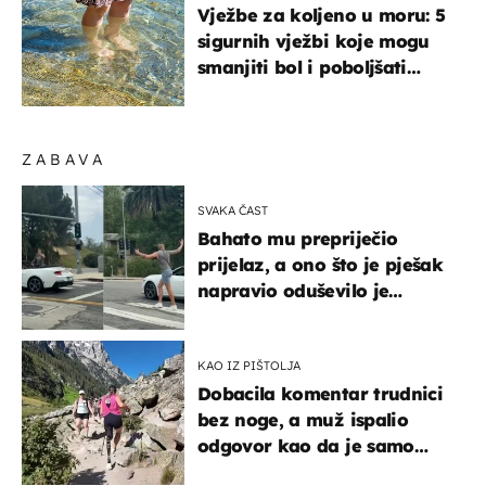
Vježbe za koljeno u moru: 5
sigurnih vježbi koje mogu
smanjiti bol i poboljšati
pokretljivost
ZABAVA
SVAKA ČAST
Bahato mu prepriječio
prijelaz, a ono što je pješak
napravio oduševilo je
društvene mreže
KAO IZ PIŠTOLJA
Dobacila komentar trudnici
bez noge, a muž ispalio
odgovor kao da je samo
čekao…