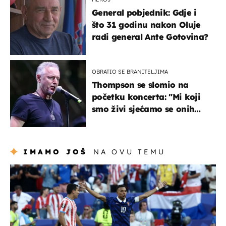
General pobjednik: Gdje i
što 31 godinu nakon Oluje
radi general Ante Gotovina?
OBRATIO SE BRANITELJIMA
Thompson se slomio na
početku koncerta: "Mi koji
smo živi sjećamo se onih
koji nisu..."
IMAMO JOŠ
NA OVU TEMU
svjetsko prvenstvo 2026