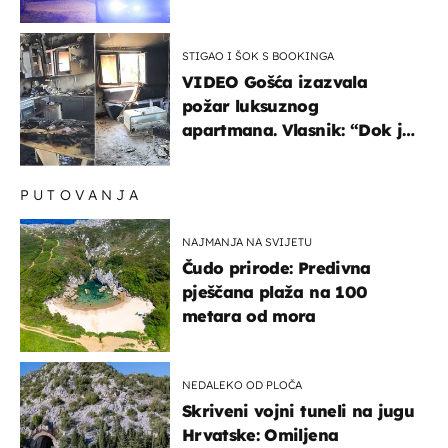
osoba poginula
STIGAO I ŠOK S BOOKINGA
VIDEO Gošća izazvala
požar luksuznog
apartmana. Vlasnik: “Dok je
gorjelo, smijali su se, pili i
pokazivali mi srednji prst"
PUTOVANJA
NAJMANJA NA SVIJETU
Čudo prirode: Predivna
pješčana plaža na 100
metara od mora
NEDALEKO OD PLOČA
Skriveni vojni tuneli na jugu
Hrvatske: Omiljena