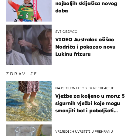
najboljih skijašica novog
doba
SVE OBJAVIO
VIDEO Australac ošišao
Modrića i pokazao novu
Lukinu frizuru
ZDRAVLJE
NAJSIGURNIJI OBLIK REKREACIJE
Vježbe za koljeno u moru: 5
sigurnih vježbi koje mogu
smanjiti bol i poboljšati
pokretljivost
VRIJEDI IH UVRSTITI U PREHRANU