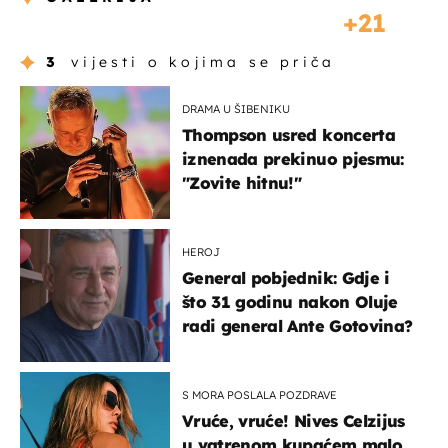
21
3
vijesti o kojima se priča
DRAMA U ŠIBENIKU
Thompson usred koncerta
iznenada prekinuo pjesmu:
"Zovite hitnu!"
HEROJ
General pobjednik: Gdje i
što 31 godinu nakon Oluje
radi general Ante Gotovina?
S MORA POSLALA POZDRAVE
Vruće, vruće! Nives Celzijus
u vatrenom kupaćem malo