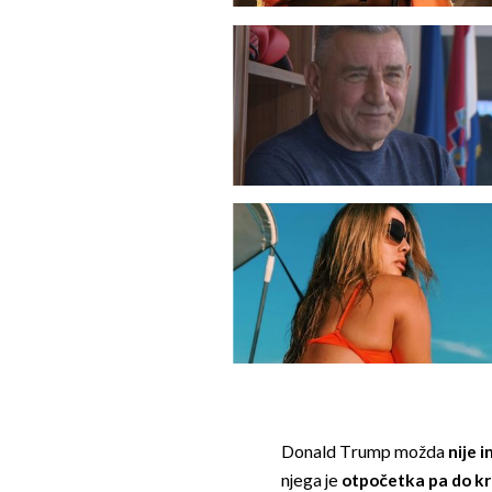
Donald Trump možda
nije 
njega je
otpočetka pa do kra