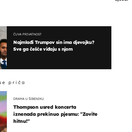
ČUVA PRIVATNOST
Najmlađi Trumpov sin ima djevojku?
Sve ga češće viđaju s njom
 se priča
DRAMA U ŠIBENIKU
Thompson usred koncerta
iznenada prekinuo pjesmu: "Zovite
hitnu!"