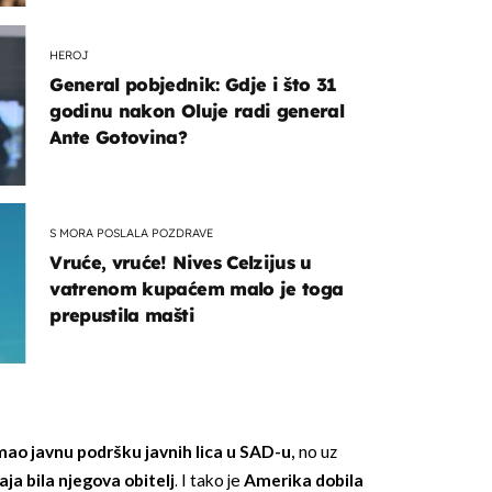
HEROJ
General pobjednik: Gdje i što 31
godinu nakon Oluje radi general
Ante Gotovina?
S MORA POSLALA POZDRAVE
Vruće, vruće! Nives Celzijus u
vatrenom kupaćem malo je toga
prepustila mašti
imao javnu podršku javnih lica u SAD-u
,
no uz
ja bila njegova obitelj
. I tako je
Amerika dobila