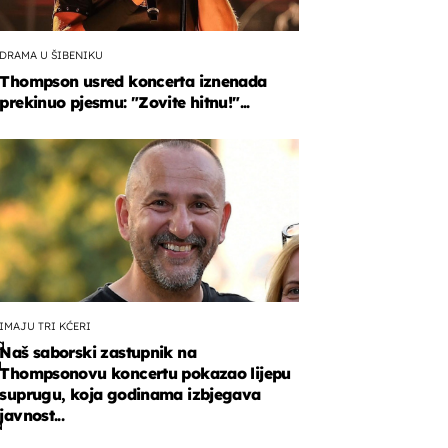
DRAMA U ŠIBENIKU
Thompson usred koncerta iznenada
prekinuo pjesmu: "Zovite hitnu!"...
i
dnik.
IMAJU TRI KĆERI
a
Naš saborski zastupnik na
,
Thompsonovu koncertu pokazao lijepu
suprugu, koja godinama izbjegava
javnost...
a