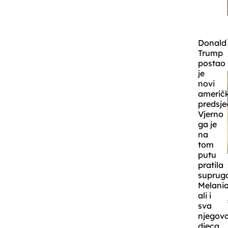
Donald
Trump
postao
je
novi
američk
predsje
Vjerno
ga je
na
tom
putu
pratila
suprug
Melania
ali i
sva
njegov
djeca.