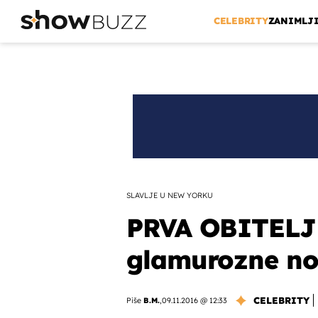
CELEBRITY
ZANIMLJ
SLAVLJE U NEW YORKU
PRVA OBITELJ
glamurozne nov
CELEBRITY
Piše
B.M.
,
09.11.2016 @ 12:33