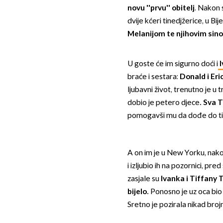
novu ''prvu'' obitelj
. Nakon 
dvije kćeri tinedjžerice, u Bij
Melanijom te njihovim si
U goste će im sigurno doći i
I
braće i sestara:
Donald i Eri
ljubavni život, trenutno je u 
dobio je petero djece
.
Sva T
pomogavši mu da dođe do tit
A on im je u New Yorku, nako
i izljubio ih na pozornici, pr
zasjale su
Ivanka i Tiffany
bijelo.
Ponosno je uz oca bio 
Sretno je pozirala nikad brojn