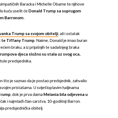
simpatičnih Baracka i Michelle Obame te njihove
elu kuću uselit će
Donald Trump sa
suprugom
nom Barronom.
vanka Trump sa svojom obitelji
, ali i ostatak
c te Tiffany Trump
. Naime, Donald je imao buran
OMOGUĆI OBAVIJESTI
trećem braku, a iz prijašnjih te sadašnjeg braka
rumpova djeca složno su stala uz svog oca
,
ule predsjednika.
n što je saznao da je postao predsjednik, zahvalio
ed svojim pristašama. U svijetloplavim haljinama
 Trump
, dok je prva dama
Melania bila odjevena u
čak i najmlađi član carstva, 10-godišnji Barron.
ija predsjednička obitelj.