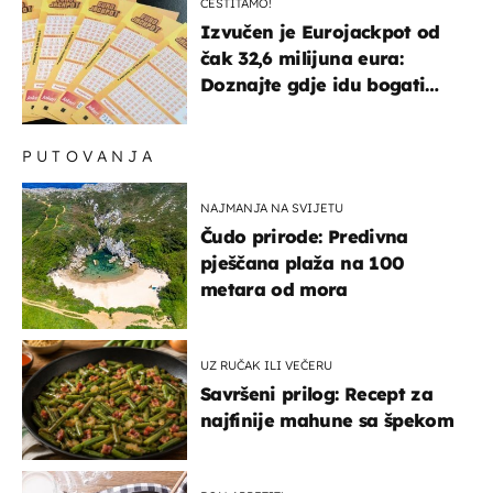
ČESTITAMO!
Izvučen je Eurojackpot od
čak 32,6 milijuna eura:
Doznajte gdje idu bogati
dobitci u Hrvatskoj
PUTOVANJA
NAJMANJA NA SVIJETU
Čudo prirode: Predivna
pješčana plaža na 100
metara od mora
UZ RUČAK ILI VEČERU
Savršeni prilog: Recept za
najfinije mahune sa špekom