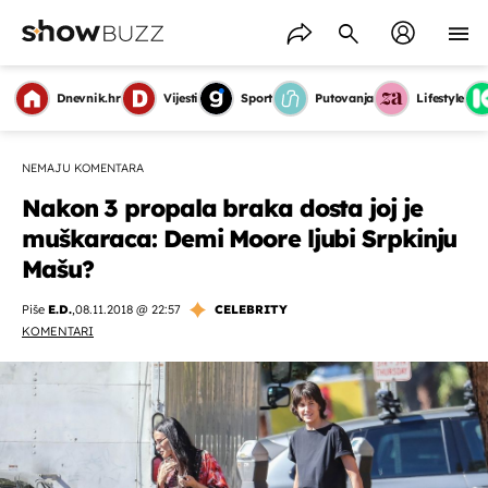
Dnevnik.hr
Vijesti
Sport
Putovanja
Lifestyle
NEMAJU KOMENTARA
Nakon 3 propala braka dosta joj je
muškaraca: Demi Moore ljubi Srpkinju
Mašu?
Piše
E.D.
,
08.11.2018 @ 22:57
CELEBRITY
KOMENTARI
OMOGUĆI OBAVIJESTI