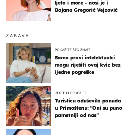
ljeto i more - nosi je i
Bojana Gregorić Vejzović
ZABAVA
POKAŽITE ŠTO ZNATE!
Samo pravi intelektualci
mogu riješiti ovaj kviz bez
ijedne pogreške
JESTE LI PROBALI?
Turisticu oduševila ponuda
u Primoštenu: "Oni su puno
pametniji od nas"