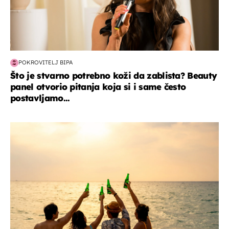
POKROVITELJ BIPA
Što je stvarno potrebno koži da zablista? Beauty
panel otvorio pitanja koja si i same često
postavljamo...
zanimljivosti