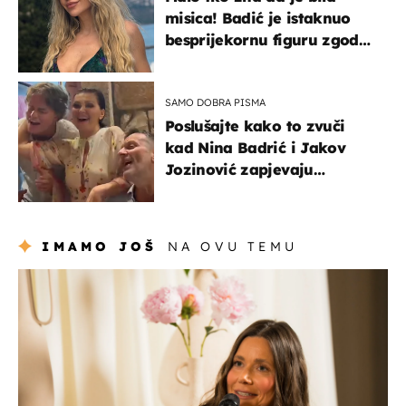
misica! Badić je istaknuo
besprijekornu figuru zgodne
voditeljice
SAMO DOBRA PISMA
Poslušajte kako to zvuči
kad Nina Badrić i Jakov
Jozinović zapjevaju
Oliverov hit!
IMAMO JOŠ
NA OVU TEMU
moda & ljepota