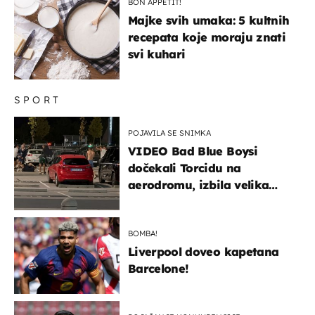
BON APPETIT!
Majke svih umaka: 5 kultnih
recepata koje moraju znati
svi kuhari
SPORT
POJAVILA SE SNIMKA
VIDEO Bad Blue Boysi
dočekali Torcidu na
aerodromu, izbila velika
masovna tučnjava
BOMBA!
Liverpool doveo kapetana
Barcelone!