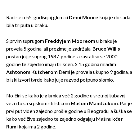
Radi se o 55-godišnjoj glumici
Demi Moore
koja je do sada
bila tri puta u braku.
S prvim suprugom
Freddyjem Mooreom
u braku je
provela 5 godina, ali prezime je zadržala.
Bruce Willis
postao joj je suprug 1987. godine, a rastali su se 2000.
godine te zajedno imaju tri kćeri. S 15 godina mlađim
Ashtonom Kutcherom
Demi je provela ukupno 9 godina, a
bliski izvori tvrde kako ju je razvod potpuno slomio.
No, čini se kako je glumica već 2 godine u sretnoj ljubavnj
vezi i to sa srpskom stilisticom
Mašom Mandžukom
. Par je
prvi put viđen zajedno prošle godine u Beogradu, a šuška se
kako već žive zajedno te zajedno odgajaju Mašinu
kćer
Rumi
koja ima 2 godine.