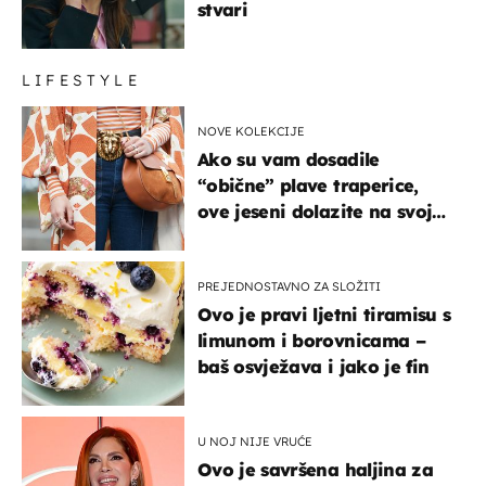
stvari
LIFESTYLE
NOVE KOLEKCIJE
Ako su vam dosadile
“obične” plave traperice,
ove jeseni dolazite na svoje
- izdvajamo 15 hit modela
PREJEDNOSTAVNO ZA SLOŽITI
Ovo je pravi ljetni tiramisu s
limunom i borovnicama –
baš osvježava i jako je fin
U NOJ NIJE VRUĆE
Ovo je savršena haljina za