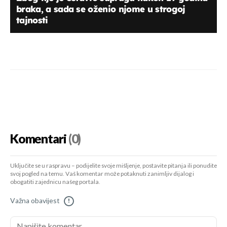
braka, a sada se oženio njome u strogoj
tajnosti
Komentari
(0)
Uključite se u raspravu – podijelite svoje mišljenje, postavite pitanja ili ponudite
svoj pogled na temu. Vaš komentar može potaknuti zanimljiv dijalog i
obogatiti zajednicu našeg portala.
Važna obavijest
!