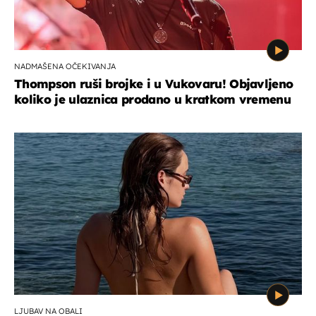
NADMAŠENA OČEKIVANJA
Thompson ruši brojke i u Vukovaru! Objavljeno
koliko je ulaznica prodano u kratkom vremenu
LJUBAV NA OBALI