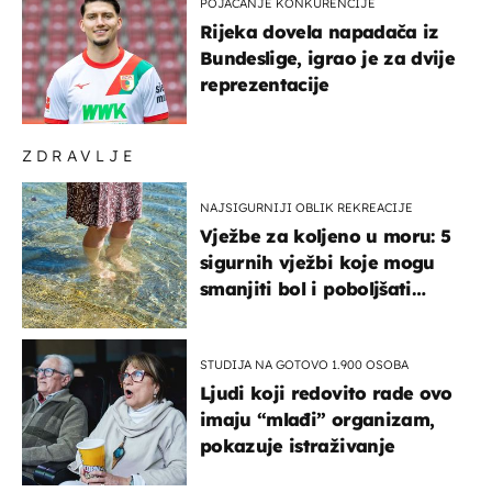
POJAČANJE KONKURENCIJE
Rijeka dovela napadača iz
Bundeslige, igrao je za dvije
reprezentacije
ZDRAVLJE
NAJSIGURNIJI OBLIK REKREACIJE
Vježbe za koljeno u moru: 5
sigurnih vježbi koje mogu
smanjiti bol i poboljšati
pokretljivost
STUDIJA NA GOTOVO 1.900 OSOBA
Ljudi koji redovito rade ovo
imaju “mlađi” organizam,
pokazuje istraživanje