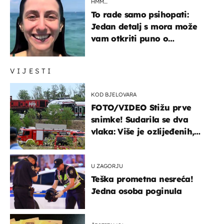
HMM…
To rade samo psihopati:
Jedan detalj s mora može
vam otkriti puno o
prijateljima
VIJESTI
KOD BJELOVARA
FOTO/VIDEO Stižu prve
snimke! Sudarila se dva
vlaka: Više je ozlijeđenih,
hitne službe na terenu
U ZAGORJU
Teška prometna nesreća!
Jedna osoba poginula