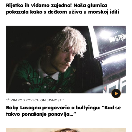
Rijetko ih viđamo zajedno! Naša glumica
pokazala kako s dečkom uživa u morskoj idili
"ŽIVIM POD POVEĆALOM JAVNOSTI"
Baby Lasagna progovorio o bullyingu: "Kad se
takvo ponašanje ponavlja..."