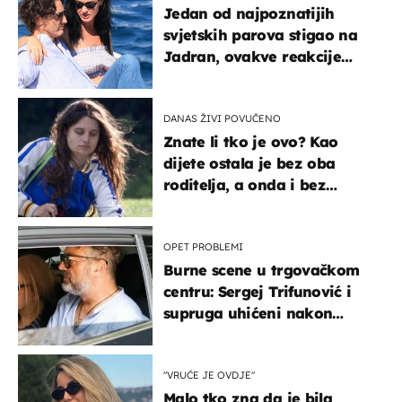
Jedan od najpoznatijih
svjetskih parova stigao na
Jadran, ovakve reakcije
vjerojatno nisu očekivali
DANAS ŽIVI POVUČENO
Znate li tko je ovo? Kao
dijete ostala je bez oba
roditelja, a onda i bez
milijuna koje je trebala
naslijediti
OPET PROBLEMI
Burne scene u trgovačkom
centru: Sergej Trifunović i
supruga uhićeni nakon
svađe!
"VRUĆE JE OVDJE"
Malo tko zna da je bila