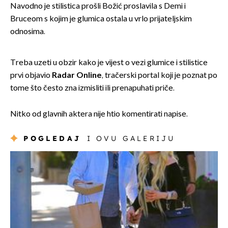
Navodno je stilistica prošli Božić proslavila s Demi i
Bruceom s kojim je glumica ostala u vrlo prijateljskim
odnosima.
Treba uzeti u obzir kako je vijest o vezi glumice i stilistice
prvi objavio
Radar Online
, tračerski portal koji je poznat po
tome što često zna izmisliti ili prenapuhati priče.
Nitko od glavnih aktera nije htio komentirati napise.
POGLEDAJ
I OVU GALERIJU