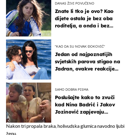
DANAS ŽIVI POVUČENO
Znate li tko je ovo? Kao
dijete ostala je bez oba
roditelja, a onda i bez
milijuna koje je trebala
naslijediti
"KAO DA SU NOVAK ĐOKOVIĆ"
Jedan od najpoznatijih
svjetskih parova stigao na
Jadran, ovakve reakcije
vjerojatno nisu očekivali
SAMO DOBRA PISMA
Poslušajte kako to zvuči
kad Nina Badrić i Jakov
Jozinović zapjevaju
Oliverov hit!
Nakon tri propala braka, holivudska glumica navodno ljubi
ženu.