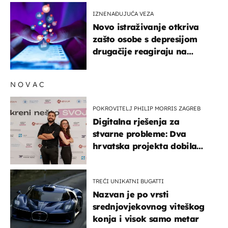
IZNENAĐUJUĆA VEZA
Novo istraživanje otkriva
zašto osobe s depresijom
drugačije reagiraju na
lajkove
NOVAC
POKROVITELJ PHILIP MORRIS ZAGREB
Digitalna rješenja za
stvarne probleme: Dva
hrvatska projekta dobila
potporu za razvoj
TREĆI UNIKATNI BUGATTI
Nazvan je po vrsti
srednjovjekovnog viteškog
konja i visok samo metar