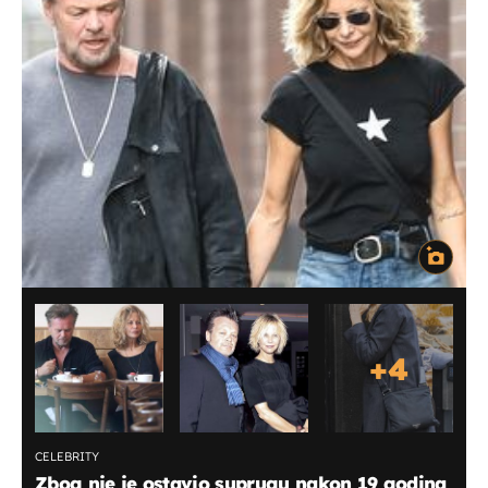
+
4
CELEBRITY
Zbog nje je ostavio suprugu nakon 19 godina