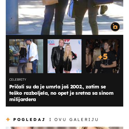
+
5
CELEBRITY
Pričali su da je umrla još 2002., zatim se
teško razboljela, no opet je sretna sa sinom
milijardera
POGLEDAJ
I OVU GALERIJU