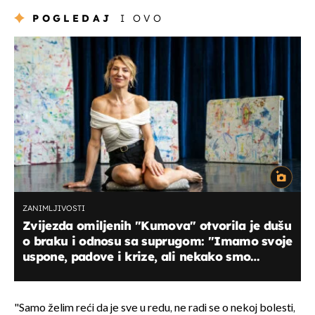
POGLEDAJ
I OVO
ZANIMLJIVOSTI
Zvijezda omiljenih "Kumova" otvorila je dušu
o braku i odnosu sa suprugom: ''Imamo svoje
uspone, padove i krize, ali nekako smo
povezani...''
"Samo želim reći da je sve u redu, ne radi se o nekoj bolesti,