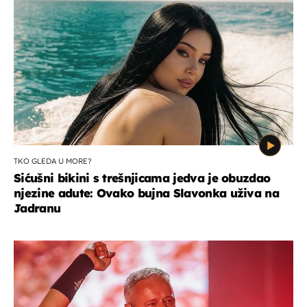
TKO GLEDA U MORE?
Sićušni bikini s trešnjicama jedva je obuzdao
njezine adute: Ovako bujna Slavonka uživa na
Jadranu