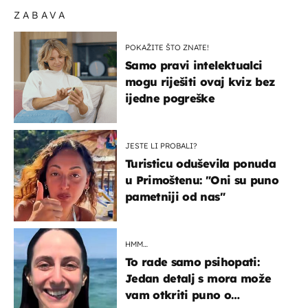
ZABAVA
POKAŽITE ŠTO ZNATE!
Samo pravi intelektualci
mogu riješiti ovaj kviz bez
ijedne pogreške
JESTE LI PROBALI?
Turisticu oduševila ponuda
u Primoštenu: "Oni su puno
pametniji od nas"
HMM…
To rade samo psihopati:
Jedan detalj s mora može
vam otkriti puno o