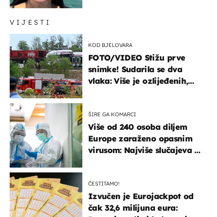
prijateljima
VIJESTI
KOD BJELOVARA
FOTO/VIDEO Stižu prve
snimke! Sudarila se dva
vlaka: Više je ozlijeđenih,
hitne službe na terenu
ŠIRE GA KOMARCI
Više od 240 osoba diljem
Europe zaraženo opasnim
virusom: Najviše slučajeva u
našem susjedstvu
ČESTITAMO!
Izvučen je Eurojackpot od
čak 32,6 milijuna eura: