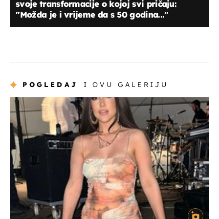
svoje transformacije o kojoj svi pričaju:
''Možda je i vrijeme da s 50 godina...''
POGLEDAJ
I OVU GALERIJU