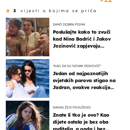
3
vijesti o kojima se priča
SAMO DOBRA PISMA
Poslušajte kako to zvuči
kad Nina Badrić i Jakov
Jozinović zapjevaju
Oliverov hit!
"KAO DA SU NOVAK ĐOKOVIĆ"
Jedan od najpoznatijih
svjetskih parova stigao na
Jadran, ovakve reakcije
vjerojatno nisu očekivali
DANAS ŽIVI POVUČENO
Znate li tko je ovo? Kao
dijete ostala je bez oba
roditelja, a onda i bez