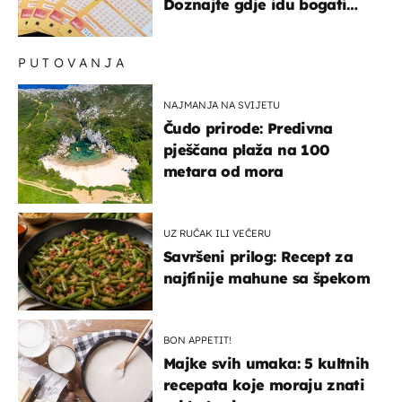
Doznajte gdje idu bogati
dobitci u Hrvatskoj
PUTOVANJA
NAJMANJA NA SVIJETU
Čudo prirode: Predivna
pješčana plaža na 100
metara od mora
UZ RUČAK ILI VEČERU
Savršeni prilog: Recept za
najfinije mahune sa špekom
BON APPETIT!
Majke svih umaka: 5 kultnih
recepata koje moraju znati