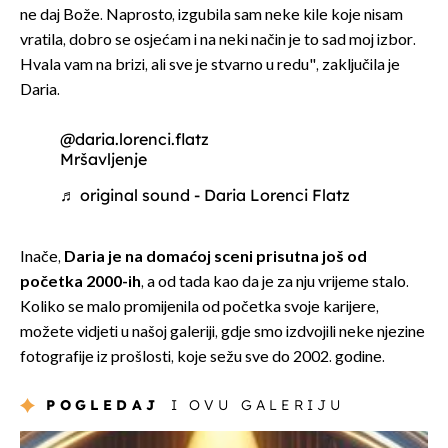
ne daj Bože. Naprosto, izgubila sam neke kile koje nisam
vratila, dobro se osjećam i na neki način je to sad moj izbor.
Hvala vam na brizi, ali sve je stvarno u redu", zaključila je
Daria.
@daria.lorenci.flatz
Mršavljenje
♬ original sound - Daria Lorenci Flatz
Inače,
Daria je na domaćoj sceni prisutna još od
početka 2000-ih
, a od tada kao da je za nju vrijeme stalo.
Koliko se malo promijenila od početka svoje karijere,
možete vidjeti u našoj galeriji, gdje smo izdvojili neke njezine
fotografije iz prošlosti, koje sežu sve do 2002. godine.
POGLEDAJ
I OVU GALERIJU