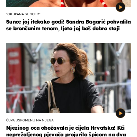
"OKUPANA SUNCEM"
Sunce joj itekako godi! Sandra Bagarić pohvalila
se brončanim tenom, ljeto joj baš dobro stoji
ČUVA USPOMENU NA NJEGA
Njezinog oca obožavala je cijela Hrvatska! Kći
neprežaljenog pjevača projurila špicom na dva