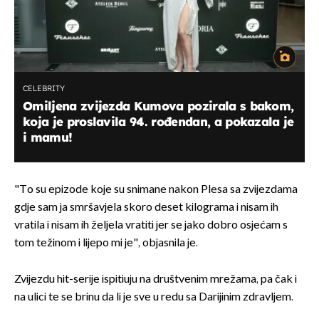
CELEBRITY
Omiljena zvijezda Kumova pozirala s bakom,
koja je proslavila 94. rođendan, a pokazala je
i mamu!
"To su epizode koje su snimane nakon Plesa sa zvijezdama
gdje sam ja smršavjela skoro deset kilograma i nisam ih
vratila i nisam ih željela vratiti jer se jako dobro osjećam s
tom težinom i lijepo mi je", objasnila je.
Zvijezdu hit-serije ispitiuju na društvenim mrežama, pa čak i
na ulici te se brinu da li je sve u redu sa Darijinim zdravljem.