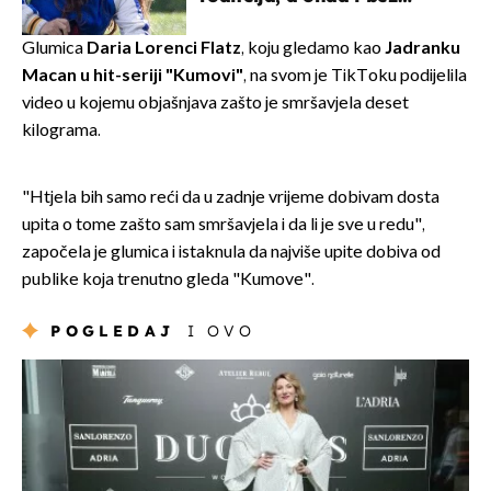
milijuna koje je trebala
naslijediti
Glumica
Daria Lorenci Flatz
, koju gledamo kao
Jadranku
Macan u hit-seriji "Kumovi"
, na svom je TikToku podijelila
video u kojemu objašnjava zašto je smršavjela deset
kilograma.
"Htjela bih samo reći da u zadnje vrijeme dobivam dosta
upita o tome zašto sam smršavjela i da li je sve u redu",
započela je glumica i istaknula da najviše upite dobiva od
publike koja trenutno gleda "Kumove".
POGLEDAJ
I OVO