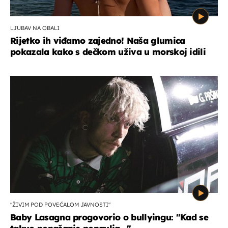
LJUBAV NA OBALI
Rijetko ih viđamo zajedno! Naša glumica
pokazala kako s dečkom uživa u morskoj idili
"ŽIVIM POD POVEĆALOM JAVNOSTI"
Baby Lasagna progovorio o bullyingu: "Kad se