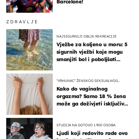
Barcelone!
ZDRAVLJE
NAJSIGURNIJI OBLIK REKREACIJE
Vježbe za koljeno u moru: 5
sigurnih vježbi koje mogu
smanjiti bol i poboljšati
pokretljivost
"VRHUNAC" ŽENSKOG SEKSUALNOG
ISKUSTVA
Kako do vaginalnog
orgazma? Samo 18 % žena
može ga doživjeti isključivo
na ovaj način
STUDIJA NA GOTOVO 1.900 OSOBA
Ljudi koji redovito rade ovo