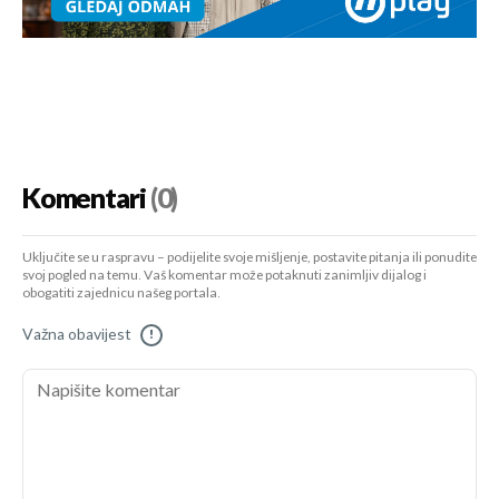
Komentari
(0)
Uključite se u raspravu – podijelite svoje mišljenje, postavite pitanja ili ponudite
svoj pogled na temu. Vaš komentar može potaknuti zanimljiv dijalog i
obogatiti zajednicu našeg portala.
Važna obavijest
!