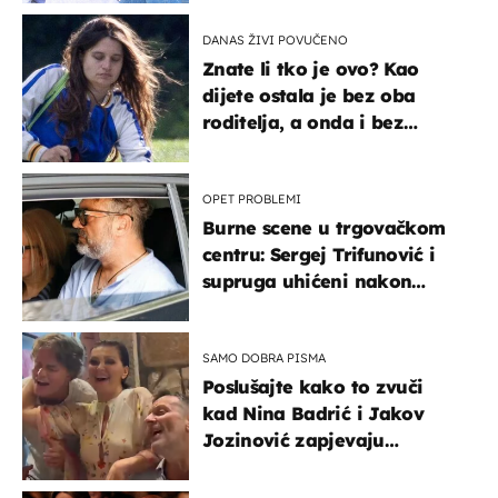
DANAS ŽIVI POVUČENO
Znate li tko je ovo? Kao
dijete ostala je bez oba
roditelja, a onda i bez
milijuna koje je trebala
naslijediti
OPET PROBLEMI
Burne scene u trgovačkom
centru: Sergej Trifunović i
supruga uhićeni nakon
svađe!
SAMO DOBRA PISMA
Poslušajte kako to zvuči
kad Nina Badrić i Jakov
Jozinović zapjevaju
Oliverov hit!