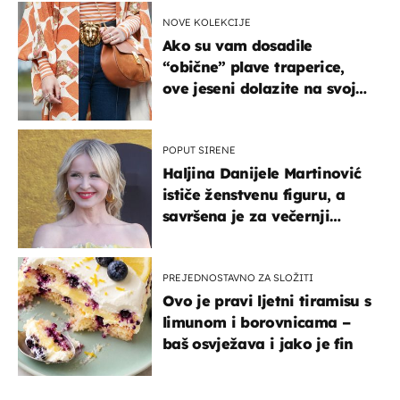
NOVE KOLEKCIJE
Ako su vam dosadile
“obične” plave traperice,
ove jeseni dolazite na svoje
- izdvajamo 15 hit modela
POPUT SIRENE
Haljina Danijele Martinović
ističe ženstvenu figuru, a
savršena je za večernji
izlazak na moru
PREJEDNOSTAVNO ZA SLOŽITI
Ovo je pravi ljetni tiramisu s
limunom i borovnicama –
baš osvježava i jako je fin