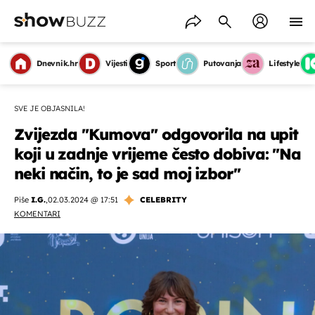
Dnevnik.hr
Vijesti
Sport
Putovanja
Lifestyle
SVE JE OBJASNILA!
Zvijezda ''Kumova'' odgovorila na upit
koji u zadnje vrijeme često dobiva: ''Na
neki način, to je sad moj izbor''
Piše
I.G.
,
02.03.2024 @ 17:51
CELEBRITY
KOMENTARI
OMOGUĆI OBAVIJESTI