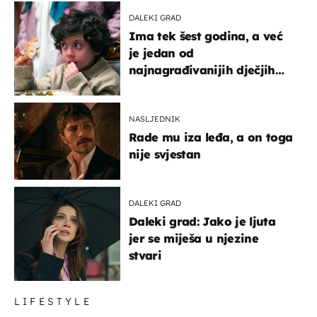
DALEKI GRAD
Ima tek šest godina, a već
je jedan od
najnagrađivanijih dječjih
glumaca
NASLJEDNIK
Rade mu iza leđa, a on toga
nije svjestan
DALEKI GRAD
Daleki grad: Jako je ljuta
jer se miješa u njezine
stvari
LIFESTYLE