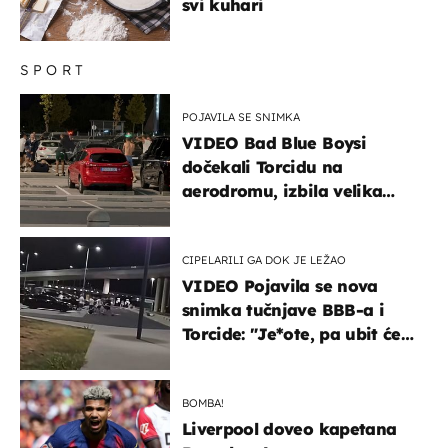
svi kuhari
SPORT
POJAVILA SE SNIMKA
VIDEO Bad Blue Boysi
dočekali Torcidu na
aerodromu, izbila velika
masovna tučnjava
CIPELARILI GA DOK JE LEŽAO
VIDEO Pojavila se nova
snimka tučnjave BBB-a i
Torcide: "Je*ote, pa ubit će
ga!"
BOMBA!
Liverpool doveo kapetana