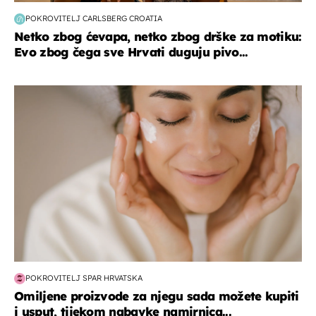
POKROVITELJ CARLSBERG CROATIA
Netko zbog ćevapa, netko zbog drške za motiku:
Evo zbog čega sve Hrvati duguju pivo...
moda & ljepota
POKROVITELJ SPAR HRVATSKA
Omiljene proizvode za njegu sada možete kupiti
i usput, tijekom nabavke namirnica...