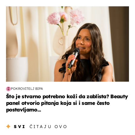
moda & ljepota
POKROVITELJ BIPA
Što je stvarno potrebno koži da zablista? Beauty
panel otvorio pitanja koja si i same često
postavljamo...
SVI
ČITAJU OVO