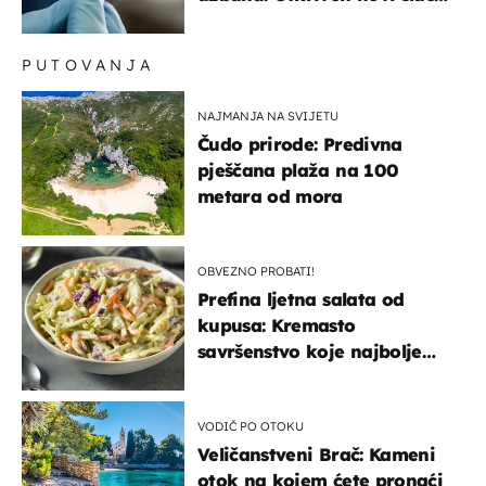
u Europi
PUTOVANJA
NAJMANJA NA SVIJETU
Čudo prirode: Predivna
pješčana plaža na 100
metara od mora
OBVEZNO PROBATI!
Prefina ljetna salata od
kupusa: Kremasto
savršenstvo koje najbolje
paše uz pečeno meso
VODIČ PO OTOKU
Veličanstveni Brač: Kameni
otok na kojem ćete pronaći