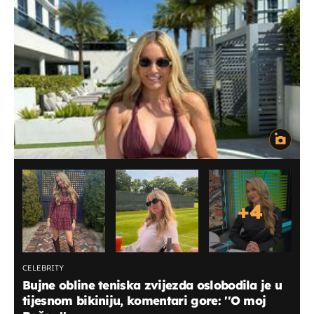
+
4
CELEBRITY
Bujne obline teniska zvijezda oslobodila je u
tijesnom bikiniju, komentari gore: ''O moj