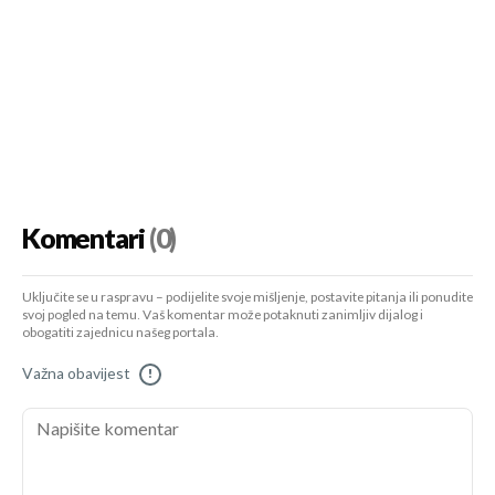
Komentari
(0)
Uključite se u raspravu – podijelite svoje mišljenje, postavite pitanja ili ponudite
svoj pogled na temu. Vaš komentar može potaknuti zanimljiv dijalog i
obogatiti zajednicu našeg portala.
Važna obavijest
!