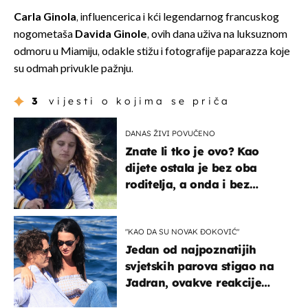
Carla Ginola
, influencerica i kći legendarnog francuskog
nogometaša
Davida Ginole
, ovih dana uživa na luksuznom
odmoru u Miamiju, odakle stižu i fotografije paparazza koje
su odmah privukle pažnju.
3
vijesti o kojima se priča
DANAS ŽIVI POVUČENO
Znate li tko je ovo? Kao
dijete ostala je bez oba
roditelja, a onda i bez
milijuna koje je trebala
naslijediti
"KAO DA SU NOVAK ĐOKOVIĆ"
Jedan od najpoznatijih
svjetskih parova stigao na
Jadran, ovakve reakcije
vjerojatno nisu očekivali