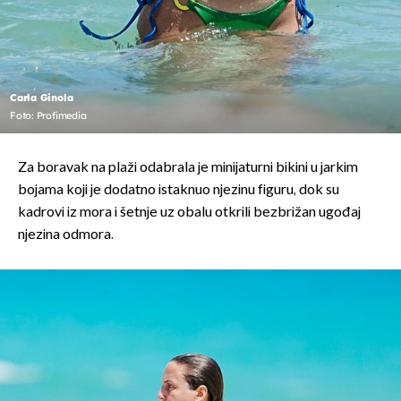
Carla Ginola
Foto: Profimedia
Za boravak na plaži odabrala je minijaturni bikini u jarkim
bojama koji je dodatno istaknuo njezinu figuru, dok su
kadrovi iz mora i šetnje uz obalu otkrili bezbrižan ugođaj
njezina odmora.