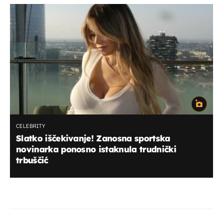
CELEBRITY
Slatko iščekivanje! Zanosna sportska
novinarka ponosno istaknula trudnički
trbuščić