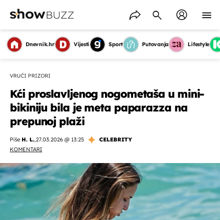
Dnevnik.hr
Vijesti
Sport
Putovanja
Lifestyle
VRUĆI PRIZORI
Kći proslavljenog nogometaša u mini-
bikiniju bila je meta paparazza na
prepunoj plaži
Piše
H. L.
,
27.03.2026 @ 13:25
CELEBRITY
KOMENTARI
OMOGUĆI OBAVIJESTI