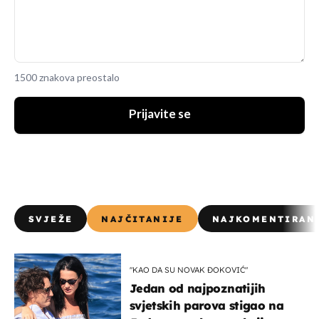
1500 znakova preostalo
Prijavite se
SVJEŽE
NAJČITANIJE
NAJKOMENTIRAN
"KAO DA SU NOVAK ĐOKOVIĆ"
Jedan od najpoznatijih
svjetskih parova stigao na