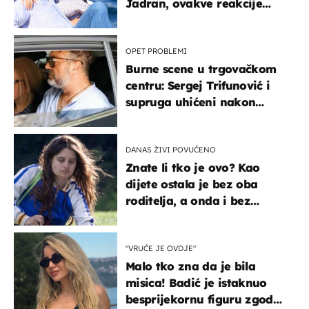
Jadran, ovakve reakcije
vjerojatno nisu očekivali
OPET PROBLEMI
Burne scene u trgovačkom
centru: Sergej Trifunović i
supruga uhićeni nakon
svađe!
DANAS ŽIVI POVUČENO
Znate li tko je ovo? Kao
dijete ostala je bez oba
roditelja, a onda i bez
milijuna koje je trebala
naslijediti
"VRUĆE JE OVDJE"
Malo tko zna da je bila
misica! Badić je istaknuo
besprijekornu figuru zgodne