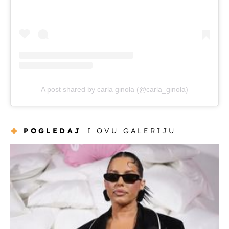
A post shared by carla ginola (@carla_ginola)
POGLEDAJ
I OVU GALERIJU