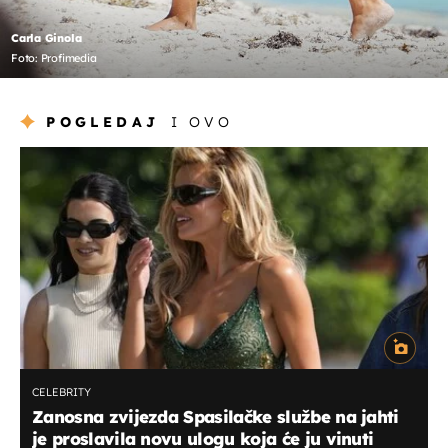
Carla Ginola
Foto: Profimedia
POGLEDAJ
I OVO
CELEBRITY
Zanosna zvijezda Spasilačke službe na jahti
je proslavila novu ulogu koja će ju vinuti