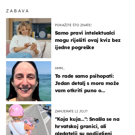
ZABAVA
POKAŽITE ŠTO ZNATE!
Samo pravi intelektualci
mogu riješiti ovaj kviz bez
ijedne pogreške
HMM…
To rade samo psihopati:
Jedan detalj s mora može
vam otkriti puno o
prijateljima
ZAMJERATE LI JOJ?
"Koja kuja…": Snašla se na
hrvatskoj granici, ali
gledatelji su podijeljeni