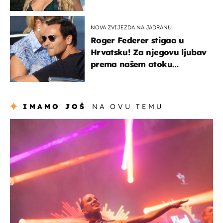
voditeljice
NOVA ZVIJEZDA NA JADRANU
Roger Federer stigao u
Hrvatsku! Za njegovu ljubav
prema našem otoku
zaslužan je jedan poznati
Hrvat
IMAMO JOŠ
NA OVU TEMU
kultura & zabava