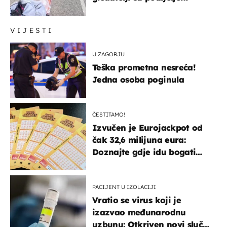
VIJESTI
U ZAGORJU
Teška prometna nesreća!
Jedna osoba poginula
ČESTITAMO!
Izvučen je Eurojackpot od
čak 32,6 milijuna eura:
Doznajte gdje idu bogati
dobitci u Hrvatskoj
PACIJENT U IZOLACIJI
Vratio se virus koji je
izazvao međunarodnu
uzbunu: Otkriven novi slučaj