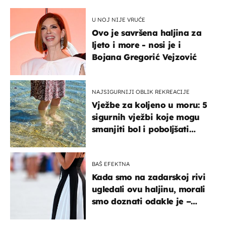
U NOJ NIJE VRUĆE
Ovo je savršena haljina za
ljeto i more - nosi je i
Bojana Gregorić Vejzović
NAJSIGURNIJI OBLIK REKREACIJE
Vježbe za koljeno u moru: 5
sigurnih vježbi koje mogu
smanjiti bol i poboljšati
pokretljivost
BAŠ EFEKTNA
Kada smo na zadarskoj rivi
ugledali ovu haljinu, morali
smo doznati odakle je –
košta samo 18 eura