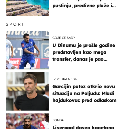
pustinju, predivne plaže i
uzbudljivu hranu
SPORT
GDJE ĆE SAD?
U Dinamu je prošle godine
predstavljen kao mega
transfer, danas je pao
najniže u karijeri
IZ VEDRA NEBA
Garcijin potez otkrio novu
situaciju na Poljudu: Mladi
hajdukovac pred odlaskom
BOMBA!
Liverpool doveo kapetana