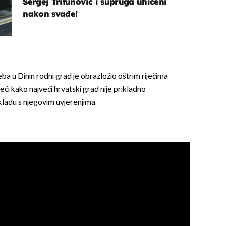
Sergej Trifunović i supruga uhićeni
nakon svađe!
ba u Dinin rodni grad je obrazložio oštrim riječima
ći kako najveći hrvatski grad nije prikladno
kladu s njegovim uvjerenjima.