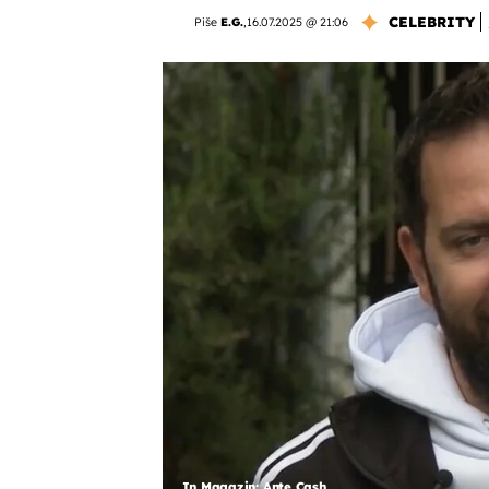
CELEBRITY
Piše
E.G.
,
16.07.2025 @ 21:06
In Magazin: Ante Cash