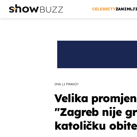
CELEBRITY
ZANIMLJ
IMA LI PRAVO?
Velika promjen
"Zagreb nije g
katoličku obite