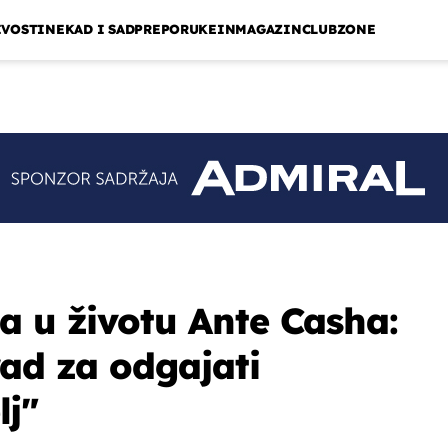
IVOSTI
NEKAD I SAD
PREPORUKE
INMAGAZIN
CLUBZONE
a u životu Ante Casha:
rad za odgajati
lj"