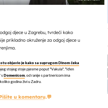
e odgoj djece u Zagrebu, tvrdeći kako
ije prikladno okruženje za odgoj djece u
renjima.
stu objavio je kako sa suprugom Dinom čeka
ojeg stojeg stoje pjesme poput "Vakula", "Iđen
" s
Domenicom
, od ranije s partnericom ima
ekoliko godina živi u Zadru.
Pišite u komentaru.