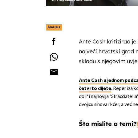
PODIJELI
Ante Cash kritizirao j
najveći hrvatski grad n
skladu s njegovim uvje
Ante Cash u jednom podca
četvrto dijete
. Reper iza k
doli" i najnovija "Stracciatella
dvojicu sinova i kćer, a već n
Što mislite o temi?