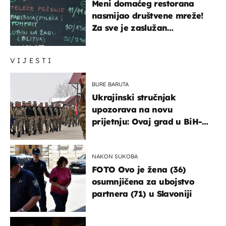
Meni domaćeg restorana
nasmijao društvene mreže!
Za sve je zaslužan
urnebesan naziv jela
VIJESTI
BURE BARUTA
Ukrajinski stručnjak
upozorava na novu
prijetnju: Ovaj grad u BiH-u
bi mogao biti žarište
NAKON SUKOBA
FOTO Ovo je žena (36)
osumnjičena za ubojstvo
partnera (71) u Slavoniji