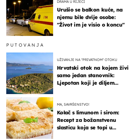
DRAMA U RIJECI
Urušio se balkon kuće, na
njemu bile dvije osobe:
"Život im je visio o koncu"
PUTOVANJA
UŽIVANJE NA "PRIVATNOM" OTOKU
Hrvatski otok na kojem živi
samo jedan stanovnik:
Ljepotan koji je diljem
svijeta poznat po svojem
"bijelom zlatu"
MA, SAVRŠENSTVO!
Kolač s limunom i sirom:
Recept za božanstvenu
slasticu koja se topi u
ustima