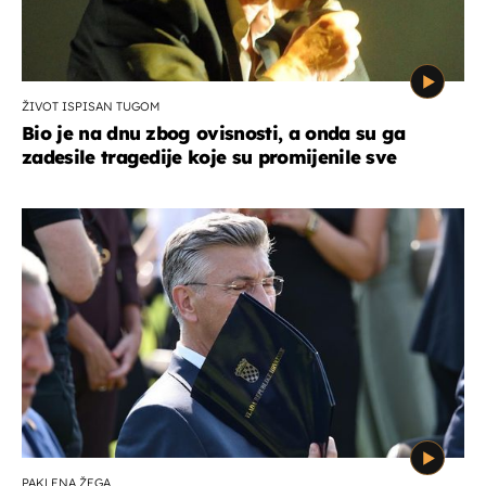
ŽIVOT ISPISAN TUGOM
Bio je na dnu zbog ovisnosti, a onda su ga
zadesile tragedije koje su promijenile sve
PAKLENA ŽEGA