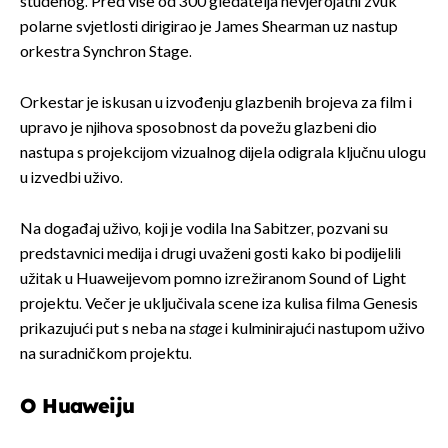
studenog. Pred više od 300 gledatelja nevjerojatni zvuk
polarne svjetlosti dirigirao je James Shearman uz nastup
orkestra Synchron Stage.
Orkestar je iskusan u izvođenju glazbenih brojeva za film i
upravo je njihova sposobnost da povežu glazbeni dio
nastupa s projekcijom vizualnog dijela odigrala ključnu ulogu
u izvedbi uživo.
Na događaj uživo, koji je vodila Ina Sabitzer, pozvani su
predstavnici medija i drugi uvaženi gosti kako bi podijelili
užitak u Huaweijevom pomno izrežiranom Sound of Light
projektu. Večer je uključivala scene iza kulisa filma Genesis
prikazujući put s neba na
stage
i kulminirajući nastupom uživo
na suradničkom projektu.
O Huaweiju