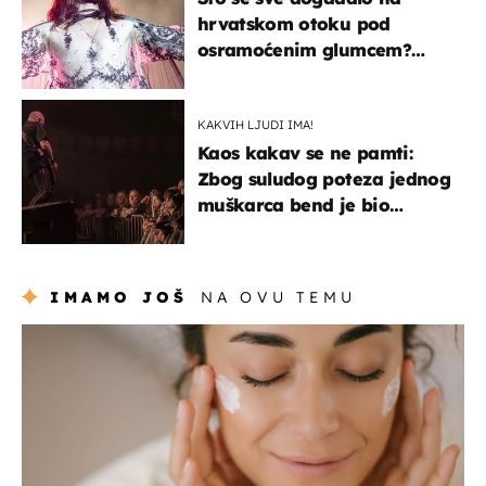
hrvatskom otoku pod
osramoćenim glumcem?
Bizarni prizori i danas
izazivaju nevjericu
KAKVIH LJUDI IMA!
Kaos kakav se ne pamti:
Zbog suludog poteza jednog
muškarca bend je bio
prisiljen prekinuti nastup
IMAMO JOŠ
NA OVU TEMU
moda & ljepota