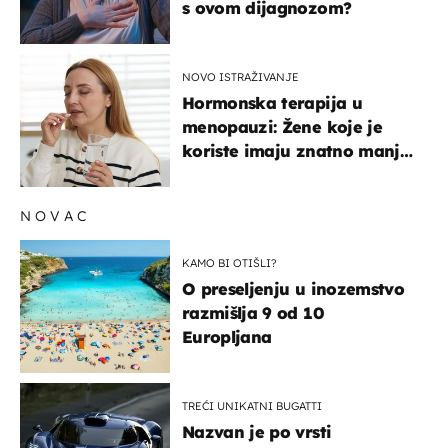
s ovom dijagnozom?
NOVO ISTRAŽIVANJE
Hormonska terapija u
menopauzi: Žene koje je
koriste imaju znatno manji
rizik od ovoga
NOVAC
KAMO BI OTIŠLI?
O preseljenju u inozemstvo
razmišlja 9 od 10
Europljana
TREĆI UNIKATNI BUGATTI
Nazvan je po vrsti