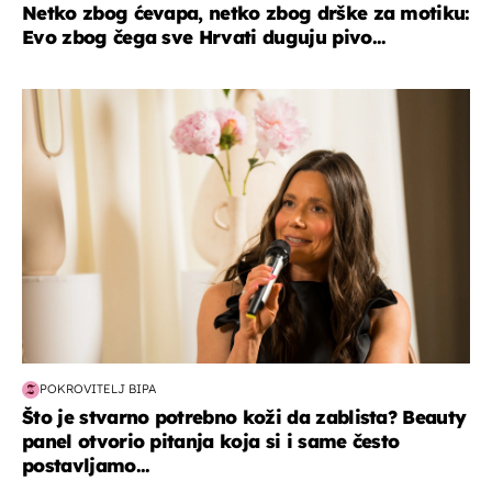
Netko zbog ćevapa, netko zbog drške za motiku:
Evo zbog čega sve Hrvati duguju pivo...
moda & ljepota
POKROVITELJ BIPA
Što je stvarno potrebno koži da zablista? Beauty
panel otvorio pitanja koja si i same često
postavljamo...