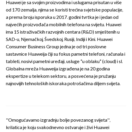
Huawei je sa svojim proizvodima i uslugama prisutan u više
od 170 zemalja, njima se koristi trećina svjetske populacije,
a prema broju isporuka u 2017. godini tvrtka je i jedan od
najvećih proizvođača mobilnih telefona na svijetu. Huawei
ima 15 istraživačkih razvojnih centara (R&D) smještenih u
SAD-u, Njemačkoj, Švedskoj, Rusiji, Indiji i Kini. Huawei
Consumer Business Group jedna je od tri poslovne
sastavnice Huaweija čiji su fokus pametni telefoni, računala i
tableti, nosivi pametni uređaji, usluge ”u oblaku” (cloud) i sl.
Globalna mreža Huaweija izgrađena je na 20 godina
ekspertize u telekom sektoru, a posvećena je pružanju
najnovijih tehnoloških iskoraka potrošačima diljem svijeta.
''Omogućavamo izgradnju bolje povezanog svijeta'',
krilatica je koju svakodnevno ostvaruje i živi Huawei