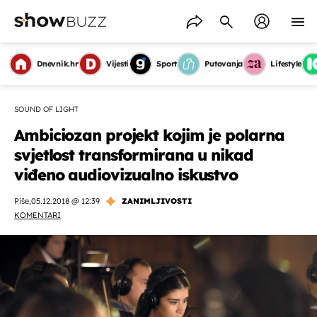
Dnevnik.hr
Vijesti
Sport
Putovanja
Lifestyle
SOUND OF LIGHT
Ambiciozan projekt kojim je polarna
svjetlost transformirana u nikad
viđeno audiovizualno iskustvo
Piše
,
05.12.2018 @ 12:39
ZANIMLJIVOSTI
KOMENTARI
OMOGUĆI OBAVIJESTI