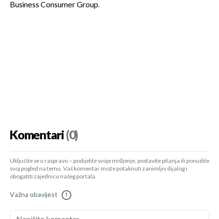
Business Consumer Group.
Komentari
(0)
Uključite se u raspravu – podijelite svoje mišljenje, postavite pitanja ili ponudite
svoj pogled na temu. Vaš komentar može potaknuti zanimljiv dijalog i
obogatiti zajednicu našeg portala.
Važna obavijest
!