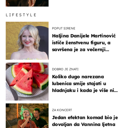
LIFESTYLE
POPUT SIRENE
Haljina Danijele Martinović
ističe ženstvenu figuru, a
savršena je za večernji
izlazak na moru
DOBRO JE ZNATI
Koliko dugo narezana
lubenica smije stajati u
hladnjaku i kada je više nije
sigurno jesti?
ZA KONCERT
Jedan efektan komad bio je
dovoljan da Vannina ljetna