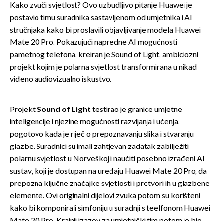
Kako zvuči svjetlost? Ovo uzbudljivo pitanje Huawei je
postavio timu suradnika sastavljenom od umjetnika i AI
stručnjaka kako bi proslavili objavljivanje modela Huawei
Mate 20 Pro. Pokazujući napredne AI mogućnosti
pametnog telefona, kreiran je Sound of Light, ambiciozni
projekt kojim je polarna svjetlost transformirana u nikad
viđeno audiovizualno iskustvo.
Projekt
Sound of Light
testirao je granice umjetne
inteligencije i njezine mogućnosti razvijanja i učenja,
pogotovo kada je riječ o prepoznavanju slika i stvaranju
glazbe. Suradnici su imali zahtjevan zadatak zabilježiti
polarnu svjetlost u Norveškoj i naučiti posebno izrađeni AI
sustav, koji je dostupan na uređaju Huawei Mate 20 Pro, da
prepozna ključne značajke svjetlosti i pretvori ih u glazbene
elemente. Ovi originalni dijelovi zvuka potom su korišteni
kako bi komponirali simfoniju u suradnji s teelfonom Huawei
Mate 20 Pro. Krajnji izazov za umjetnički tim potom je bio