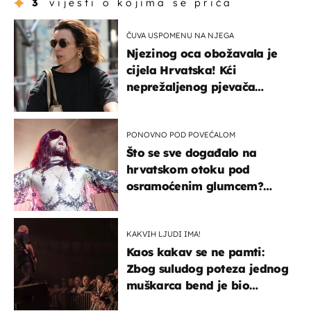
3
vijesti o kojima se priča
ČUVA USPOMENU NA NJEGA
Njezinog oca obožavala je
cijela Hrvatska! Kći
neprežaljenog pjevača
projurila špicom na dva
kotača
PONOVNO POD POVEĆALOM
Što se sve događalo na
hrvatskom otoku pod
osramoćenim glumcem?
Bizarni prizori i danas
izazivaju nevjericu
KAKVIH LJUDI IMA!
Kaos kakav se ne pamti:
Zbog suludog poteza jednog
muškarca bend je bio
prisiljen prekinuti nastup