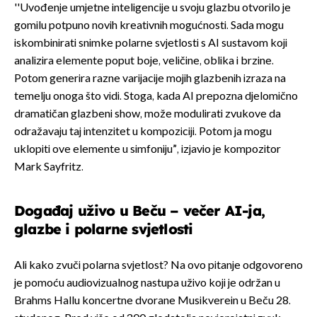
''Uvođenje umjetne inteligencije u svoju glazbu otvorilo je
gomilu potpuno novih kreativnih mogućnosti. Sada mogu
iskombinirati snimke polarne svjetlosti s AI sustavom koji
analizira elemente poput boje, veličine, oblika i brzine.
Potom generira razne varijacije mojih glazbenih izraza na
temelju onoga što vidi. Stoga, kada AI prepozna djelomično
dramatičan glazbeni show, može modulirati zvukove da
odražavaju taj intenzitet u kompoziciji. Potom ja mogu
uklopiti ove elemente u simfoniju”, izjavio je kompozitor
Mark Sayfritz.
Događaj uživo u Beču – večer AI-ja,
glazbe i polarne svjetlosti
Ali kako zvuči polarna svjetlost? Na ovo pitanje odgovoreno
je pomoću audiovizualnog nastupa uživo koji je održan u
Brahms Hallu koncertne dvorane Musikverein u Beču 28.