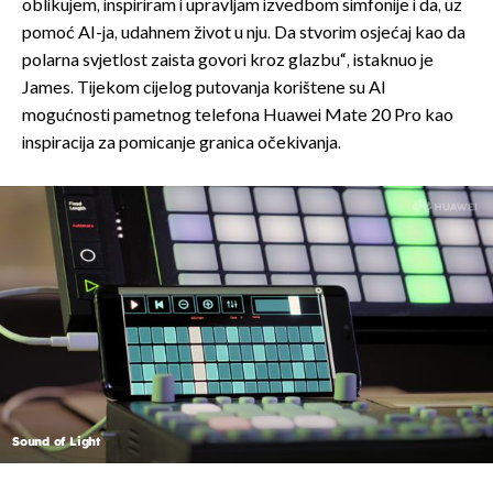
oblikujem, inspiriram i upravljam izvedbom simfonije i da, uz
pomoć AI-ja, udahnem život u nju. Da stvorim osjećaj kao da
polarna svjetlost zaista govori kroz glazbu“, istaknuo je
James. Tijekom cijelog putovanja korištene su AI
mogućnosti pametnog telefona Huawei Mate 20 Pro kao
inspiracija za pomicanje granica očekivanja.
Sound of Light