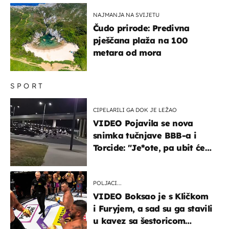
NAJMANJA NA SVIJETU
Čudo prirode: Predivna
pješčana plaža na 100
metara od mora
SPORT
CIPELARILI GA DOK JE LEŽAO
VIDEO Pojavila se nova
snimka tučnjave BBB-a i
Torcide: "Je*ote, pa ubit će
ga!"
POLJACI...
VIDEO Boksao je s Kličkom
i Furyjem, a sad su ga stavili
u kavez sa šestoricom