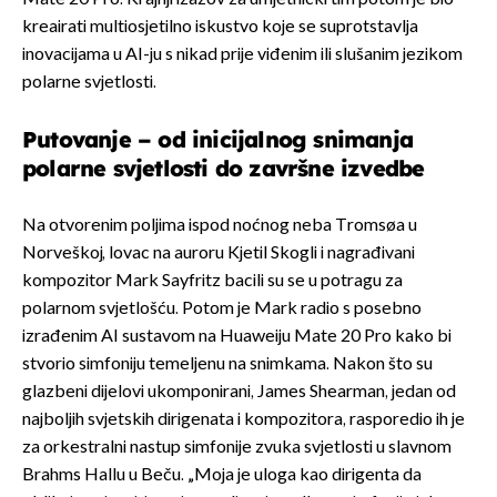
kreairati multiosjetilno iskustvo koje se suprotstavlja
inovacijama u AI-ju s nikad prije viđenim ili slušanim jezikom
polarne svjetlosti.
Putovanje – od inicijalnog snimanja
polarne svjetlosti do završne izvedbe
Na otvorenim poljima ispod noćnog neba Tromsøa u
Norveškoj, lovac na auroru Kjetil Skogli i nagrađivani
kompozitor Mark Sayfritz bacili su se u potragu za
polarnom svjetlošću. Potom je Mark radio s posebno
izrađenim AI sustavom na Huaweiju Mate 20 Pro kako bi
stvorio simfoniju temeljenu na snimkama. Nakon što su
glazbeni dijelovi ukomponirani, James Shearman, jedan od
najboljih svjetskih dirigenata i kompozitora, rasporedio ih je
za orkestralni nastup simfonije zvuka svjetlosti u slavnom
Brahms Hallu u Beču. „Moja je uloga kao dirigenta da