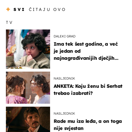
SVI
ČITAJU OVO
TV
DALEKI GRAD
Ima tek šest godina, a već
je jedan od
najnagrađivanijih dječjih
glumaca
NASLJEDNIK
ANKETA: Koju ženu bi Serhat
trebao izabrati?
NASLJEDNIK
Rade mu iza leđa, a on toga
nije svjestan