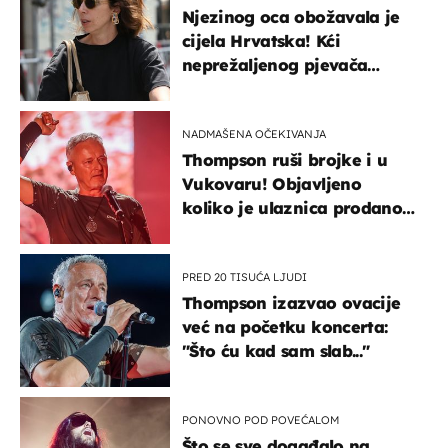
Njezinog oca obožavala je
cijela Hrvatska! Kći
neprežaljenog pjevača
projurila špicom na dva
kotača
NADMAŠENA OČEKIVANJA
Thompson ruši brojke i u
Vukovaru! Objavljeno
koliko je ulaznica prodano
u kratkom vremenu
PRED 20 TISUĆA LJUDI
Thompson izazvao ovacije
već na početku koncerta:
"Što ću kad sam slab..."
PONOVNO POD POVEĆALOM
Što se sve događalo na