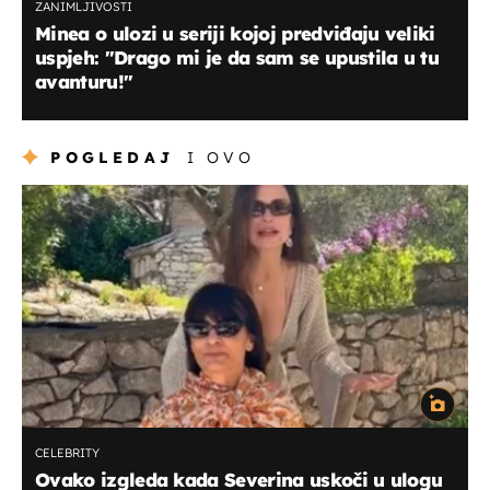
ZANIMLJIVOSTI
Minea o ulozi u seriji kojoj predviđaju veliki
uspjeh: "Drago mi je da sam se upustila u tu
avanturu!"
POGLEDAJ
I OVO
CELEBRITY
Ovako izgleda kada Severina uskoči u ulogu