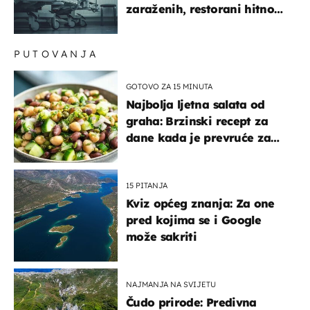
zaraženih, restorani hitno
povukli proizvod
PUTOVANJA
GOTOVO ZA 15 MINUTA
Najbolja ljetna salata od
graha: Brzinski recept za
dane kada je prevruće za
kuhanje
15 PITANJA
Kviz općeg znanja: Za one
pred kojima se i Google
može sakriti
NAJMANJA NA SVIJETU
Čudo prirode: Predivna