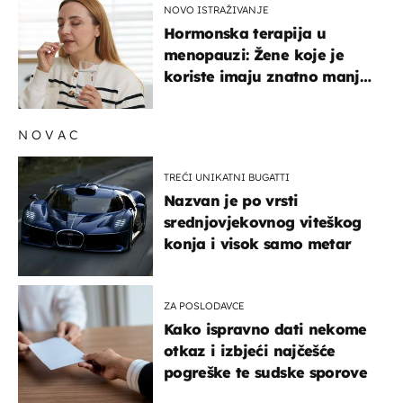
NOVO ISTRAŽIVANJE
Hormonska terapija u
menopauzi: Žene koje je
koriste imaju znatno manji
rizik od ovoga
NOVAC
TREĆI UNIKATNI BUGATTI
Nazvan je po vrsti
srednjovjekovnog viteškog
konja i visok samo metar
ZA POSLODAVCE
Kako ispravno dati nekome
otkaz i izbjeći najčešće
pogreške te sudske sporove