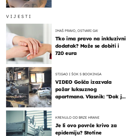
vam se ovo sigurnim?
VIJESTI
IMAŠ PRAVO, OSTVARI GA!
Tko ima pravo na inkluzivni
dodatak? Može se dobiti i
720 eura
STIGAO I ŠOK S BOOKINGA
VIDEO Gošća izazvala
požar luksuznog
apartmana. Vlasnik: "Dok je
gorjelo, smijali su se, pili i
pokazivali mi srednji prst"
KRENULO OD BRZE HRANE
Je li ovo povrće krivo za
epidemiju? Stotine