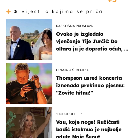
3
vijesti o kojima se priča
RASKOŠNA PROSLAVA
Ovako je izgledalo
vjenčanje Tije Jurčić: Do
oltara ju je dopratio očuh, a
slavilo se uz Olivera i Rozgu
DRAMA U ŠIBENIKU
Thompson usred koncerta
iznenada prekinuo pjesmu:
"Zovite hitnu!"
"UUUUUUFFFF"
Vau, koje noge! Ružičasti
badić istaknuo je najbolje
adute Maje Šuput