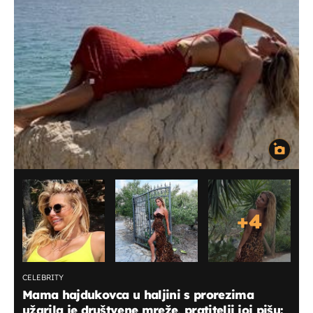
+
4
CELEBRITY
Mama hajdukovca u haljini s prorezima
užarila je društvene mreže, pratitelji joj pišu: