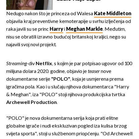
Nedugo nakon što je princeza od Walesa
Kate Middleton
objavila kraj preventivne kemoterapije u svrhu izlječenja od
raka javili su se princ
Harry
i
Meghan Markle
. Međutim,
nisu se obratili izravno budućoj britanskoj kraljici, nego su
najavili svoj novi projekt.
Streaming
-div
Netflix
, s kojim je par potpisao ugovor od 100
milijuna dolara 2020. godine, objavio je
teaser
nove
dokumentarne serije
"POLO"
, koja je usmjerena prema
igračima pola. Kao i u slučaju njihova dokumentarca "Harry
& Meghan", iza "POLO" stoji njihova produkcijska tvrtka
Archewell Production
.
"POLO" je nova dokumentarna serija koja prati elitne
globalne igrače i nudi ekskluzivan pogled iza kulisa brzog
svijeta sporta", stoji u službenom priopćenju. "Od Archewell