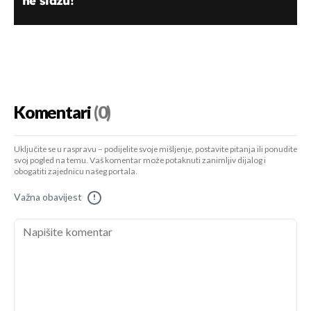
ne slažu!
Komentari
(0)
Uključite se u raspravu – podijelite svoje mišljenje, postavite pitanja ili ponudite
svoj pogled na temu. Vaš komentar može potaknuti zanimljiv dijalog i
obogatiti zajednicu našeg portala.
Važna obavijest
!