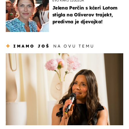
EVO KAKO IZGLEDA
Jelena Perčin s kćeri Lotom
stigla na Oliverov trajekt,
predivna je djevojka!
IMAMO JOŠ
NA OVU TEMU
moda & ljepota