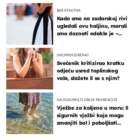
BAŠ EFEKTNA
Kada smo na zadarskoj rivi
ugledali ovu haljinu, morali
smo doznati odakle je –
košta samo 18 eura
(NE)PRIMJERENA?
Svećenik kritizirao kratku
odjeću usred toplinskog
vala, slažete li se s njim?
NAJSIGURNIJI OBLIK REKREACIJE
Vježbe za koljeno u moru: 5
sigurnih vježbi koje mogu
smanjiti bol i poboljšati
pokretljivost