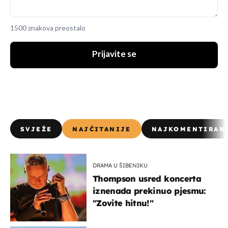
1500 znakova preostalo
Prijavite se
SVJEŽE
NAJČITANIJE
NAJKOMENTIRAN
DRAMA U ŠIBENIKU
Thompson usred koncerta
iznenada prekinuo pjesmu:
"Zovite hitnu!"