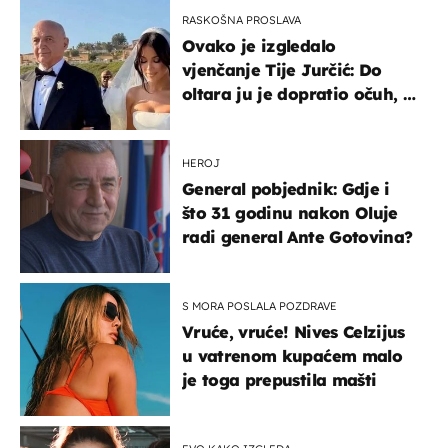
RASKOŠNA PROSLAVA
Ovako je izgledalo
vjenčanje Tije Jurčić: Do
oltara ju je dopratio očuh, a
slavilo se uz Olivera i Rozgu
HEROJ
General pobjednik: Gdje i
što 31 godinu nakon Oluje
radi general Ante Gotovina?
S MORA POSLALA POZDRAVE
Vruće, vruće! Nives Celzijus
u vatrenom kupaćem malo
je toga prepustila mašti