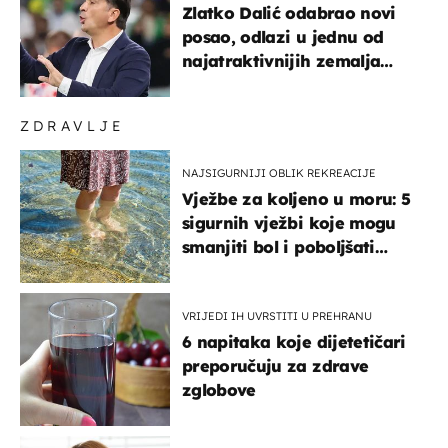
Zlatko Dalić odabrao novi
posao, odlazi u jednu od
najatraktivnijih zemalja
svijeta
ZDRAVLJE
NAJSIGURNIJI OBLIK REKREACIJE
Vježbe za koljeno u moru: 5
sigurnih vježbi koje mogu
smanjiti bol i poboljšati
pokretljivost
VRIJEDI IH UVRSTITI U PREHRANU
6 napitaka koje dijetetičari
preporučuju za zdrave
zglobove