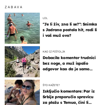
ZABAVA
LOL
"Je li živ, zna li se?": Snimka
s Jadrana postala hit, radi li
i vaš muž ovo?
KAO IZ PIŠTOLJA
Dobacila komentar trudnici
bez noge, a muž ispalio
odgovor kao da je samo
čekao…
ŠTO KAŽETE?
Isključio komentare: Par iz
Srbije preporučio spravicu
za plažu s Temua, čini li