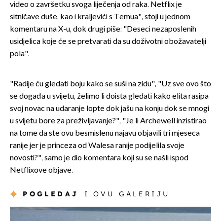
video o završetku svoga liječenja od raka. Netflix je
sitničave duše, kao i kraljevići s Temua", stoji u jednom
komentaru na X-u, dok drugi piše: "Deseci nezaposlenih
usidjelica koje će se pretvarati da su doživotni obožavatelji
pola".
"Radije ću gledati boju kako se suši na zidu", "Uz sve ovo što
se događa u svijetu, želimo li doista gledati kako elita rasipa
svoj novac na udaranje lopte dok jašu na konju dok se mnogi
u svijetu bore za preživljavanje?", "Je li Archewell inzistirao
na tome da ste ovu besmislenu najavu objavili tri mjeseca
ranije jer je princeza od Walesa ranije podijelila svoje
novosti?", samo je dio komentara koji su se našli ispod
Netflixove objave.
POGLEDAJ
I OVU GALERIJU