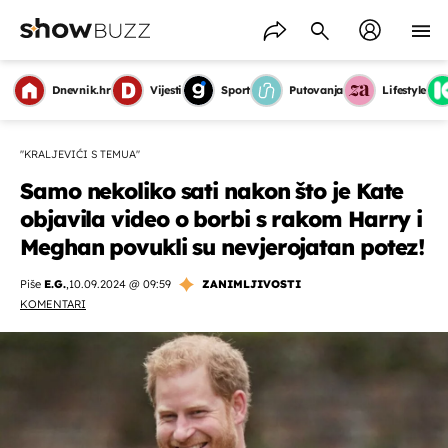
Dnevnik.hr
Vijesti
Sport
Putovanja
Lifestyle
''KRALJEVIĆI S TEMUA''
Samo nekoliko sati nakon što je Kate
objavila video o borbi s rakom Harry i
Meghan povukli su nevjerojatan potez!
Piše
E.G.
,
10.09.2024 @ 09:59
ZANIMLJIVOSTI
KOMENTARI
OMOGUĆI OBAVIJESTI