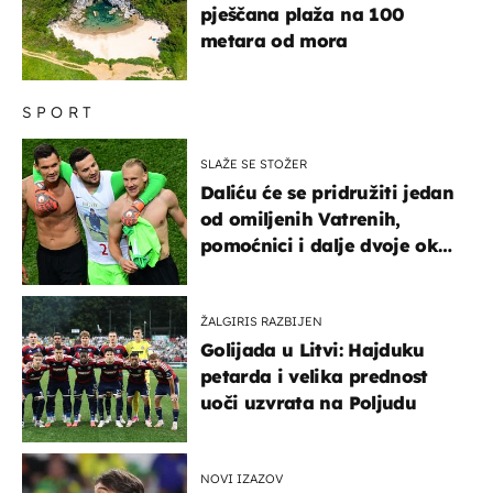
pješčana plaža na 100
metara od mora
SPORT
SLAŽE SE STOŽER
Daliću će se pridružiti jedan
od omiljenih Vatrenih,
pomoćnici i dalje dvoje oko
ponude
ŽALGIRIS RAZBIJEN
Golijada u Litvi: Hajduku
petarda i velika prednost
uoči uzvrata na Poljudu
NOVI IZAZOV