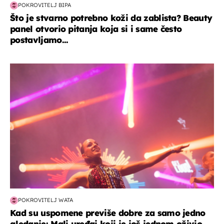
POKROVITELJ BIPA
Što je stvarno potrebno koži da zablista? Beauty
panel otvorio pitanja koja si i same često
postavljamo...
kultura & zabava
POKROVITELJ WATA
Kad su uspomene previše dobre za samo jedno
gledanje: Mali uređaj koji je još jednom oživio