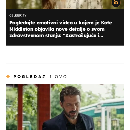
CELEBRITY
Pogledajte emotivni video u kojem je Kate
Middleton objavila nove detalje o svom
zdravstvenom stanju: ''Zastrašujuće i
nepredvidivo za sve...''
POGLEDAJ
I OVO