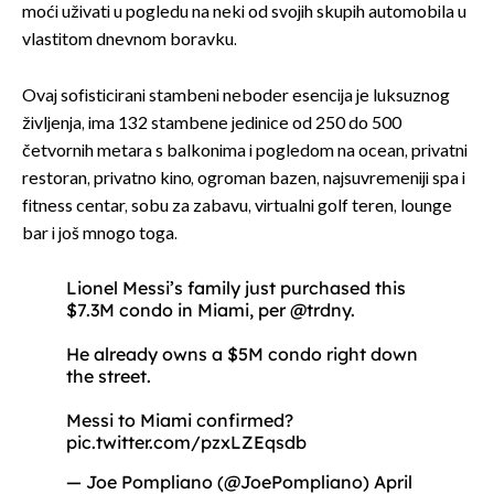
moći uživati u pogledu na neki od svojih skupih automobila u
vlastitom dnevnom boravku.
Ovaj sofisticirani stambeni neboder esencija je luksuznog
življenja, ima 132 stambene jedinice od 250 do 500
četvornih metara s balkonima i pogledom na ocean, privatni
restoran, privatno kino, ogroman bazen, najsuvremeniji spa i
fitness centar, sobu za zabavu, virtualni golf teren, lounge
bar i još mnogo toga.
Lionel Messi’s family just purchased this
$7.3M condo in Miami, per
@trdny
.
He already owns a $5M condo right down
the street.
Messi to Miami confirmed?
pic.twitter.com/pzxLZEqsdb
— Joe Pompliano (@JoePompliano)
April