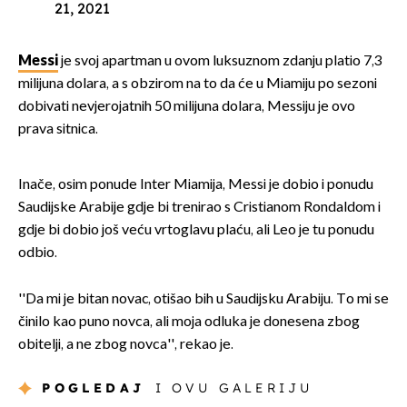
21, 2021
Messi
je svoj apartman u ovom luksuznom zdanju platio 7,3
milijuna dolara, a s obzirom na to da će u Miamiju po sezoni
dobivati nevjerojatnih 50 milijuna dolara, Messiju je ovo
prava sitnica.
Inače, osim ponude Inter Miamija, Messi je dobio i ponudu
Saudijske Arabije gdje bi trenirao s Cristianom Rondaldom i
gdje bi dobio još veću vrtoglavu plaću, ali Leo je tu ponudu
odbio.
''Da mi je bitan novac, otišao bih u Saudijsku Arabiju. To mi se
činilo kao puno novca, ali moja odluka je donesena zbog
obitelji, a ne zbog novca'', rekao je.
POGLEDAJ
I OVU GALERIJU