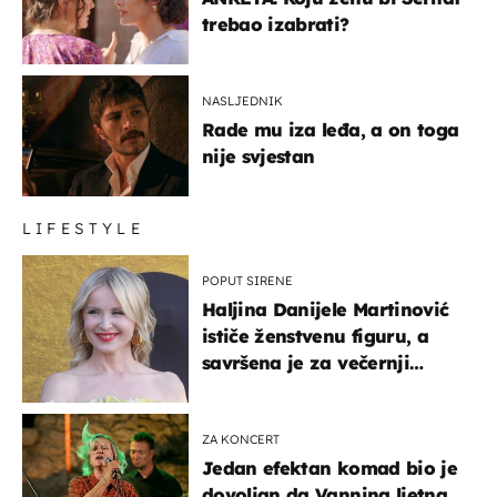
trebao izabrati?
NASLJEDNIK
Rade mu iza leđa, a on toga
nije svjestan
LIFESTYLE
POPUT SIRENE
Haljina Danijele Martinović
ističe ženstvenu figuru, a
savršena je za večernji
izlazak na moru
ZA KONCERT
Jedan efektan komad bio je
dovoljan da Vannina ljetna