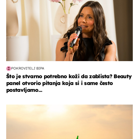
POKROVITELJ BIPA
Što je stvarno potrebno koži da zablista? Beauty
panel otvorio pitanja koja si i same često
postavljamo...
zanimljivosti