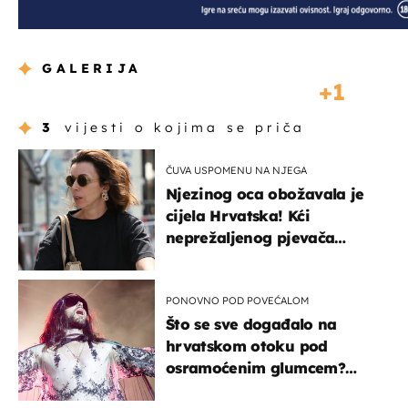
GALERIJA
1
3
vijesti o kojima se priča
ČUVA USPOMENU NA NJEGA
Njezinog oca obožavala je
cijela Hrvatska! Kći
neprežaljenog pjevača
projurila špicom na dva
kotača
PONOVNO POD POVEĆALOM
Što se sve događalo na
hrvatskom otoku pod
osramoćenim glumcem?
Bizarni prizori i danas