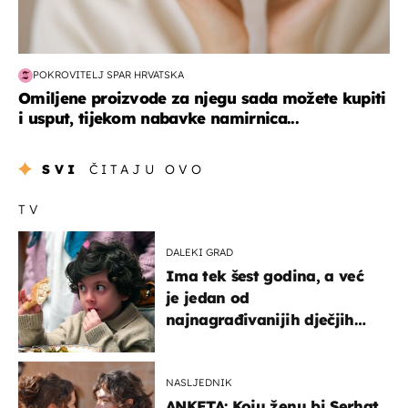
POKROVITELJ SPAR HRVATSKA
Omiljene proizvode za njegu sada možete kupiti
i usput, tijekom nabavke namirnica...
SVI
ČITAJU OVO
TV
DALEKI GRAD
Ima tek šest godina, a već
je jedan od
najnagrađivanijih dječjih
glumaca
NASLJEDNIK
ANKETA: Koju ženu bi Serhat