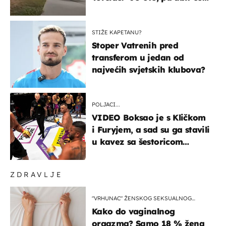
ga!"
STIŽE KAPETANU?
Stoper Vatrenih pred
transferom u jedan od
najvećih svjetskih klubova?
POLJACI...
VIDEO Boksao je s Kličkom
i Furyjem, a sad su ga stavili
u kavez sa šestoricom
Roma! Pogledajte kako je
završilo
ZDRAVLJE
"VRHUNAC" ŽENSKOG SEKSUALNOG
ISKUSTVA
Kako do vaginalnog
orgazma? Samo 18 % žena