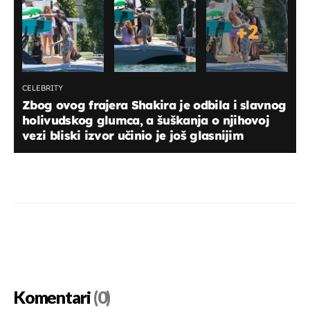
+
2
CELEBRITY
Zbog ovog frajera Shakira je odbila i slavnog
holivudskog glumca, a šuškanja o njihovoj
vezi bliski izvor učinio je još glasnijim
Komentari
(0)