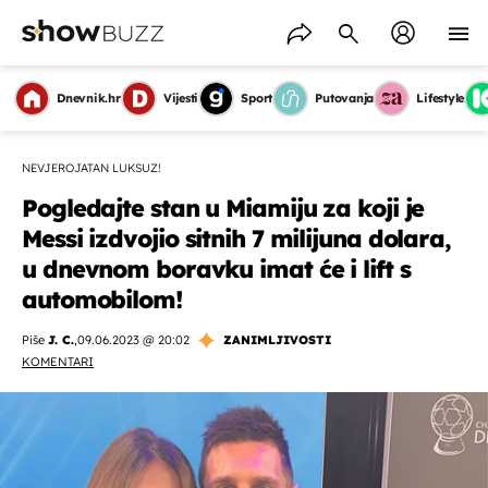
Dnevnik.hr
Vijesti
Sport
Putovanja
Lifestyle
NEVJEROJATAN LUKSUZ!
Pogledajte stan u Miamiju za koji je
Messi izdvojio sitnih 7 milijuna dolara,
u dnevnom boravku imat će i lift s
automobilom!
Piše
J. C.
,
09.06.2023 @ 20:02
ZANIMLJIVOSTI
KOMENTARI
OMOGUĆI OBAVIJESTI