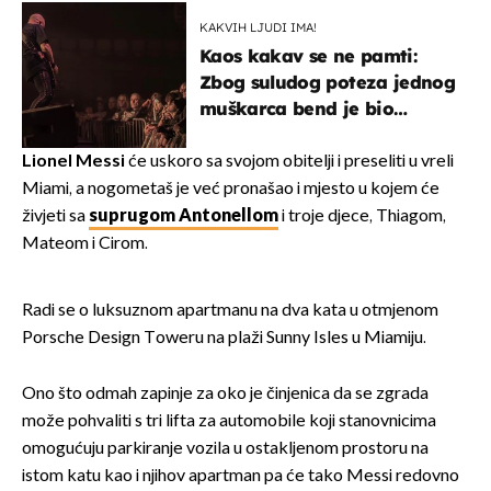
izazivaju nevjericu
KAKVIH LJUDI IMA!
Kaos kakav se ne pamti:
Zbog suludog poteza jednog
muškarca bend je bio
prisiljen prekinuti nastup
Lionel Messi
će uskoro sa svojom obitelji i preseliti u vreli
Miami, a nogometaš je već pronašao i mjesto u kojem će
živjeti sa
suprugom Antonellom
i troje djece, Thiagom,
Mateom i Cirom.
Radi se o luksuznom apartmanu na dva kata u otmjenom
Porsche Design Toweru na plaži Sunny Isles u Miamiju.
Ono što odmah zapinje za oko je činjenica da se zgrada
može pohvaliti s tri lifta za automobile koji stanovnicima
omogućuju parkiranje vozila u ostakljenom prostoru na
istom katu kao i njihov apartman pa će tako Messi redovno