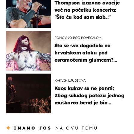
Thompson izazvao ovacije
već na početku koncerta:
"Što ću kad sam slab..."
PONOVNO POD POVEĆALOM
Što se sve događalo na
hrvatskom otoku pod
osramoćenim glumcem?
Bizarni prizori i danas
izazivaju nevjericu
KAKVIH LJUDI IMA!
Kaos kakav se ne pamti:
Zbog suludog poteza jednog
muškarca bend je bio
prisiljen prekinuti nastup
IMAMO JOŠ
NA OVU TEMU