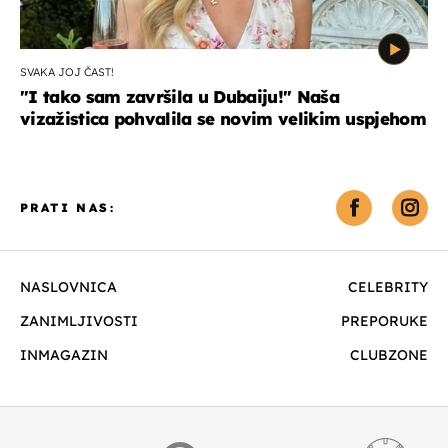
SVAKA JOJ ČAST!
"I tako sam završila u Dubaiju!" Naša
vizažistica pohvalila se novim velikim uspjehom
PRATI NAS:
NASLOVNICA
CELEBRITY
ZANIMLJIVOSTI
PREPORUKE
INMAGAZIN
CLUBZONE