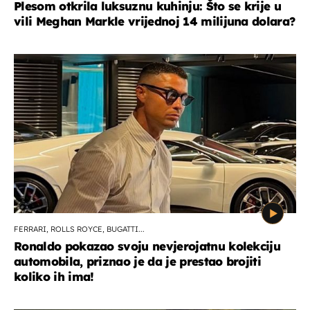
Plesom otkrila luksuznu kuhinju: Što se krije u
vili Meghan Markle vrijednoj 14 milijuna dolara?
FERRARI, ROLLS ROYCE, BUGATTI...
Ronaldo pokazao svoju nevjerojatnu kolekciju
automobila, priznao je da je prestao brojiti
koliko ih ima!