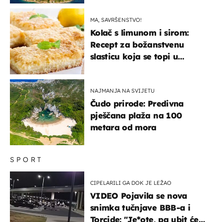
"bijelom zlatu"
MA, SAVRŠENSTVO!
Kolač s limunom i sirom:
Recept za božanstvenu
slasticu koja se topi u
ustima
NAJMANJA NA SVIJETU
Čudo prirode: Predivna
pješčana plaža na 100
metara od mora
SPORT
CIPELARILI GA DOK JE LEŽAO
VIDEO Pojavila se nova
snimka tučnjave BBB-a i
Torcide: "Je*ote, pa ubit će