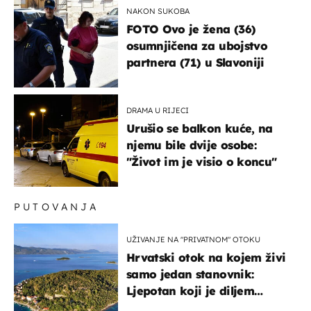
NAKON SUKOBA
FOTO Ovo je žena (36)
osumnjičena za ubojstvo
partnera (71) u Slavoniji
DRAMA U RIJECI
Urušio se balkon kuće, na
njemu bile dvije osobe:
"Život im je visio o koncu"
PUTOVANJA
UŽIVANJE NA "PRIVATNOM" OTOKU
Hrvatski otok na kojem živi
samo jedan stanovnik:
Ljepotan koji je diljem
svijeta poznat po svojem