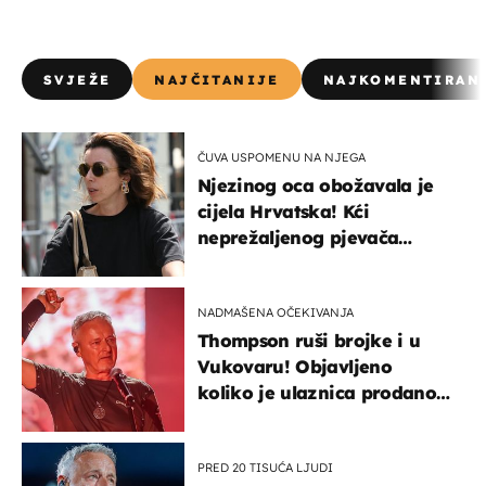
SVJEŽE
NAJČITANIJE
NAJKOMENTIRAN
ČUVA USPOMENU NA NJEGA
Njezinog oca obožavala je
cijela Hrvatska! Kći
neprežaljenog pjevača
projurila špicom na dva
kotača
NADMAŠENA OČEKIVANJA
Thompson ruši brojke i u
Vukovaru! Objavljeno
koliko je ulaznica prodano
u kratkom vremenu
PRED 20 TISUĆA LJUDI