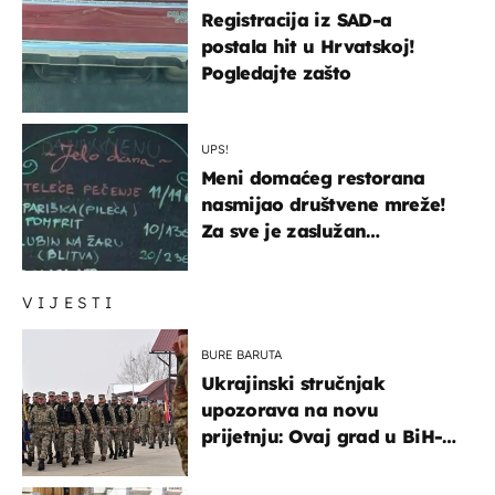
Registracija iz SAD-a
postala hit u Hrvatskoj!
Pogledajte zašto
UPS!
Meni domaćeg restorana
nasmijao društvene mreže!
Za sve je zaslužan
urnebesan naziv jela
VIJESTI
BURE BARUTA
Ukrajinski stručnjak
upozorava na novu
prijetnju: Ovaj grad u BiH-u
bi mogao biti žarište