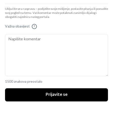
Uključite se u raspravu – podijelite svoje mišljenje, postavite pitanja ili ponudite
svoj pogled na temu. Vaš komentar može potaknuti zanimljiv dijalog i
obogatiti zajednicu našeg portala.
Važna obavijest
!
1500 znakova preostalo
Prijavite se