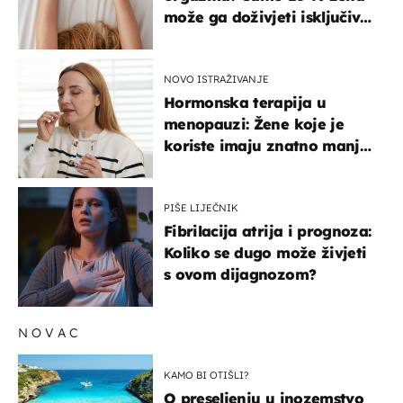
može ga doživjeti isključivo
na ovaj način
NOVO ISTRAŽIVANJE
Hormonska terapija u
menopauzi: Žene koje je
koriste imaju znatno manji
rizik od ovoga
PIŠE LIJEČNIK
Fibrilacija atrija i prognoza:
Koliko se dugo može živjeti
s ovom dijagnozom?
NOVAC
KAMO BI OTIŠLI?
O preseljenju u inozemstvo