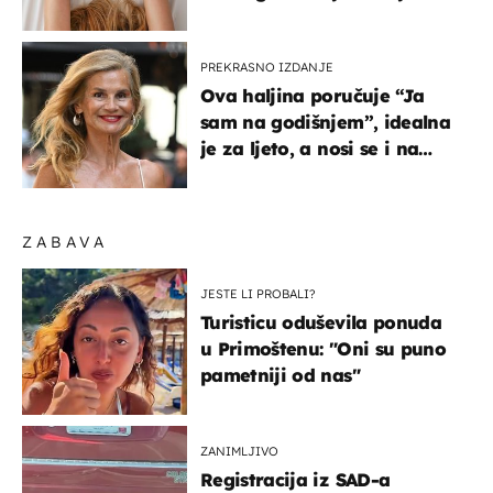
na ovaj način
PREKRASNO IZDANJE
Ova haljina poručuje “Ja
sam na godišnjem”, idealna
je za ljeto, a nosi se i na
zagrebačkoj špici
ZABAVA
JESTE LI PROBALI?
Turisticu oduševila ponuda
u Primoštenu: "Oni su puno
pametniji od nas"
ZANIMLJIVO
Registracija iz SAD-a