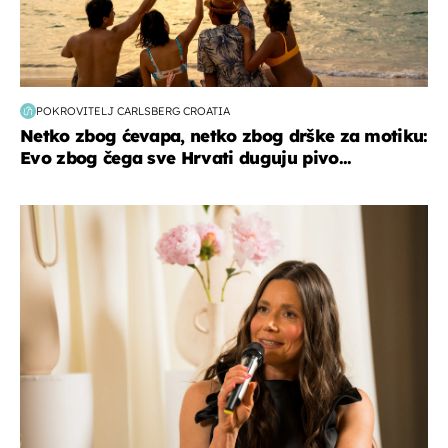
POKROVITELJ CARLSBERG CROATIA
Netko zbog ćevapa, netko zbog drške za motiku:
Evo zbog čega sve Hrvati duguju pivo...
moda & ljepota