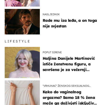
NASLJEDNIK
Rade mu iza leđa, a on toga
nije svjestan
LIFESTYLE
POPUT SIRENE
Haljina Danijele Martinović
ističe ženstvenu figuru, a
savršena je za večernji
izlazak na moru
"VRHUNAC" ŽENSKOG SEKSUALNOG
ISKUSTVA
Kako do vaginalnog
orgazma? Samo 18 % žena
može ga doživjeti isključivo