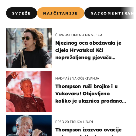
SVJEŽE
NAJČITANIJE
NAJKOMENTIRAN
ČUVA USPOMENU NA NJEGA
Njezinog oca obožavala je
cijela Hrvatska! Kći
neprežaljenog pjevača
projurila špicom na dva
kotača
NADMAŠENA OČEKIVANJA
Thompson ruši brojke i u
Vukovaru! Objavljeno
koliko je ulaznica prodano
u kratkom vremenu
PRED 20 TISUĆA LJUDI
Thompson izazvao ovacije