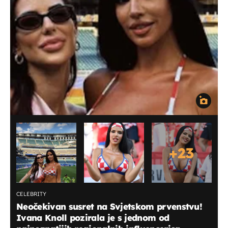
+
23
CELEBRITY
Neočekivan susret na Svjetskom prvenstvu!
Ivana Knoll pozirala je s jednom od