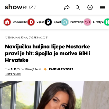
Dnevnik.hr
Vijesti
Sport
Putovanja
Lifestyle
"JEDNA HALJINA, DVIJE NACIJE''
Navijačka haljina lijepe Mostarke
pravi je hit: Spojila je motive BiH i
Hrvatske
Piše
J. C.
,
27.06.2026 @ 14:59
ZANIMLJIVOSTI
KOMENTARI
OMOGUĆI OBAVIJESTI