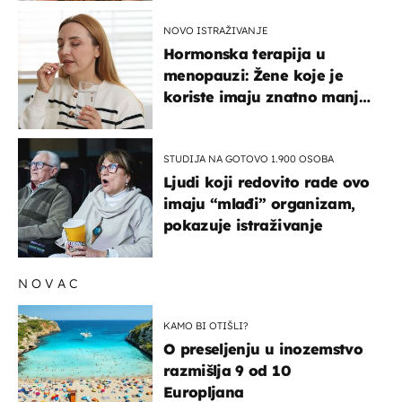
NOVO ISTRAŽIVANJE
Hormonska terapija u
menopauzi: Žene koje je
koriste imaju znatno manji
rizik od ovoga
STUDIJA NA GOTOVO 1.900 OSOBA
Ljudi koji redovito rade ovo
imaju “mlađi” organizam,
pokazuje istraživanje
NOVAC
KAMO BI OTIŠLI?
O preseljenju u inozemstvo
razmišlja 9 od 10
Europljana