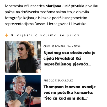
Mostarska influencerica
Marijana Jurić
privukla je veliku
pažnju na društvenim mrežama nakon što je objavila
fotografije kojima je iskazala podršku nogometnim
reprezentacijama Bosne i Hercegovine i Hrvatske.
3
vijesti o kojima se priča
ČUVA USPOMENU NA NJEGA
Njezinog oca obožavala je
cijela Hrvatska! Kći
neprežaljenog pjevača
projurila špicom na dva
kotača
PRED 20 TISUĆA LJUDI
Thompson izazvao ovacije
već na početku koncerta:
"Što ću kad sam slab..."