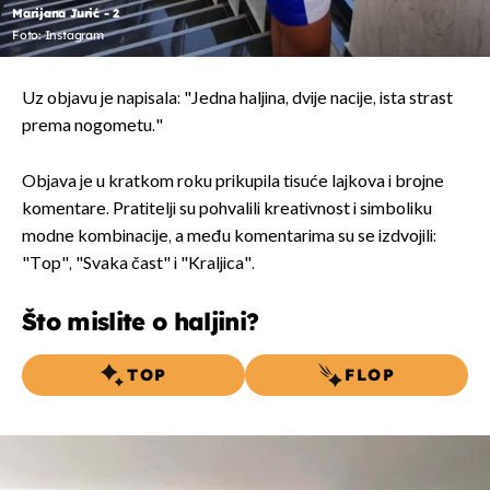
Marijana Jurić - 2
Foto: Instagram
Uz objavu je napisala: "Jedna haljina, dvije nacije, ista strast
prema nogometu."
Objava je u kratkom roku prikupila tisuće lajkova i brojne
komentare. Pratitelji su pohvalili kreativnost i simboliku
modne kombinacije, a među komentarima su se izdvojili:
"Top", "Svaka čast" i "Kraljica".
Što mislite o haljini?
TOP
FLOP