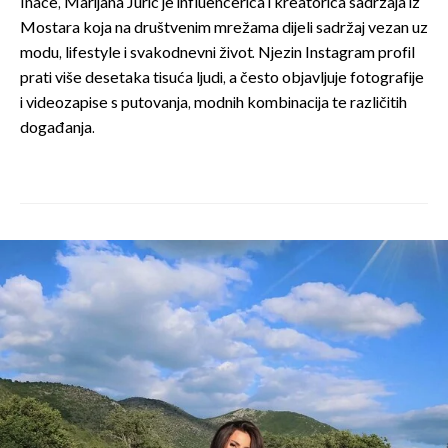
Inače, Marijana Jurić je influencerica i kreatorica sadržaja iz
Mostara koja na društvenim mrežama dijeli sadržaj vezan uz
modu, lifestyle i svakodnevni život. Njezin Instagram profil
prati više desetaka tisuća ljudi, a često objavljuje fotografije
i videozapise s putovanja, modnih kombinacija te različitih
događanja.