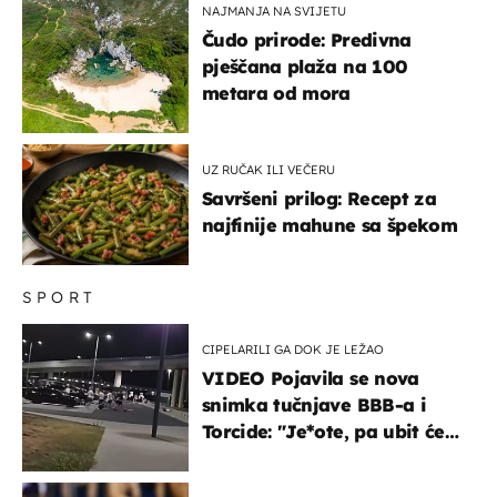
NAJMANJA NA SVIJETU
Čudo prirode: Predivna
pješčana plaža na 100
metara od mora
UZ RUČAK ILI VEČERU
Savršeni prilog: Recept za
najfinije mahune sa špekom
SPORT
CIPELARILI GA DOK JE LEŽAO
VIDEO Pojavila se nova
snimka tučnjave BBB-a i
Torcide: "Je*ote, pa ubit će
ga!"