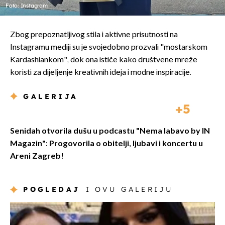
Foto: Instagram
Zbog prepoznatljivog stila i aktivne prisutnosti na
Instagramu mediji su je svojedobno prozvali "mostarskom
Kardashiankom", dok ona ističe kako društvene mreže
koristi za dijeljenje kreativnih ideja i modne inspiracije.
GALERIJA
5
Senidah otvorila dušu u podcastu "Nema labavo by IN
Magazin": Progovorila o obitelji, ljubavi i koncertu u
Areni Zagreb!
POGLEDAJ
I OVU GALERIJU