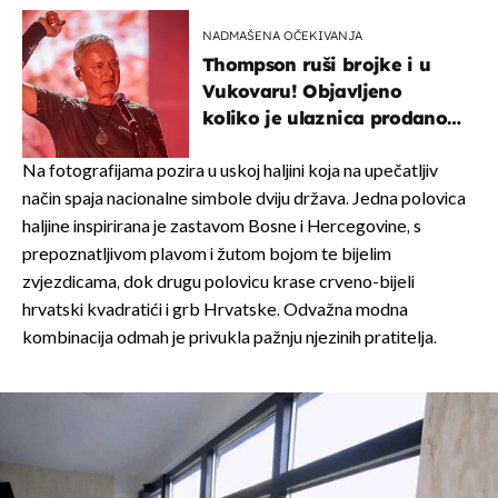
NADMAŠENA OČEKIVANJA
Thompson ruši brojke i u
Vukovaru! Objavljeno
koliko je ulaznica prodano
u kratkom vremenu
Na fotografijama pozira u uskoj haljini koja na upečatljiv
način spaja nacionalne simbole dviju država. Jedna polovica
haljine inspirirana je zastavom Bosne i Hercegovine, s
prepoznatljivom plavom i žutom bojom te bijelim
zvjezdicama, dok drugu polovicu krase crveno-bijeli
hrvatski kvadratići i grb Hrvatske. Odvažna modna
kombinacija odmah je privukla pažnju njezinih pratitelja.