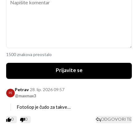
1500 znakova preostalo
Prijavite se
Petrav
28. lip. 2026 09:57
PE
@maxmax3
Fotošop je čudo za takve....
0
0
ODGOVORITE