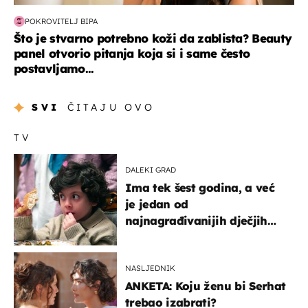
POKROVITELJ BIPA
Što je stvarno potrebno koži da zablista? Beauty
panel otvorio pitanja koja si i same često
postavljamo...
SVI
ČITAJU OVO
TV
DALEKI GRAD
Ima tek šest godina, a već
je jedan od
najnagrađivanijih dječjih
glumaca
NASLJEDNIK
ANKETA: Koju ženu bi Serhat
trebao izabrati?