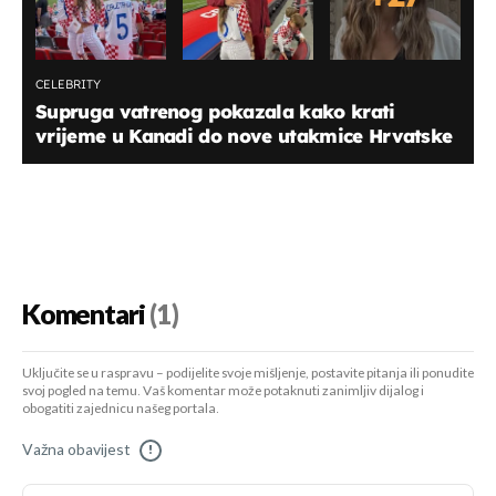
CELEBRITY
Supruga vatrenog pokazala kako krati
vrijeme u Kanadi do nove utakmice Hrvatske
Komentari
(1)
Uključite se u raspravu – podijelite svoje mišljenje, postavite pitanja ili ponudite
svoj pogled na temu. Vaš komentar može potaknuti zanimljiv dijalog i
obogatiti zajednicu našeg portala.
Važna obavijest
!