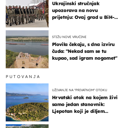
Ukrajinski stručnjak
upozorava na novu
prijetnju: Ovaj grad u BiH-u
bi mogao biti žarište
STIŽU NOVE VRUĆINE
Plovila čekaju, s dna izviru
čuda: "Nekad sam se tu
kupao, sad igram nogomet"
PUTOVANJA
UŽIVANJE NA "PRIVATNOM" OTOKU
Hrvatski otok na kojem živi
samo jedan stanovnik:
Ljepotan koji je diljem
svijeta poznat po svojem
"bijelom zlatu"