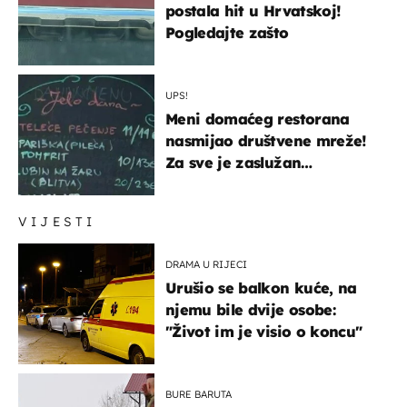
postala hit u Hrvatskoj!
Pogledajte zašto
UPS!
Meni domaćeg restorana
nasmijao društvene mreže!
Za sve je zaslužan
urnebesan naziv jela
VIJESTI
DRAMA U RIJECI
Urušio se balkon kuće, na
njemu bile dvije osobe:
"Život im je visio o koncu"
BURE BARUTA