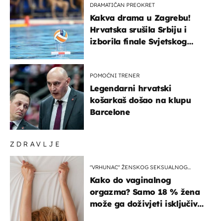
DRAMATIČAN PREOKRET
Kakva drama u Zagrebu!
Hrvatska srušila Srbiju i
izborila finale Svjetskog
prvenstva
POMOĆNI TRENER
Legendarni hrvatski
košarkaš došao na klupu
Barcelone
ZDRAVLJE
"VRHUNAC" ŽENSKOG SEKSUALNOG
ISKUSTVA
Kako do vaginalnog
orgazma? Samo 18 % žena
može ga doživjeti isključivo
na ovaj način