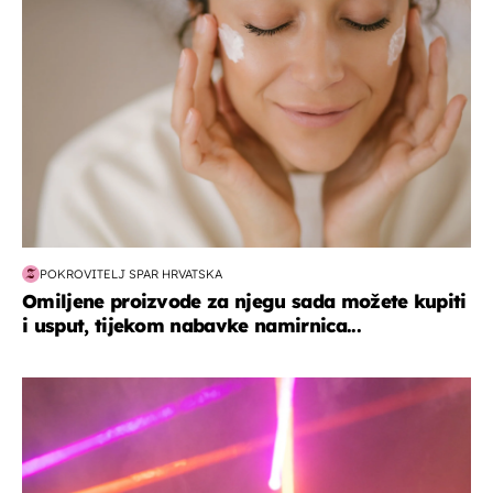
POKROVITELJ SPAR HRVATSKA
Omiljene proizvode za njegu sada možete kupiti
i usput, tijekom nabavke namirnica...
kultura & zabava