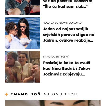
već na početku koncerta:
"Što ću kad sam slab..."
"KAO DA SU NOVAK ĐOKOVIĆ"
Jedan od najpoznatijih
svjetskih parova stigao na
Jadran, ovakve reakcije
vjerojatno nisu očekivali
SAMO DOBRA PISMA
Poslušajte kako to zvuči
kad Nina Badrić i Jakov
Jozinović zapjevaju
Oliverov hit!
IMAMO JOŠ
NA OVU TEMU
moda & ljepota