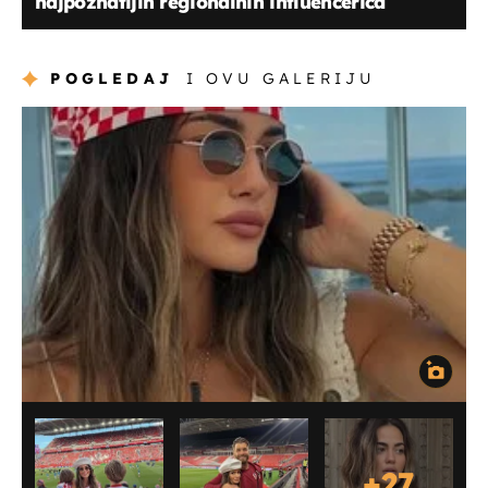
najpoznatijih regionalnih influencerica
POGLEDAJ
I OVU GALERIJU
+
27