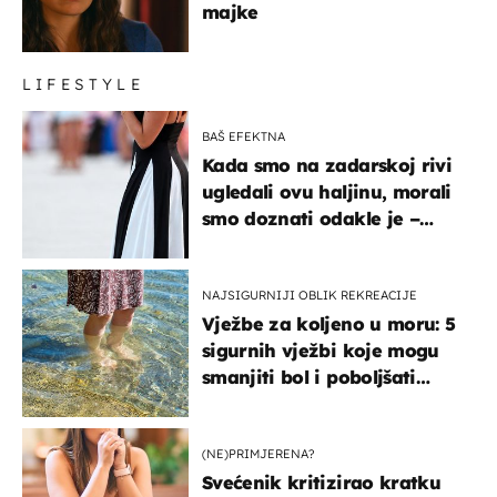
majke
LIFESTYLE
BAŠ EFEKTNA
Kada smo na zadarskoj rivi
ugledali ovu haljinu, morali
smo doznati odakle je –
košta samo 18 eura
NAJSIGURNIJI OBLIK REKREACIJE
Vježbe za koljeno u moru: 5
sigurnih vježbi koje mogu
smanjiti bol i poboljšati
pokretljivost
(NE)PRIMJERENA?
Svećenik kritizirao kratku