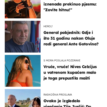
iznenada prekinuo pjesmu:
"Zovite hitnu!"
HEROJ
General pobjednik: Gdje i
što 31 godinu nakon Oluje
radi general Ante Gotovina?
S MORA POSLALA POZDRAVE
Vruće, vruće! Nives Celzijus
u vatrenom kupaćem malo
je toga prepustila mašti
RASKOŠNA PROSLAVA
Ovako je izgledalo
vjenčanje Tije Jurčić: Do