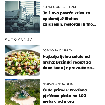
KRENULO OD BRZE HRANE
Je li ovo povrće krivo za
epidemiju? Stotine
zaraženih, restorani hitno
povukli proizvod
PUTOVANJA
GOTOVO ZA 15 MINUTA
Najbolja ljetna salata od
graha: Brzinski recept za
dane kada je prevruće za
kuhanje
NAJMANJA NA SVIJETU
Čudo prirode: Predivna
pješčana plaža na 100
metara od mora