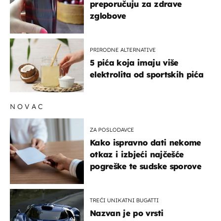
preporučuju za zdrave
zglobove
PRIRODNE ALTERNATIVE
5 pića koja imaju više
elektrolita od sportskih pića
NOVAC
ZA POSLODAVCE
Kako ispravno dati nekome
otkaz i izbjeći najčešće
pogreške te sudske sporove
TREĆI UNIKATNI BUGATTI
Nazvan je po vrsti