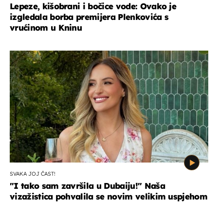
Lepeze, kišobrani i bočice vode: Ovako je
izgledala borba premijera Plenkovića s
vrućinom u Kninu
SVAKA JOJ ČAST!
"I tako sam završila u Dubaiju!" Naša
vizažistica pohvalila se novim velikim uspjehom