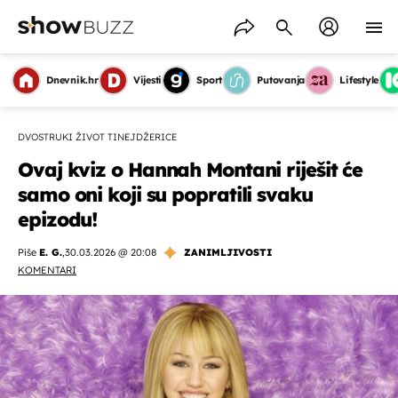
Dnevnik.hr
Vijesti
Sport
Putovanja
Lifestyle
DVOSTRUKI ŽIVOT TINEJDŽERICE
Ovaj kviz o Hannah Montani riješit će
samo oni koji su popratili svaku
epizodu!
Piše
E. G.
,
30.03.2026 @ 20:08
ZANIMLJIVOSTI
KOMENTARI
OMOGUĆI OBAVIJESTI