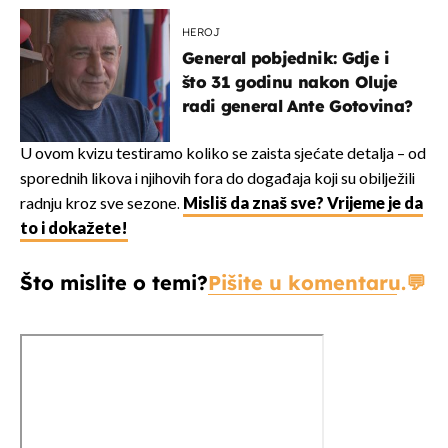
HEROJ
General pobjednik: Gdje i
što 31 godinu nakon Oluje
radi general Ante Gotovina?
U ovom kvizu testiramo koliko se zaista sjećate detalja – od
sporednih likova i njihovih fora do događaja koji su obilježili
radnju kroz sve sezone.
Misliš da znaš sve? Vrijeme je da
to i dokažete!
Što mislite o temi?
Pišite u komentaru.