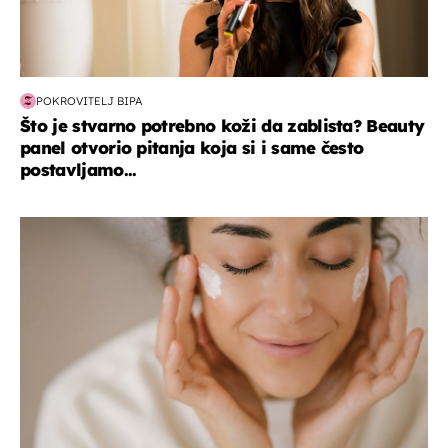
POKROVITELJ BIPA
Što je stvarno potrebno koži da zablista? Beauty
panel otvorio pitanja koja si i same često
postavljamo...
moda & ljepota