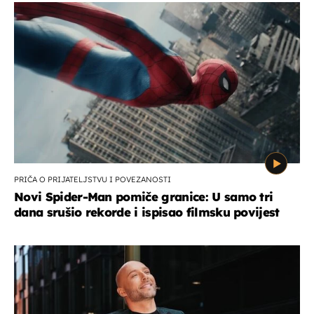
PRIČA O PRIJATELJSTVU I POVEZANOSTI
Novi Spider-Man pomiče granice: U samo tri
dana srušio rekorde i ispisao filmsku povijest