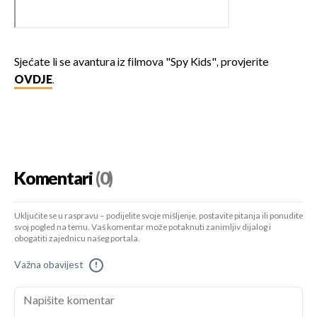
Sjećate li se avantura iz filmova "Spy Kids", provjerite
OVDJE
.
Komentari
(0)
Uključite se u raspravu – podijelite svoje mišljenje, postavite pitanja ili ponudite
svoj pogled na temu. Vaš komentar može potaknuti zanimljiv dijalog i
obogatiti zajednicu našeg portala.
Važna obavijest
!