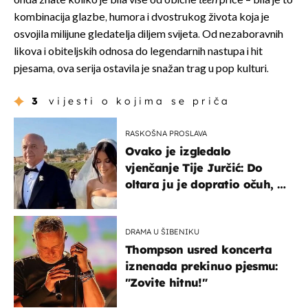
onda znate koliko je bila više od obične
teen
priče – bila je to
kombinacija glazbe, humora i dvostrukog života koja je
osvojila milijune gledatelja diljem svijeta. Od nezaboravnih
likova i obiteljskih odnosa do legendarnih nastupa i hit
pjesama, ova serija ostavila je snažan trag u pop kulturi.
3
vijesti o kojima se priča
RASKOŠNA PROSLAVA
Ovako je izgledalo
vjenčanje Tije Jurčić: Do
oltara ju je dopratio očuh, a
slavilo se uz Olivera i Rozgu
DRAMA U ŠIBENIKU
Thompson usred koncerta
iznenada prekinuo pjesmu:
"Zovite hitnu!"