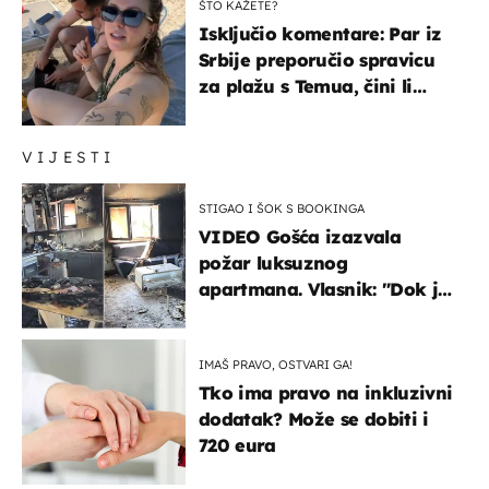
ŠTO KAŽETE?
Isključio komentare: Par iz
Srbije preporučio spravicu
za plažu s Temua, čini li
vam se ovo sigurnim?
VIJESTI
STIGAO I ŠOK S BOOKINGA
VIDEO Gošća izazvala
požar luksuznog
apartmana. Vlasnik: "Dok je
gorjelo, smijali su se, pili i
pokazivali mi srednji prst"
IMAŠ PRAVO, OSTVARI GA!
Tko ima pravo na inkluzivni
dodatak? Može se dobiti i
720 eura