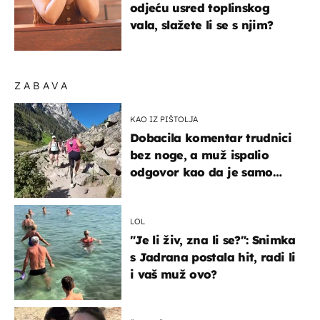
odjeću usred toplinskog
vala, slažete li se s njim?
ZABAVA
KAO IZ PIŠTOLJA
Dobacila komentar trudnici
bez noge, a muž ispalio
odgovor kao da je samo
čekao…
LOL
"Je li živ, zna li se?": Snimka
s Jadrana postala hit, radi li
i vaš muž ovo?