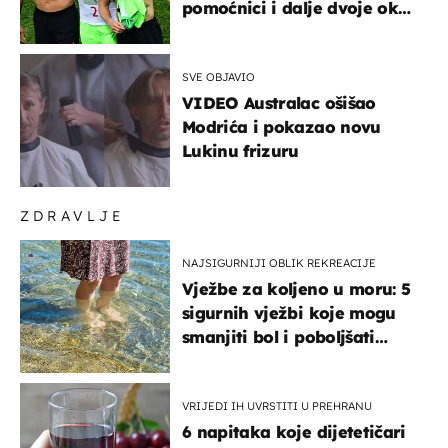
pomoćnici i dalje dvoje oko
ponude
SVE OBJAVIO
VIDEO Australac ošišao
Modrića i pokazao novu
Lukinu frizuru
ZDRAVLJE
NAJSIGURNIJI OBLIK REKREACIJE
Vježbe za koljeno u moru: 5
sigurnih vježbi koje mogu
smanjiti bol i poboljšati
pokretljivost
VRIJEDI IH UVRSTITI U PREHRANU
6 napitaka koje dijetetičari