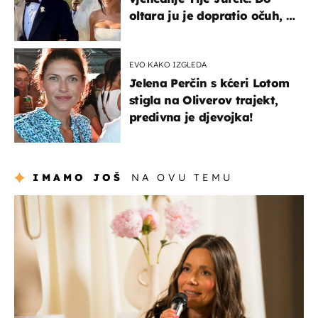
oltara ju je dopratio očuh, a
slavilo se uz Olivera i Rozgu
EVO KAKO IZGLEDA
Jelena Perčin s kćeri Lotom
stigla na Oliverov trajekt,
predivna je djevojka!
IMAMO JOŠ
NA OVU TEMU
moda & ljepota