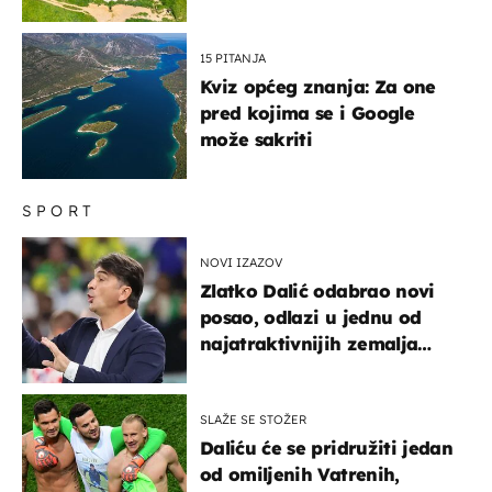
15 PITANJA
Kviz općeg znanja: Za one
pred kojima se i Google
može sakriti
SPORT
NOVI IZAZOV
Zlatko Dalić odabrao novi
posao, odlazi u jednu od
najatraktivnijih zemalja
svijeta
SLAŽE SE STOŽER
Daliću će se pridružiti jedan
od omiljenih Vatrenih,