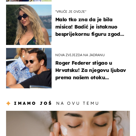
naslijediti
"VRUĆE JE OVDJE"
Malo tko zna da je bila
misica! Badić je istaknuo
besprijekornu figuru zgodne
voditeljice
NOVA ZVIJEZDA NA JADRANU
Roger Federer stigao u
Hrvatsku! Za njegovu ljubav
prema našem otoku
zaslužan je jedan poznati
Hrvat
IMAMO JOŠ
NA OVU TEMU
moda & ljepota