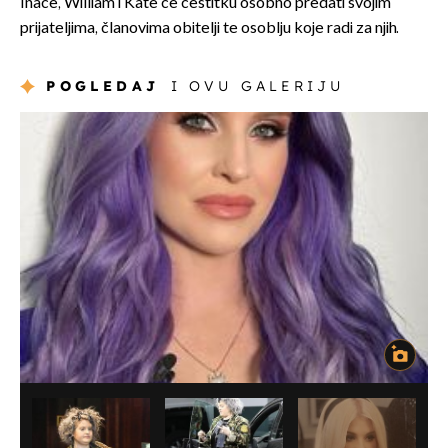
Inače, William i Kate će čestitku osobno predati svojim
prijateljima, članovima obitelji te osoblju koje radi za njih.
POGLEDAJ
I OVU GALERIJU