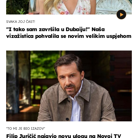
SVAKA JOJ ČAST!
"I tako sam završila u Dubaiju!" Naša
vizažistica pohvalila se novim velikim uspjehom
''TO MI JE BIO IZAZOV''
Filip Juričić najavio novu ulogu na Novoj TV