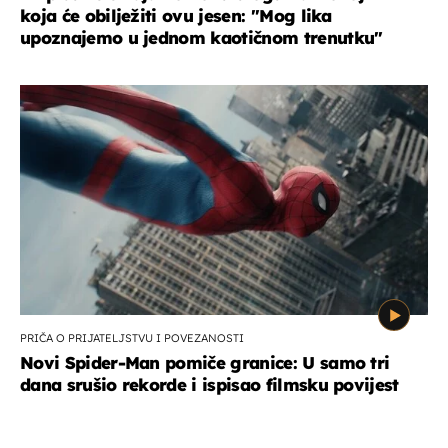
koja će obilježiti ovu jesen: ''Mog lika
upoznajemo u jednom kaotičnom trenutku''
PRIČA O PRIJATELJSTVU I POVEZANOSTI
Novi Spider-Man pomiče granice: U samo tri
dana srušio rekorde i ispisao filmsku povijest