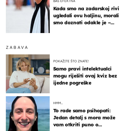
BAŠ EFEKTNA
Kada smo na zadarskoj rivi
ugledali ovu haljinu, morali
smo doznati odakle je –
košta samo 18 eura
ZABAVA
POKAŽITE ŠTO ZNATE!
Samo pravi intelektualci
mogu riješiti ovaj kviz bez
ijedne pogreške
HMM…
To rade samo psihopati:
Jedan detalj s mora može
vam otkriti puno o