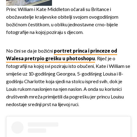
svađe!
Princ William i Kate Middleton očarali su Britance i
obožavatelje kraljevske obitelji svojom ovogodišnjom
božićnom čestitkom, u obliku jednostavne crno-bijele
fotografije na kojoj poziraju s djecom.
No čini se da je božićni
portret princa i princeze od
Walesa pretrpio grešku u photoshopu
. Riječ je o
fotografiji na kojoj svi poziraju isto obučeni, Kate i William se
smiješe uz 10-godišnjeg Georgea, 5-godišnjeg Louisa i 8-
godišnju Charlotte koja sjedi na stolcu ispred svih, dok je
Louis rukom naslonjen na njen naslon. A onda su korisnici
društvenih mreža primijetili da pogrešku jer princu Louisu
nedostaje srednji prst na lijevoj ruci.