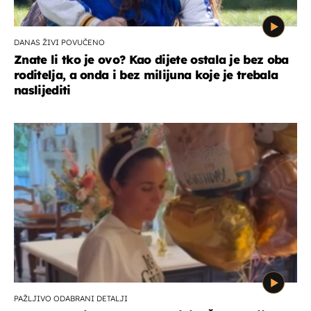
DANAS ŽIVI POVUČENO
Znate li tko je ovo? Kao dijete ostala je bez oba
roditelja, a onda i bez milijuna koje je trebala
naslijediti
PAŽLJIVO ODABRANI DETALJI