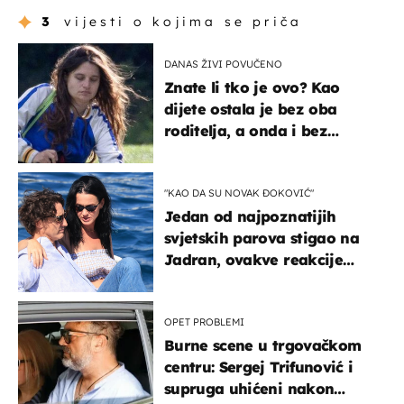
3
vijesti o kojima se priča
DANAS ŽIVI POVUČENO
Znate li tko je ovo? Kao
dijete ostala je bez oba
roditelja, a onda i bez
milijuna koje je trebala
naslijediti
"KAO DA SU NOVAK ĐOKOVIĆ"
Jedan od najpoznatijih
svjetskih parova stigao na
Jadran, ovakve reakcije
vjerojatno nisu očekivali
OPET PROBLEMI
Burne scene u trgovačkom
centru: Sergej Trifunović i
supruga uhićeni nakon