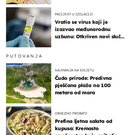
dobitci u Hrvatskoj
PACIJENT U IZOLACIJI
Vratio se virus koji je
izazvao međunarodnu
uzbunu: Otkriven novi slučaj
u Europi
PUTOVANJA
NAJMANJA NA SVIJETU
Čudo prirode: Predivna
pješčana plaža na 100
metara od mora
OBVEZNO PROBATI!
Prefina ljetna salata od
kupusa: Kremasto