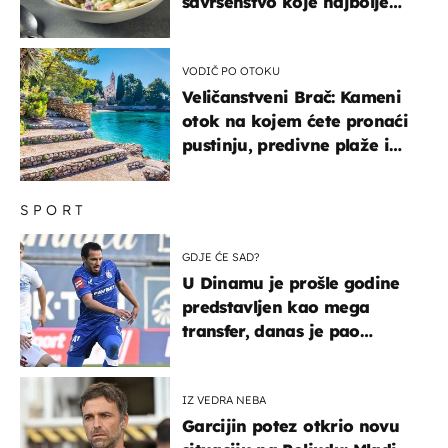
savršenstvo koje najbolje
paše uz pečeno meso
VODIČ PO OTOKU
Veličanstveni Brač: Kameni
otok na kojem ćete pronaći
pustinju, predivne plaže i
uzbudljivu hranu
SPORT
GDJE ĆE SAD?
U Dinamu je prošle godine
predstavljen kao mega
transfer, danas je pao
najniže u karijeri
IZ VEDRA NEBA
Garcijin potez otkrio novu