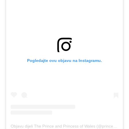
Pogledajte ovu objavu na Instagramu.
Objavu dijeli The Prince and Princess of Wales (@princeandprincessofwales)