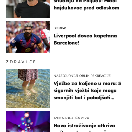
situaciju na Poljudu: Mladi
hajdukovac pred odlaskom
BOMBA!
Liverpool doveo kapetana
Barcelone!
ZDRAVLJE
NAJSIGURNIJI OBLIK REKREACIJE
Vježbe za koljeno u moru: 5
sigurnih vježbi koje mogu
smanjiti bol i poboljšati
pokretljivost
IZNENAĐUJUĆA VEZA
Novo istraživanje otkriva