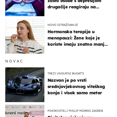
zašto osobe s depresijom
drugačije reagiraju na
lajkove
NOVO ISTRAŽIVANJE
Hormonska terapija u
menopauzi: Žene koje je
koriste imaju znatno manji
rizik od ovoga
NOVAC
TREĆI UNIKATNI BUGATTI
Nazvan je po vrsti
srednjovjekovnog viteškog
konja i visok samo metar
POKROVITELJ PHILIP MORRIS ZAGREB