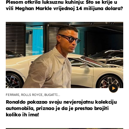
Plesom otkrila luksuznu kuhinju: Što se krije u
vili Meghan Markle vrijednoj 14 milijuna dolara?
FERRARI, ROLLS ROYCE, BUGATTI...
Ronaldo pokazao svoju nevjerojatnu kolekciju
automobila, priznao je da je prestao brojiti
koliko ih ima!