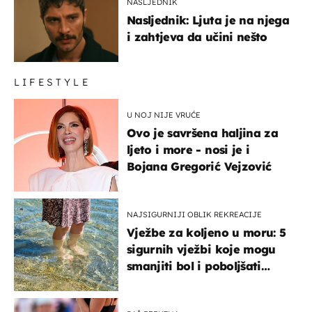
NASLJEDNIK
Nasljednik: Ljuta je na njega
i zahtjeva da učini nešto
LIFESTYLE
U NOJ NIJE VRUĆE
Ovo je savršena haljina za
ljeto i more - nosi je i
Bojana Gregorić Vejzović
NAJSIGURNIJI OBLIK REKREACIJE
Vježbe za koljeno u moru: 5
sigurnih vježbi koje mogu
smanjiti bol i poboljšati
pokretljivost