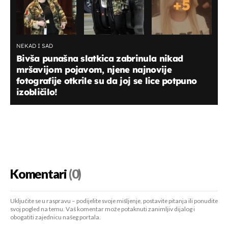
+
5
NEKAD I SAD
Bivša punašna slatkica zabrinula nikad
mršavijom pojavom, njene najnovije
fotografije otkrile su da joj se lice potpuno
izobličilo!
Komentari
(0)
Uključite se u raspravu – podijelite svoje mišljenje, postavite pitanja ili ponudite
svoj pogled na temu. Vaš komentar može potaknuti zanimljiv dijalog i
obogatiti zajednicu našeg portala.