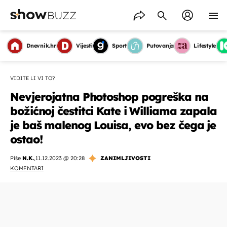
Dnevnik.hr
Vijesti
Sport
Putovanja
Lifestyle
VIDITE LI VI TO?
Nevjerojatna Photoshop pogreška na
božićnoj čestitci Kate i Williama zapala
je baš malenog Louisa, evo bez čega je
ostao!
Piše
N.K.
,
11.12.2023 @ 20:28
ZANIMLJIVOSTI
KOMENTARI
OMOGUĆI OBAVIJESTI