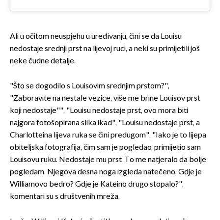
Ali u očitom neuspjehu u uređivanju, čini se da Louisu
nedostaje srednji prst na lijevoj ruci, a neki su primijetili još
neke čudne detalje.
"Što se dogodilo s Louisovim srednjim prstom?",
"Zaboravite na nestale vezice, više me brine Louisov prst
koji nedostaje"", "Louisu nedostaje prst, ovo mora biti
najgora fotošopirana slika ikad", "Louisu nedostaje prst, a
Charlotteina lijeva ruka se čini predugom", "Iako je to lijepa
obiteljska fotografija, čim sam je pogledao, primijetio sam
Louisovu ruku. Nedostaje mu prst. To me natjeralo da bolje
pogledam. Njegova desna noga izgleda natečeno. Gdje je
Williamovo bedro? Gdje je Kateino drugo stopalo?",
komentari su s društvenih mreža.