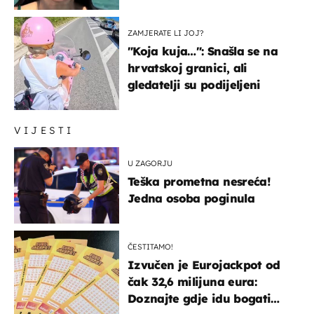
prijateljima
ZAMJERATE LI JOJ?
"Koja kuja…": Snašla se na
hrvatskoj granici, ali
gledatelji su podijeljeni
VIJESTI
U ZAGORJU
Teška prometna nesreća!
Jedna osoba poginula
ČESTITAMO!
Izvučen je Eurojackpot od
čak 32,6 milijuna eura:
Doznajte gdje idu bogati