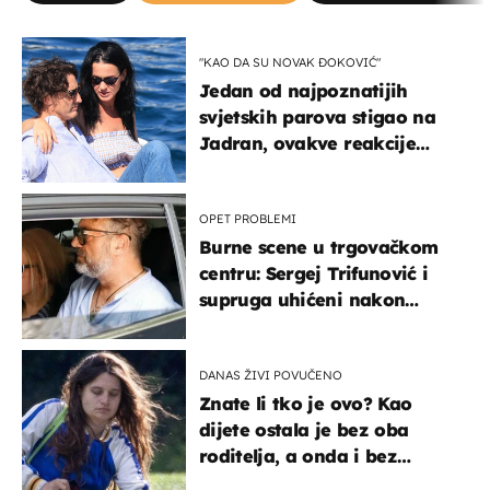
"KAO DA SU NOVAK ĐOKOVIĆ"
Jedan od najpoznatijih
svjetskih parova stigao na
Jadran, ovakve reakcije
vjerojatno nisu očekivali
OPET PROBLEMI
Burne scene u trgovačkom
centru: Sergej Trifunović i
supruga uhićeni nakon
svađe!
DANAS ŽIVI POVUČENO
Znate li tko je ovo? Kao
dijete ostala je bez oba
roditelja, a onda i bez
milijuna koje je trebala