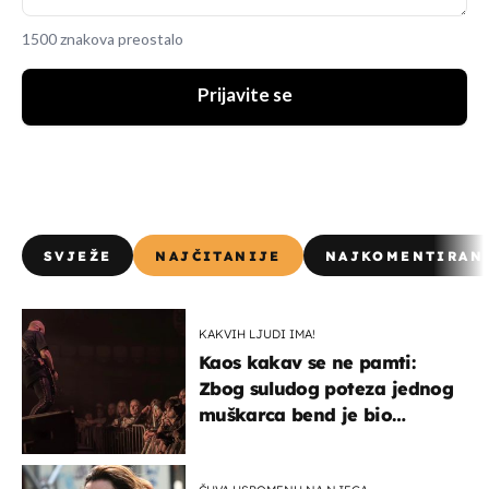
1500 znakova preostalo
Prijavite se
SVJEŽE
NAJČITANIJE
NAJKOMENTIRAN
KAKVIH LJUDI IMA!
Kaos kakav se ne pamti:
Zbog suludog poteza jednog
muškarca bend je bio
prisiljen prekinuti nastup