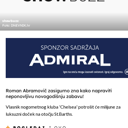
showbuzz
Foto: DNEVNIK.hr
Roman Abramovič zasigurno zna kako napraviti
neponovljivu novogodišnju zabavu!
Vlasnik nogometnog kluba 'Chelsea' potrošit će milijune za
luksuzni doček na otočju St.Barths.
POGLEDAJ
I OVO