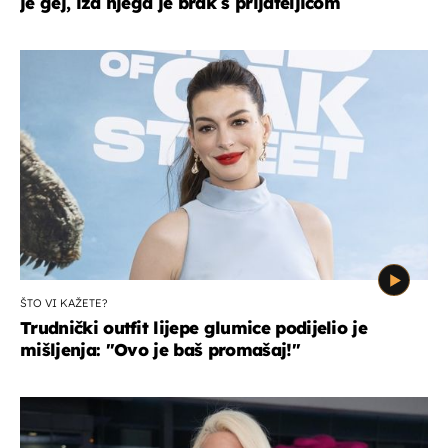
je gej, iza njega je brak s prijateljicom
ŠTO VI KAŽETE?
Trudnički outfit lijepe glumice podijelio je
mišljenja: ''Ovo je baš promašaj!''