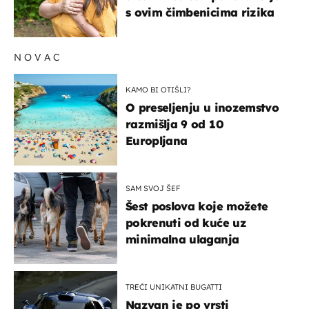
s ovim čimbenicima rizika
NOVAC
KAMO BI OTIŠLI?
O preseljenju u inozemstvo
razmišlja 9 od 10
Europljana
SAM SVOJ ŠEF
Šest poslova koje možete
pokrenuti od kuće uz
minimalna ulaganja
TREĆI UNIKATNI BUGATTI
Nazvan je po vrsti