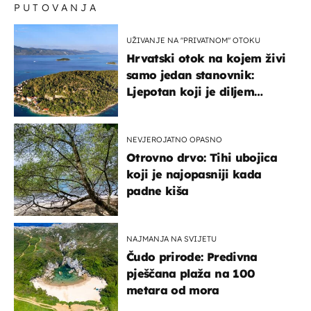
PUTOVANJA
UŽIVANJE NA "PRIVATNOM" OTOKU
Hrvatski otok na kojem živi
samo jedan stanovnik:
Ljepotan koji je diljem
svijeta poznat po svojem
"bijelom zlatu"
NEVJEROJATNO OPASNO
Otrovno drvo: Tihi ubojica
koji je najopasniji kada
padne kiša
NAJMANJA NA SVIJETU
Čudo prirode: Predivna
pješčana plaža na 100
metara od mora