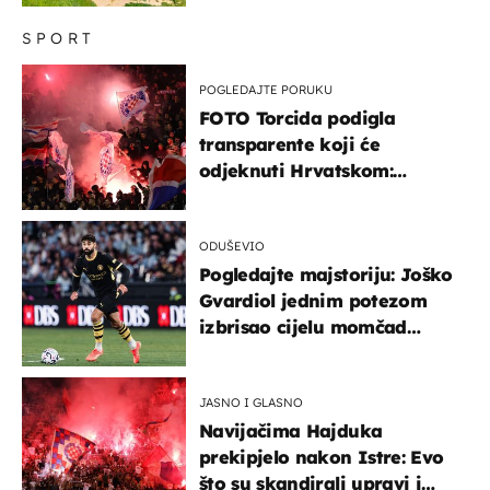
SPORT
POGLEDAJTE PORUKU
FOTO Torcida podigla
transparente koji će
odjeknuti Hrvatskom:
Prozvali "moralne vertikale"
ODUŠEVIO
Pogledajte majstoriju: Joško
Gvardiol jednim potezom
izbrisao cijelu momčad
Atletica
JASNO I GLASNO
Navijačima Hajduka
prekipjelo nakon Istre: Evo
što su skandirali upravi i