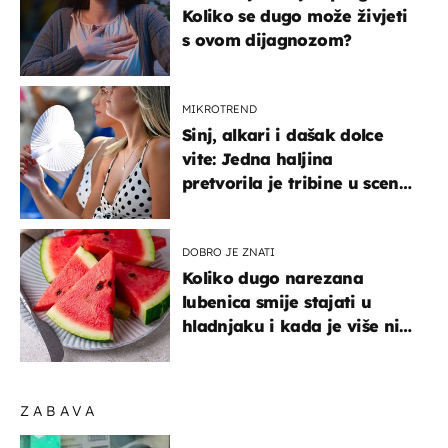
Koliko se dugo može živjeti
s ovom dijagnozom?
MIKROTREND
Sinj, alkari i dašak dolce
vite: Jedna haljina
pretvorila je tribine u scenu
iz talijanskog filma
DOBRO JE ZNATI
Koliko dugo narezana
lubenica smije stajati u
hladnjaku i kada je više nije
sigurno jesti?
ZABAVA