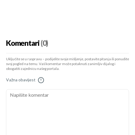
Komentari
(0)
Uključite se u raspravu – podijelite svoje mišljenje, postavite pitanja ili ponudite
svoj pogled na temu. Vaš komentar može potaknuti zanimljiv dijalog i
obogatiti zajednicu našeg portala.
Važna obavijest
!