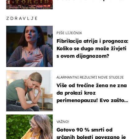
predsjedniku Biliću
ZDRAVLJE
PIŠE LIJEČNIK
Fibrilacija atrija i prognoza:
Koliko se dugo može živjeti
s ovom dijagnozom?
ALARMANTNI REZULTATI NOVE STUDIJE
Više od trećine žena ne zna
da prolazi kroz
perimenopauzu! Evo zašto
su simptomi toliko
zbunjujući
VAŽNO!
Gotovo 90 % smrti od
srčanih bolesti povezano je