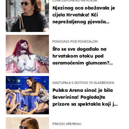
ČUVA USPOMENU NA NJEGA
Njezinog oca obožavala je
cijela Hrvatska! Kći
neprežaljenog pjevača
projurila špicom na dva
kotača
PONOVNO POD POVEĆALOM
Što se sve događalo na
hrvatskom otoku pod
osramoćenim glumcem?
Bizarni prizori i danas
izazivaju nevjericu
NASTUPALA S GOTOVO 70 GLAZBENIKA
Pulska Arena sinoć je bila
Severinina! Pogledajte
prizore sa spektakla koji je
rasprodan mjesec dana
ranije
PRKOSI VREMENU