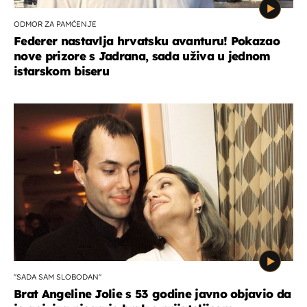
ODMOR ZA PAMĆENJE
Federer nastavlja hrvatsku avanturu! Pokazao
nove prizore s Jadrana, sada uživa u jednom
istarskom biseru
''SADA SAM SLOBODAN''
Brat Angeline Jolie s 53 godine javno objavio da