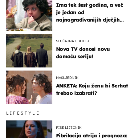
Ima tek šest godina, a već
je jedan od
najnagrađivanijih dječjih
glumaca
SLUČAJNA OBITELJ
Nova TV donosi novu
domaću seriju!
NASLJEDNIK
ANKETA: Koju ženu bi Serhat
trebao izabrati?
LIFESTYLE
PIŠE LIJEČNIK
Fibrilacija atrija i prognoza: