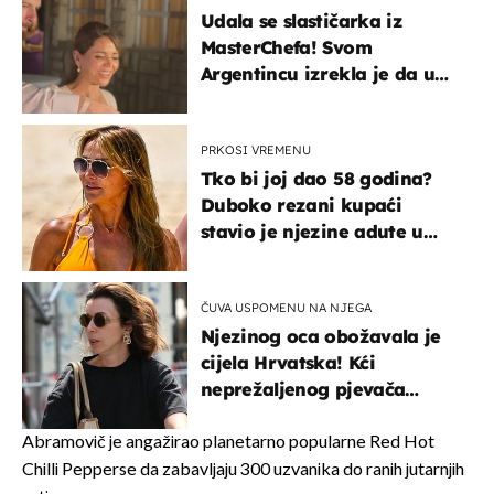
Udala se slastičarka iz
MasterChefa! Svom
Argentincu izrekla je da u
rodnoj Hercegovini
PRKOSI VREMENU
Tko bi joj dao 58 godina?
Duboko rezani kupaći
stavio je njezine adute u
prvi plan
ČUVA USPOMENU NA NJEGA
Njezinog oca obožavala je
cijela Hrvatska! Kći
neprežaljenog pjevača
projurila špicom na dva
kotača
Abramovič je angažirao planetarno popularne Red Hot
Chilli Pepperse da zabavljaju 300 uzvanika do ranih jutarnjih