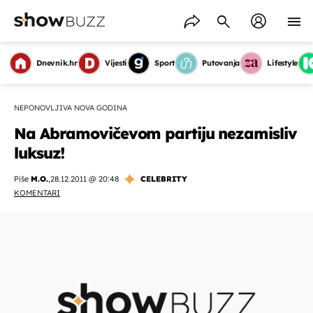
Dnevnik.hr
Vijesti
Sport
Putovanja
Lifestyle
NEPONOVLJIVA NOVA GODINA
Na Abramovičevom partiju nezamisliv
luksuz!
Piše
M.O.
,
28.12.2011 @ 20:48
CELEBRITY
KOMENTARI
OMOGUĆI OBAVIJESTI