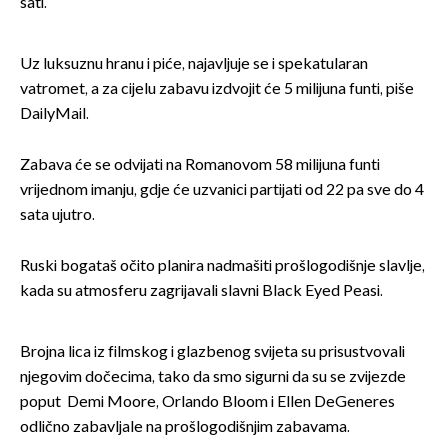
sati.
Uz luksuznu hranu i piće, najavljuje se i spekatularan
vatromet, a za cijelu zabavu izdvojit će 5 milijuna funti, piše
DailyMail.
Zabava će se odvijati na Romanovom 58 milijuna funti
vrijednom imanju, gdje će uzvanici partijati od 22 pa sve do 4
sata ujutro.
Ruski bogataš očito planira nadmašiti prošlogodišnje slavlje,
kada su atmosferu zagrijavali slavni Black Eyed Peasi.
Brojna lica iz filmskog i glazbenog svijeta su prisustvovali
njegovim dočecima, tako da smo sigurni da su se zvijezde
poput Demi Moore, Orlando Bloom i Ellen DeGeneres
odlično zabavljale na prošlogodišnjim zabavama.