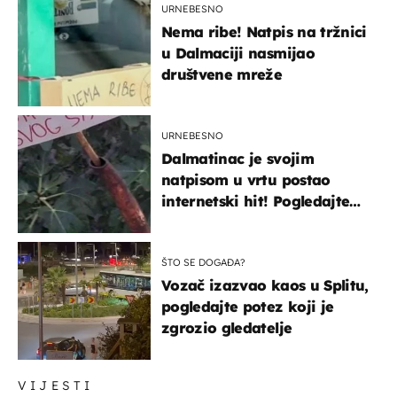
URNEBESNO
Nema ribe! Natpis na tržnici
u Dalmaciji nasmijao
društvene mreže
URNEBESNO
Dalmatinac je svojim
natpisom u vrtu postao
internetski hit! Pogledajte
što je napisao
ŠTO SE DOGAĐA?
Vozač izazvao kaos u Splitu,
pogledajte potez koji je
zgrozio gledatelje
VIJESTI