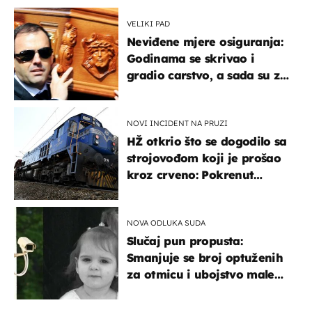
VELIKI PAD
Neviđene mjere osiguranja:
Godinama se skrivao i
gradio carstvo, a sada su za
njegovo izručenje naručili
posebno vozilo
NOVI INCIDENT NA PRUZI
HŽ otkrio što se dogodilo sa
strojovođom koji je prošao
kroz crveno: Pokrenut
inspekcijski nadzor
NOVA ODLUKA SUDA
Slučaj pun propusta:
Smanjuje se broj optuženih
za otmicu i ubojstvo male
Danke