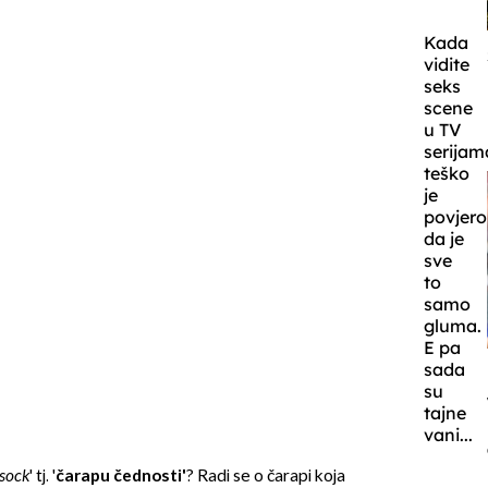
Kada
vidite
seks
scene
u TV
serijam
teško
je
povjero
da je
sve
to
samo
gluma.
E pa
sada
su
tajne
vani...
sock
' tj. '
čarapu čednosti'
? Radi se o čarapi koja