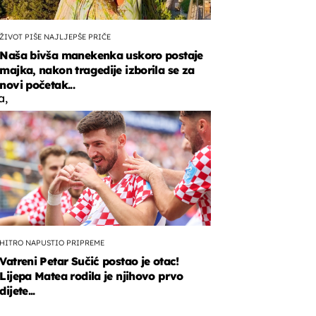
ŽIVOT PIŠE NAJLJEPŠE PRIČE
Naša bivša manekenka uskoro postaje
majka, nakon tragedije izborila se za
novi početak...
a,
vati
HITRO NAPUSTIO PRIPREME
Vatreni Petar Sučić postao je otac!
Lijepa Matea rodila je njihovo prvo
dijete...