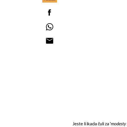
Jeste li ikada čuli za '
modesty 