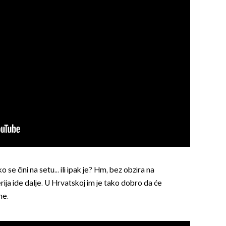
 se čini na setu... ili ipak je? Hm, bez obzira na
rija ide dalje. U Hrvatskoj im je tako dobro da će
ne.