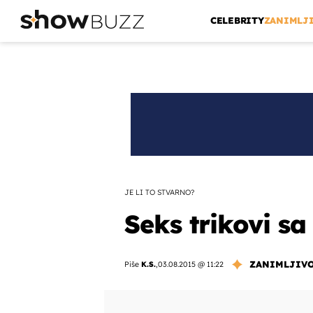
CELEBRITY
ZANIMLJ
JE LI TO STVARNO?
Seks trikovi sa
ZANIMLJIV
Piše
K.S.
,
03.08.2015 @ 11:22