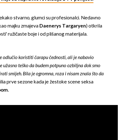
tekako stvarno, glumci su profesionalci. Nedavno
i kao majku zmajeva
Daenerys Targaryen
) otkrila
ti' ružičaste boje i od plišanog materijala.
OMOGUĆI OBAVIJESTI
 odlučio koristiti čarapu čednosti, ali je nabavio
mi je užasno teško da budem potpuno ozbiljna dok smo
lirati smijeh. Bila je ogromna, roza i nisam znala što da
milia prve sezone kada je žestoke scene seksa
oom.