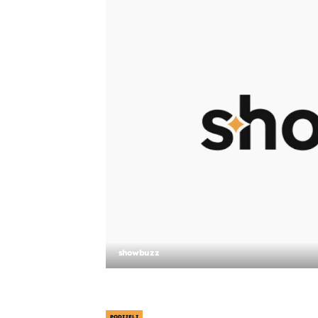
showbuzz
PODIJELI