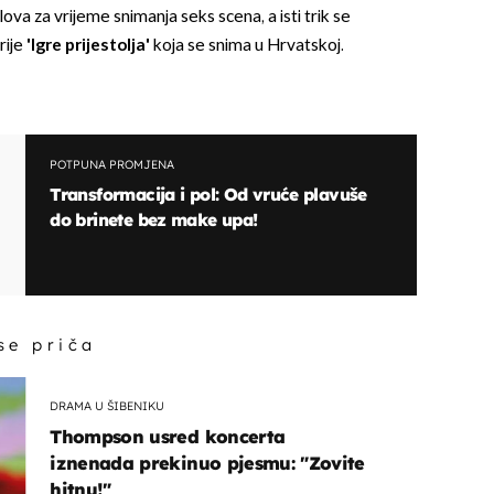
lova za vrijeme snimanja seks scena, a isti trik se
rije
'Igre prijestolja'
koja se snima u Hrvatskoj.
POTPUNA PROMJENA
Transformacija i pol: Od vruće plavuše
do brinete bez make upa!
 se priča
DRAMA U ŠIBENIKU
Thompson usred koncerta
iznenada prekinuo pjesmu: "Zovite
hitnu!"