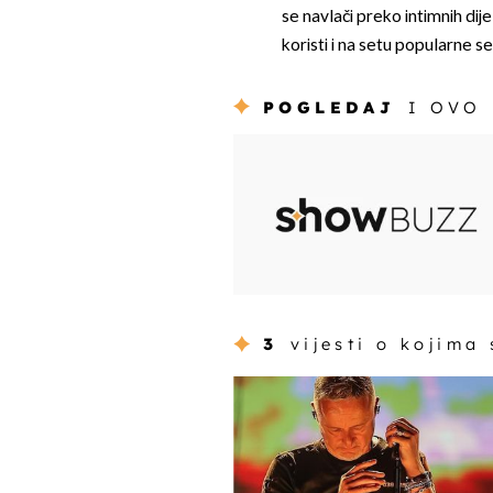
se navlači preko intimnih dije
koristi i na setu popularne se
POGLEDAJ
I OVO
3
vijesti o kojima