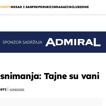
IVOSTI
NEKAD I SAD
PREPORUKE
INMAGAZIN
CLUBZONE
 snimanja: Tajne su vani
OSTI
KOMENTARI