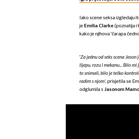
Iako scene seksa izgledaju i
je
Emilia Clarke
(poznatija 
kako je njihova 'čarapa čednos
'
Za jednu od seks scena Jason je
lijepu, rozu i mekanu... Bilo 
to snimali, bilo je teško kontro
radim s njom',
prisjetila se E
odglumila s
Jasonom Mam