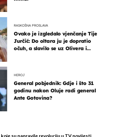
RASKOŠNA PROSLAVA
Ovako je izgledalo vjenčanje Tije
Jurčić: Do oltara ju je dopratio
očuh, a slavilo se uz Olivera i
Rozgu
HEROJ
General pobjednik: Gdje i što 31
godinu nakon Oluje radi general
Ante Gotovina?
 koje su napravile revoluciju u TV povijesti