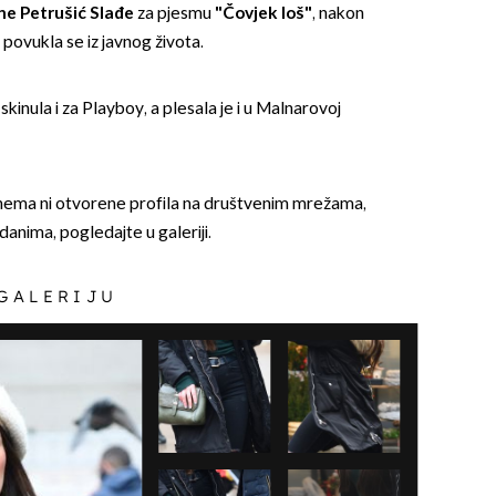
ne Petrušić Slađe
za pjesmu
"Čovjek loš"
, nakon
 povukla se iz javnog života.
e skinula i za Playboy, a plesala je i u Malnarovoj
OMOGUĆI OBAVIJESTI
, nema ni otvorene profila na društvenim mrežama,
danima, pogledajte u galeriji.
 GALERIJU