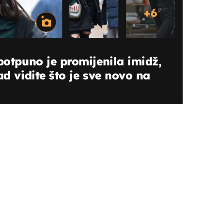
+
6
potpuno je promijenila imidž,
ad vidite što je sve novo na