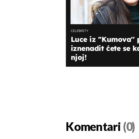
CELEBRITY
Luce iz ''Kumova'' 
iznenadit ćete se k
njoj!
Komentari
(0)