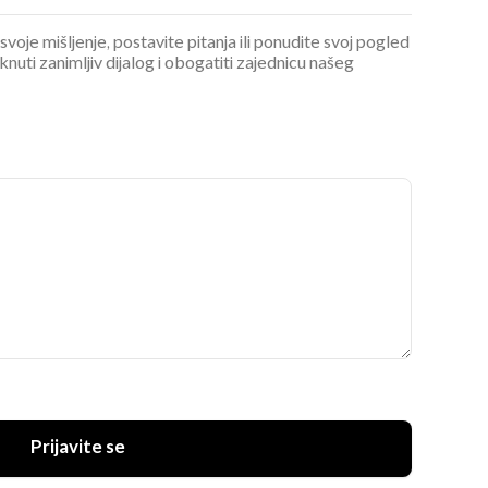
 svoje mišljenje, postavite pitanja ili ponudite svoj pogled
ti zanimljiv dijalog i obogatiti zajednicu našeg
Prijavite se