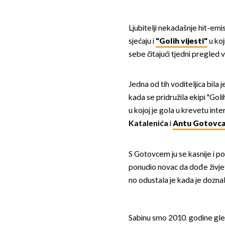
Ljubitelji nekadašnje hit-em
sjećaju i
"Golih vijesti"
u koj
sebe čitajući tjedni pregled vi
Jedna od tih voditeljica bila je
kada se pridružila ekipi "Golih
u kojoj je gola u krevetu in
Katalenića
i
Antu Gotovc
S Gotovcem ju se kasnije i pov
ponudio novac da dođe živjeti 
no odustala je kada je doznal
Sabinu smo 2010. godine gleda