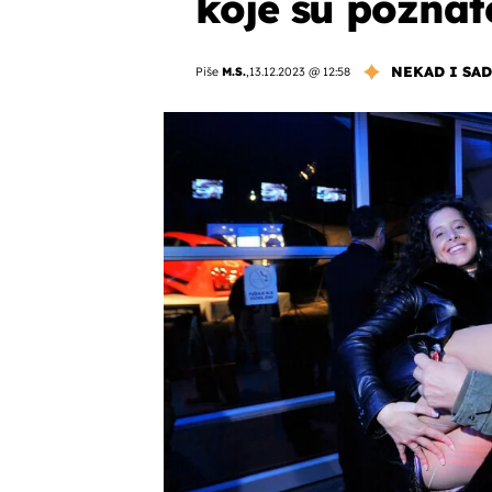
koje su poznate
NEKAD I SAD
Piše
M.S.
,
13.12.2023 @ 12:58