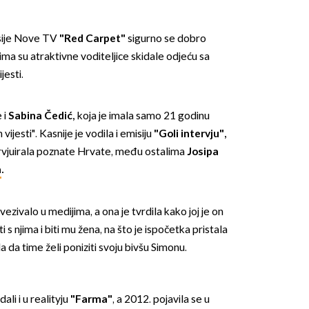
isije Nove TV
"Red Carpet"
sigurno se dobro
ima su atraktivne voditeljice skidale odjeću sa
jesti.
 i
Sabina Čedić,
koja je imala samo 21 godinu
 vijesti". Kasnije je vodila i emisiju
"Goli intervju",
tervjuirala poznate Hrvate, među ostalima
Josipa
a
.
ezivalo u medijima, a ona je tvrdila kako joj je on
s njima i biti mu žena, na što je ispočetka pristala
a da time želi poniziti svoju bivšu Simonu.
li i u realityju
"Farma"
, a 2012. pojavila se u