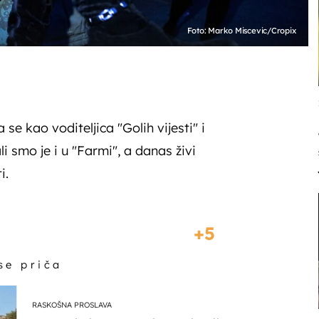
Foto: Marko Miscevic/Cropix
se kao voditeljica "Golih vijesti" i
li smo je i u "Farmi", a danas živi
i.
5
 se priča
RASKOŠNA PROSLAVA