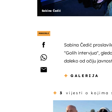
Sabina Čedić
PODIJELI
Sabina Čedić proslavila 
"Golih intervjua", gleda
daleko od očiju javnost
GALERIJA
3
vijesti o kojima