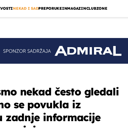
IVOSTI
NEKAD I SAD
PREPORUKE
INMAGAZIN
CLUBZONE
smo nekad često gledali
o se povukla iz
u zadnje informacije