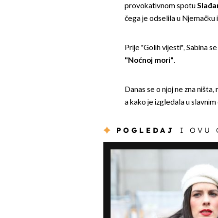
provokativnom spotu
Slađa
čega je odselila u Njemačku i
Prije "Golih vijesti", Sabina s
"Noćnoj mori"
.
Danas se o njoj ne zna ništa
a kako je izgledala u slavnim 
POGLEDAJ
I OVU