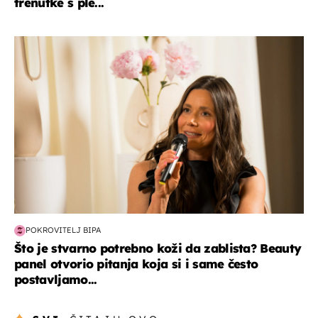
trenutke s ple...
moda & ljepota
POKROVITELJ BIPA
Što je stvarno potrebno koži da zablista? Beauty
panel otvorio pitanja koja si i same često
postavljamo...