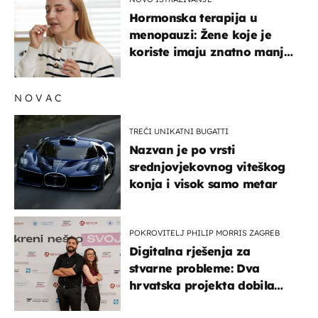
Hormonska terapija u
menopauzi: Žene koje je
koriste imaju znatno manji
rizik od ovoga
NOVAC
TREĆI UNIKATNI BUGATTI
Nazvan je po vrsti
srednjovjekovnog viteškog
konja i visok samo metar
POKROVITELJ PHILIP MORRIS ZAGREB
Digitalna rješenja za
stvarne probleme: Dva
hrvatska projekta dobila
potporu za razvoj