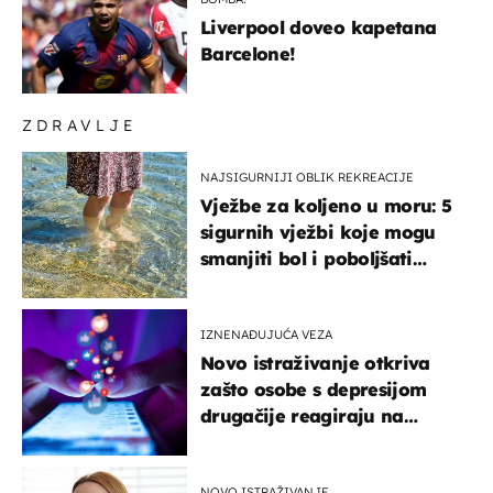
Liverpool doveo kapetana
Barcelone!
ZDRAVLJE
NAJSIGURNIJI OBLIK REKREACIJE
Vježbe za koljeno u moru: 5
sigurnih vježbi koje mogu
smanjiti bol i poboljšati
pokretljivost
IZNENAĐUJUĆA VEZA
Novo istraživanje otkriva
zašto osobe s depresijom
drugačije reagiraju na
lajkove
NOVO ISTRAŽIVANJE