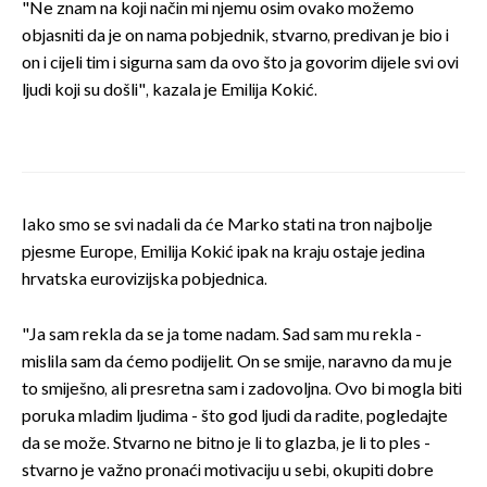
"Ne znam na koji način mi njemu osim ovako možemo
objasniti da je on nama pobjednik, stvarno, predivan je bio i
on i cijeli tim i sigurna sam da ovo što ja govorim dijele svi ovi
ljudi koji su došli", kazala je Emilija Kokić.
Iako smo se svi nadali da će Marko stati na tron najbolje
pjesme Europe, Emilija Kokić ipak na kraju ostaje jedina
hrvatska eurovizijska pobjednica.
"Ja sam rekla da se ja tome nadam. Sad sam mu rekla -
mislila sam da ćemo podijelit. On se smije, naravno da mu je
to smiješno, ali presretna sam i zadovoljna. Ovo bi mogla biti
poruka mladim ljudima - što god ljudi da radite, pogledajte
da se može. Stvarno ne bitno je li to glazba, je li to ples -
stvarno je važno pronaći motivaciju u sebi, okupiti dobre