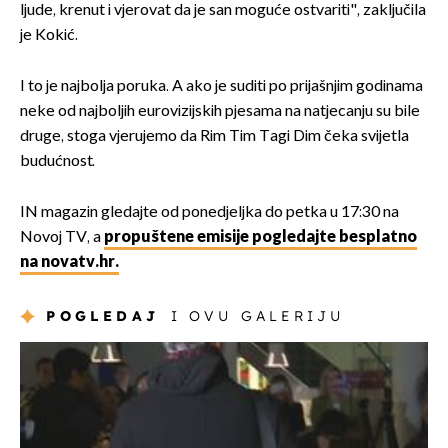
ljude, krenut i vjerovat da je san moguće ostvariti", zaključila
je Kokić.
I to je najbolja poruka. A ako je suditi po prijašnjim godinama
neke od najboljih eurovizijskih pjesama na natjecanju su bile
druge, stoga vjerujemo da Rim Tim Tagi Dim čeka svijetla
budućnost.
IN magazin gledajte od ponedjeljka do petka u 17:30 na
Novoj TV, a
propuštene emisije pogledajte besplatno
na novatv.hr.
POGLEDAJ
I OVU GALERIJU