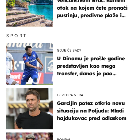
Veličanstveni Brač: Kameni
otok na kojem ćete pronaći
pustinju, predivne plaže i
uzbudljivu hranu
SPORT
GDJE ĆE SAD?
U Dinamu je prošle godine
predstavljen kao mega
transfer, danas je pao
najniže u karijeri
IZ VEDRA NEBA
Garcijin potez otkrio novu
situaciju na Poljudu: Mladi
hajdukovac pred odlaskom
BOMBA!