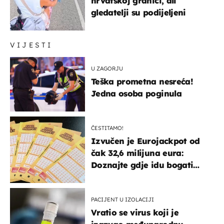
hrvatskoj granici, ali
gledatelji su podijeljeni
VIJESTI
U ZAGORJU
Teška prometna nesreća!
Jedna osoba poginula
ČESTITAMO!
Izvučen je Eurojackpot od
čak 32,6 milijuna eura:
Doznajte gdje idu bogati
dobitci u Hrvatskoj
PACIJENT U IZOLACIJI
Vratio se virus koji je