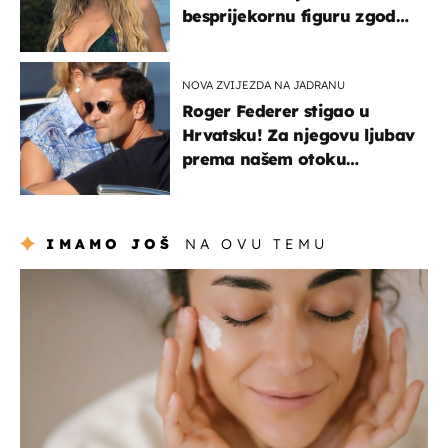
besprijekornu figuru zgodne
voditeljice
NOVA ZVIJEZDA NA JADRANU
Roger Federer stigao u
Hrvatsku! Za njegovu ljubav
prema našem otoku
zaslužan je jedan poznati
Hrvat
IMAMO JOŠ
NA OVU TEMU
moda & ljepota