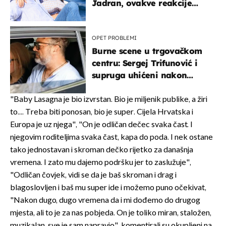
Jadran, ovakve reakcije
vjerojatno nisu očekivali
OPET PROBLEMI
Burne scene u trgovačkom
centru: Sergej Trifunović i
supruga uhićeni nakon
svađe!
"Baby Lasagna je bio izvrstan. Bio je miljenik publike, a žiri
to.... Treba biti ponosan, bio je super. Cijela Hrvatska i
Europa je uz njega", "On je odličan dečec svaka čast. I
njegovim roditeljima svaka čast, kapa do poda. I nek ostane
tako jednostavan i skroman dečko rijetko za današnja
vremena. I zato mu dajemo podršku jer to zaslužuje",
"Odličan čovjek, vidi se da je baš skroman i drag i
blagoslovljen i baš mu super ide i možemo puno očekivat,
"Nakon dugo, dugo vremena da i mi dođemo do drugog
mjesta, ali to je za nas pobjeda. On je toliko miran, staložen,
muzikalan, sve je sam napravio", komentirali su okupljeni na