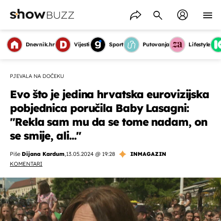
Dnevnik.hr
Vijesti
Sport
Putovanja
Lifestyle
PJEVALA NA DOČEKU
Evo što je jedina hrvatska eurovizijska
pobjednica poručila Baby Lasagni:
"Rekla sam mu da se tome nadam, on
se smije, ali..."
Piše
Dijana Kardum
,
13.05.2024 @ 19:28
INMAGAZIN
KOMENTARI
OMOGUĆI OBAVIJESTI