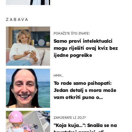
košta samo 18 eura
ZABAVA
POKAŽITE ŠTO ZNATE!
Samo pravi intelektualci
mogu riješiti ovaj kviz bez
ijedne pogreške
HMM…
To rade samo psihopati:
Jedan detalj s mora može
vam otkriti puno o
prijateljima
ZAMJERATE LI JOJ?
"Koja kuja…": Snašla se na