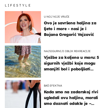
LIFESTYLE
U NOJ NIJE VRUĆE
Ovo je savršena haljina za
ljeto i more - nosi je i
Bojana Gregorić Vejzović
NAJSIGURNIJI OBLIK REKREACIJE
Vježbe za koljeno u moru: 5
sigurnih vježbi koje mogu
smanjiti bol i poboljšati
pokretljivost
BAŠ EFEKTNA
Kada smo na zadarskoj rivi
ugledali ovu haljinu, morali
smo doznati odakle je –