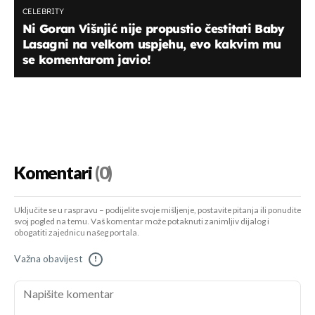
CELEBRITY
Ni Goran Višnjić nije propustio čestitati Baby
Lasagni na velkom uspjehu, evo kakvim mu
se komentarom javio!
Komentari
(0)
Uključite se u raspravu – podijelite svoje mišljenje, postavite pitanja ili ponudite
svoj pogled na temu. Vaš komentar može potaknuti zanimljiv dijalog i
obogatiti zajednicu našeg portala.
Važna obavijest
!