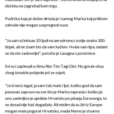
dočeku na zagrebačkom trgu.
Podrška koju je dobio dirnula je i samog Marka koji prilikom
zahvale nije mogao suspregnuti suze.
"Ja sam očekivao 20 ljudi na aerodromu i ovdje onako 100-
tinjak, ali ne znam što da vam kažem. Hvala vam lipa, nadam
se da ste zadovoljni", poručio je Lasagna s pozornice.
Svi su i zaplesali u ritmu Rim Tim Tagi Dim. No gorak okus
zbog izmakle pobjede još se osjeti.
"Ja ti neću lagat, ja sam čak malo i ljut, koliko god da sam
ponosan zapravo na sve što je Marko napravio i koliko je
ono zanimljivo je ujedinio Hrvatsku po pitanju Eurosonga, to
se dosad nije baš događalo. Ali mislim da su žiri iz Europe
mogao malo pogurat Hrvatsku, mada Nemo je stvarno