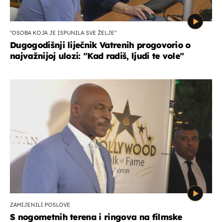
"OSOBA KOJA JE ISPUNILA SVE ŽELJE"
Dugogodišnji liječnik Vatrenih progovorio o
najvažnijoj ulozi: "Kad radiš, ljudi te vole"
ZAMIJENILI POSLOVE
S nogometnih terena i ringova na filmske