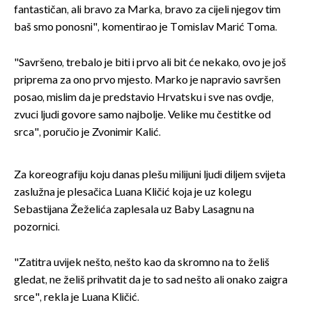
fantastičan, ali bravo za Marka, bravo za cijeli njegov tim
baš smo ponosni", komentirao je Tomislav Marić Toma.
"Savršeno, trebalo je biti i prvo ali bit će nekako, ovo je još
priprema za ono prvo mjesto. Marko je napravio savršen
posao, mislim da je predstavio Hrvatsku i sve nas ovdje,
zvuci ljudi govore samo najbolje. Velike mu čestitke od
srca", poručio je Zvonimir Kalić.
Za koreografiju koju danas plešu milijuni ljudi diljem svijeta
zaslužna je plesačica Luana Kličić koja je uz kolegu
Sebastijana Žeželića zaplesala uz Baby Lasagnu na
pozornici.
"Zatitra uvijek nešto, nešto kao da skromno na to želiš
gledat, ne želiš prihvatit da je to sad nešto ali onako zaigra
srce", rekla je Luana Kličić.