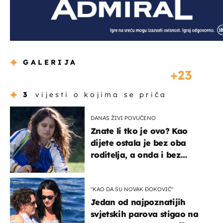
GALERIJA
23
3
vijesti o kojima se priča
DANAS ŽIVI POVUČENO
Znate li tko je ovo? Kao
dijete ostala je bez oba
roditelja, a onda i bez
milijuna koje je trebala
naslijediti
"KAO DA SU NOVAK ĐOKOVIĆ"
Jedan od najpoznatijih
svjetskih parova stigao na