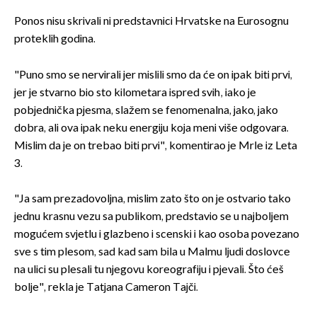
Ponos nisu skrivali ni predstavnici Hrvatske na Eurosognu
proteklih godina.
"Puno smo se nervirali jer mislili smo da će on ipak biti prvi,
jer je stvarno bio sto kilometara ispred svih, iako je
pobjednička pjesma, slažem se fenomenalna, jako, jako
dobra, ali ova ipak neku energiju koja meni više odgovara.
Mislim da je on trebao biti prvi", komentirao je Mrle iz Leta
3.
"Ja sam prezadovoljna, mislim zato što on je ostvario tako
jednu krasnu vezu sa publikom, predstavio se u najboljem
mogućem svjetlu i glazbeno i scenski i kao osoba povezano
sve s tim plesom, sad kad sam bila u Malmu ljudi doslovce
na ulici su plesali tu njegovu koreografiju i pjevali. Što ćeš
bolje", rekla je Tatjana Cameron Tajči.