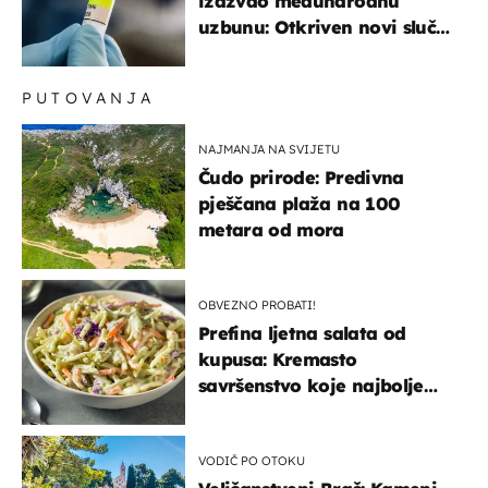
izazvao međunarodnu
uzbunu: Otkriven novi slučaj
u Europi
PUTOVANJA
NAJMANJA NA SVIJETU
Čudo prirode: Predivna
pješčana plaža na 100
metara od mora
OBVEZNO PROBATI!
Prefina ljetna salata od
kupusa: Kremasto
savršenstvo koje najbolje
paše uz pečeno meso
VODIČ PO OTOKU