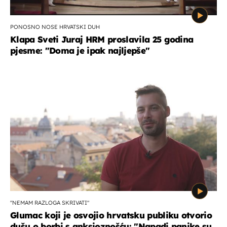
PONOSNO NOSE HRVATSKI DUH
Klapa Sveti Juraj HRM proslavila 25 godina
pjesme: "Doma je ipak najljepše"
"NEMAM RAZLOGA SKRIVATI"
Glumac koji je osvojio hrvatsku publiku otvorio
dušu o borbi s anksioznošću: "Napadi panike su