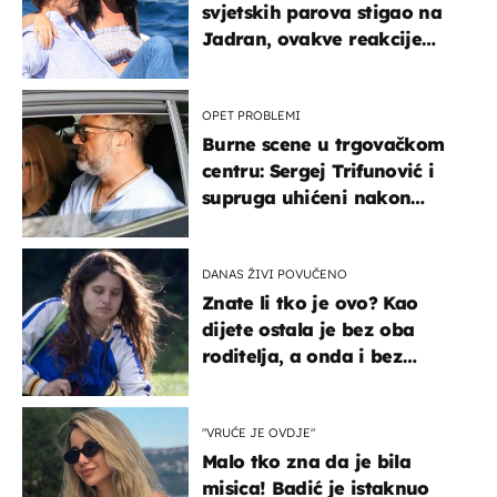
svjetskih parova stigao na
Jadran, ovakve reakcije
vjerojatno nisu očekivali
OPET PROBLEMI
Burne scene u trgovačkom
centru: Sergej Trifunović i
supruga uhićeni nakon
svađe!
DANAS ŽIVI POVUČENO
Znate li tko je ovo? Kao
dijete ostala je bez oba
roditelja, a onda i bez
milijuna koje je trebala
naslijediti
"VRUĆE JE OVDJE"
Malo tko zna da je bila
misica! Badić je istaknuo