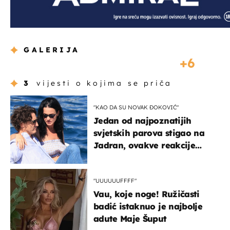
GALERIJA
6
3
vijesti o kojima se priča
"KAO DA SU NOVAK ĐOKOVIĆ"
Jedan od najpoznatijih
svjetskih parova stigao na
Jadran, ovakve reakcije
vjerojatno nisu očekivali
"UUUUUUFFFF"
Vau, koje noge! Ružičasti
badić istaknuo je najbolje
adute Maje Šuput