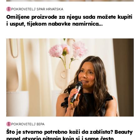
POKROVITELJ SPAR HRVATSKA
Omiljene proizvode za njegu sada možete kupiti
i usput, tijekom nabavke namirnica...
moda & ljepota
POKROVITELJ BIPA
Što je stvarno potrebno koži da zablista? Beauty
panel otvorio pitanja koja si i same često