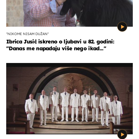
"NIKOME NISAM DUŽAN"
Ibrica Jusić iskreno o ljubavi u 82. godini:
"Danas me napadaju više nego ikad..."