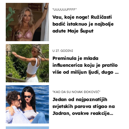
"UUUUUUFFFF"
Vau, koje noge! Ružičasti
badić istaknuo je najbolje
adute Maje Šuput
U 27. GODINI
Preminula je mlada
influencerica koju je pratilo
više od milijun ljudi, dugo se
borila s opakom bolešću
"KAO DA SU NOVAK ĐOKOVIĆ"
Jedan od najpoznatijih
svjetskih parova stigao na
Jadran, ovakve reakcije
vjerojatno nisu očekivali