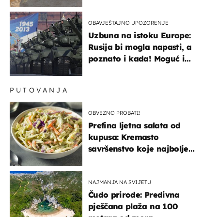
OBAVJEŠTAJNO UPOZORENJE
Uzbuna na istoku Europe:
Rusija bi mogla napasti, a
poznato i kada! Moguć i
kopneni upad u članicu
NATO-a
PUTOVANJA
OBVEZNO PROBATI!
Prefina ljetna salata od
kupusa: Kremasto
savršenstvo koje najbolje
paše uz pečeno meso
NAJMANJA NA SVIJETU
Čudo prirode: Predivna
pješčana plaža na 100