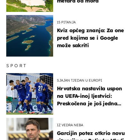
metara od mora
15 PITANJA
Kviz općeg znanja: Za one
pred kojima se i Google
može sakriti
SPORT
SJAJAN TJEDAN U EUROPI
Hrvatska nastavila uspon
na UEFA-inoj ljestvici:
Preskočena je još jedna
država
IZ VEDRA NEBA
Garcijin potez otkrio novu