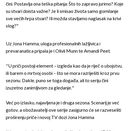
čini. Postavlja ona teška pitanja: Što to zapravo jurimo? Koje
su stvari doista važne? Je li smisao života samo gomilanje
sve većih hrpa stvari? Ili možda stavljamo naglasak na krivi
slog?"
Uz Jona Hamma, uloga profesionalnih lažljivica i
prevaranatica pripala je i Olivii Munn te Amandi Peet.
''U priči postoji element – izgleda kao da je riječ o ubojstvu,
ili barem o mrtvoj osobi – što se mora razriješiti kroz prvu
sezonu. Dakle, puno se toga događa, ali to seriju čini
izuzetno zanimljivom za gledanje."
Već po izlasku, najavljena je i druga sezona. Scenarij je već
gotov, a obožavatelji ove serije zasigurno će se razveseliti
proširenju priče i novoj TV dozi Jona Hamma