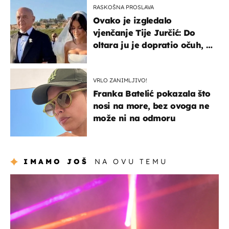
RASKOŠNA PROSLAVA
Ovako je izgledalo
vjenčanje Tije Jurčić: Do
oltara ju je dopratio očuh, a
slavilo se uz Olivera i Rozgu
VRLO ZANIMLJIVO!
Franka Batelić pokazala što
nosi na more, bez ovoga ne
može ni na odmoru
IMAMO JOŠ
NA OVU TEMU
kultura & zabava