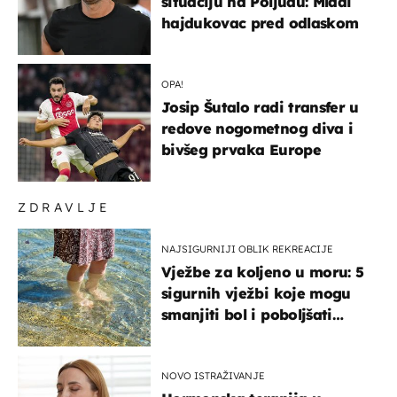
situaciju na Poljudu: Mladi
hajdukovac pred odlaskom
OPA!
Josip Šutalo radi transfer u
redove nogometnog diva i
bivšeg prvaka Europe
ZDRAVLJE
NAJSIGURNIJI OBLIK REKREACIJE
Vježbe za koljeno u moru: 5
sigurnih vježbi koje mogu
smanjiti bol i poboljšati
pokretljivost
NOVO ISTRAŽIVANJE