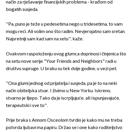
način za rješavanje financijskih problema - krađom od
bogatih susjeda.
''Pa, puno je teže u pedesetima nego u tridesetima, to vam
mogu reći. Ali volim ono što radim. Nevjerojatno sam sretan.
Najsretniji sam kad sam na setu'', kaže.
Ovakvom raspoloženju ovog glumca doprinosi i činjenica što
na setu nove serije "Your Friends and Neighbors" radi u
društvu supruge. U braku su tek dvije godine, u vezi pet.
''Ona glumi jednog od prijatelja i susjeda, pa je to na neki
način obiteljska stvar. I živimo u New Yorku. Iskreno,
stvarno je lijepo. Tako da je iscrpljujuće, ali i ispunjavajuće,
terapeutski i sve to''.
Prije braka s Annom Osceolom tvrdio je kako mu ne treba
potvrda ljubavi ma papiru. Držao se i one kako roditeljstvo