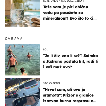
NIJE UVIJEK NAJBOLJI IZBOR
Teže vam je piti običnu
vodu pa posežete za
mineralnom? Evo što to čini
organizmu
ZABAVA
LOL
"Je li živ, zna li se?": Snimka
s Jadrana postala hit, radi li
i vaš muž ovo?
ŠTO KAŽETE?
"Hrvat sam, ali ovo je
sramota": Prizor s granice
izazvao burnu raspravu na