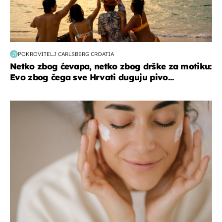
POKROVITELJ CARLSBERG CROATIA
Netko zbog ćevapa, netko zbog drške za motiku:
Evo zbog čega sve Hrvati duguju pivo...
moda & ljepota