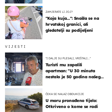
društvenim mrežama
ZAMJERATE LI JOJ?
"Koja kuja…": Snašla se na
hrvatskoj granici, ali
gledatelji su podijeljeni
VIJESTI
"I DALJE SU PLESALI, VRIŠTALI..."
Turisti mu zapalili
apartman: "U 30 minuta
nestalo je 50 godina našeg
života, supruga i ja ne
možemo oka sklopiti"
ČEKA SE NALAZ OBDUKCIJE
U moru pronađeno tijelo:
Otkriveno o kome se radi