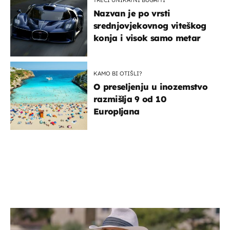
TREĆI UNIKATNI BUGATTI
Nazvan je po vrsti
srednjovjekovnog viteškog
konja i visok samo metar
KAMO BI OTIŠLI?
O preseljenju u inozemstvo
razmišlja 9 od 10
Europljana