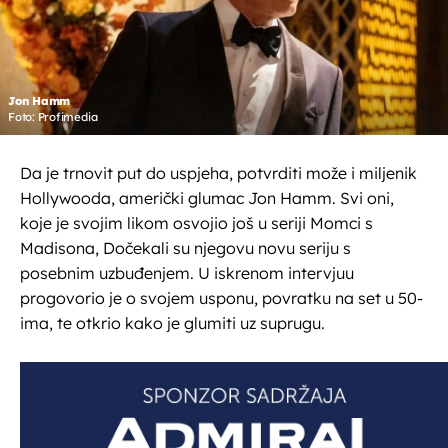
Jon Hamm
Foto: Profimedia
Da je trnovit put do uspjeha, potvrditi može i miljenik
Hollywooda, američki glumac Jon Hamm. Svi oni,
koje je svojim likom osvojio još u seriji Momci s
Madisona, Dočekali su njegovu novu seriju s
posebnim uzbuđenjem. U iskrenom intervjuu
progovorio je o svojem usponu, povratku na set u 50-
ima, te otkrio kako je glumiti uz suprugu.