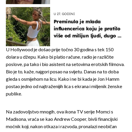
U 27. GODINI
Preminula je mlada
influencerica koju je pratilo
više od milijun ljudi, dugo se
borila s opakom bolešću
U Hollywood je došao prije točno 30 godina s tek 150
dolara u džepu. Kako bi platio račune, radio je različite
poslove, pa tako i bio asistent na setovima erotskih filmova.
Bio je to, kaže, najgori posao na svijetu. Danas na to doba
gleda s osmijehom na licu. Kako i ne bi kada je Jon Hamm
postao jedno od najtraženijih lica s ekrana i miljenik ženske
publike.
Na zadovoljstvo mnogih, ova ikona TV serije Momci s
Madisona, vraća se kao Andrew Cooper, bivši financijski
moćnik koji, nakon otkaza i razvoda, pronalazi neobičan