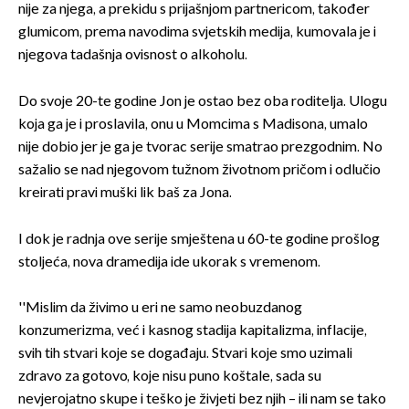
nije za njega, a prekidu s prijašnjom partnericom, također
glumicom, prema navodima svjetskih medija, kumovala je i
njegova tadašnja ovisnost o alkoholu.
Do svoje 20-te godine Jon je ostao bez oba roditelja. Ulogu
koja ga je i proslavila, onu u Momcima s Madisona, umalo
nije dobio jer je ga je tvorac serije smatrao prezgodnim. No
sažalio se nad njegovom tužnom životnom pričom i odlučio
kreirati pravi muški lik baš za Jona.
I dok je radnja ove serije smještena u 60-te godine prošlog
stoljeća, nova dramedija ide ukorak s vremenom.
''Mislim da živimo u eri ne samo neobuzdanog
konzumerizma, već i kasnog stadija kapitalizma, inflacije,
svih tih stvari koje se događaju. Stvari koje smo uzimali
zdravo za gotovo, koje nisu puno koštale, sada su
nevjerojatno skupe i teško je živjeti bez njih – ili nam se tako