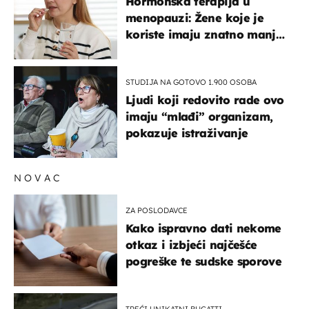
Hormonska terapija u
menopauzi: Žene koje je
koriste imaju znatno manji
rizik od ovoga
STUDIJA NA GOTOVO 1.900 OSOBA
Ljudi koji redovito rade ovo
imaju “mlađi” organizam,
pokazuje istraživanje
NOVAC
ZA POSLODAVCE
Kako ispravno dati nekome
otkaz i izbjeći najčešće
pogreške te sudske sporove