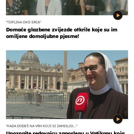
"TOPLINA OKO SRCA"
Domaće glazbene zvijezde otkrile koje su im
omiljene domoljubne pjesme!
"KADA DOĐEŠ NA VRH KOJI SI ZAMISLIO..."
Upoznajte redovnicu zaposlenu u Vatikanu koja