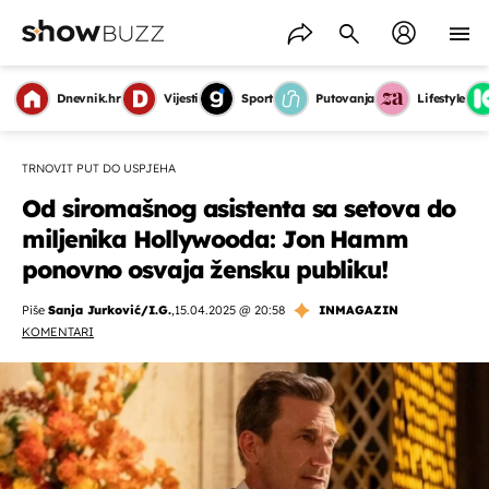
Dnevnik.hr
Vijesti
Sport
Putovanja
Lifestyle
TRNOVIT PUT DO USPJEHA
Od siromašnog asistenta sa setova do
miljenika Hollywooda: Jon Hamm
ponovno osvaja žensku publiku!
Piše
Sanja Jurković/I.G.
,
15.04.2025 @ 20:58
INMAGAZIN
KOMENTARI
OMOGUĆI OBAVIJESTI