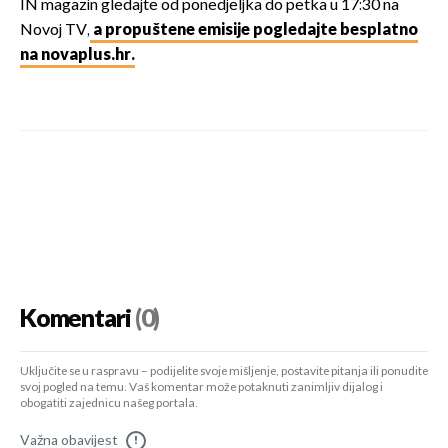
IN magazin gledajte od ponedjeljka do petka u 17:30 na
Novoj TV,
a propuštene emisije pogledajte besplatno
na novaplus.hr.
Komentari
(0)
Uključite se u raspravu – podijelite svoje mišljenje, postavite pitanja ili ponudite
svoj pogled na temu. Vaš komentar može potaknuti zanimljiv dijalog i
obogatiti zajednicu našeg portala.
Važna obavijest
!