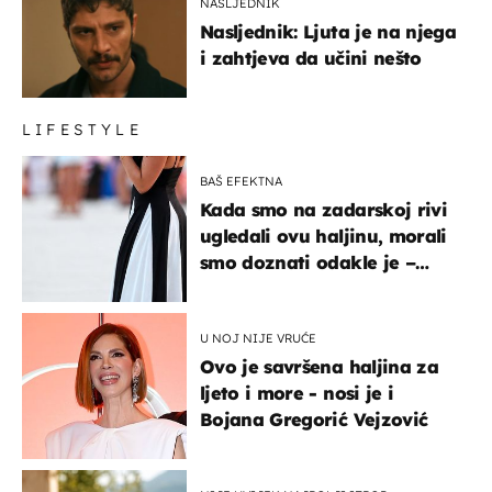
NASLJEDNIK
Nasljednik: Ljuta je na njega
i zahtjeva da učini nešto
LIFESTYLE
BAŠ EFEKTNA
Kada smo na zadarskoj rivi
ugledali ovu haljinu, morali
smo doznati odakle je –
košta samo 18 eura
U NOJ NIJE VRUĆE
Ovo je savršena haljina za
ljeto i more - nosi je i
Bojana Gregorić Vejzović