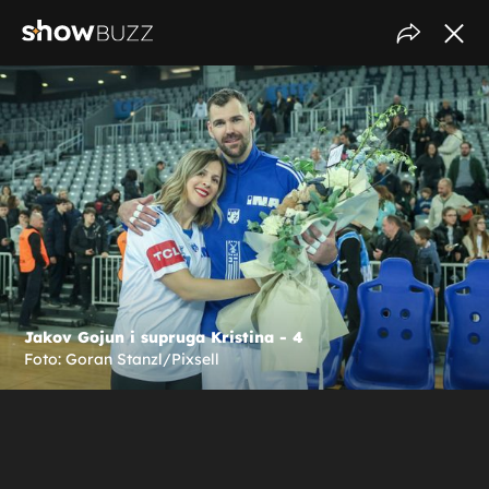
Jakov Gojun i supruga Kristina - 4
Foto: Goran Stanzl/Pixsell