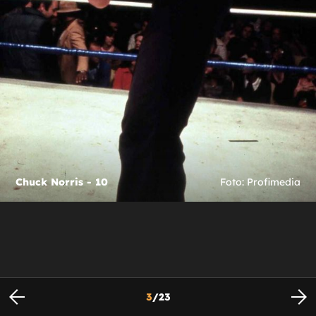
Chuck Norris - 10
Foto: Profimedia
3
/
23