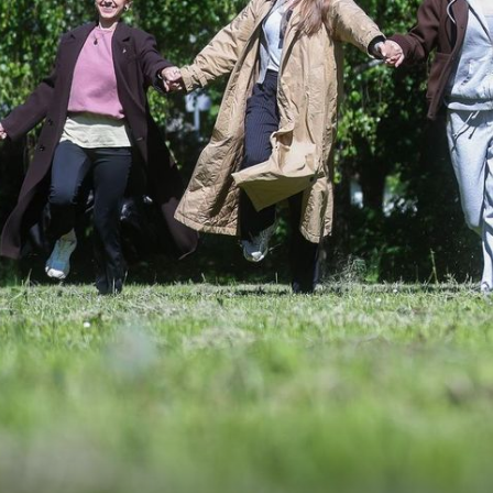
16
+
19
OTKRIVENA TAJNA ANDROMEDE
asaju
Kako je moguće da lelekica lebdi na
te li
pozornici? Snimka iza kulisa otkrila ta
Eurosonga