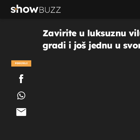
Zavirite u luksuznu vi
gradi i još jednu u sv
PODIJELI
POGLEDAJ