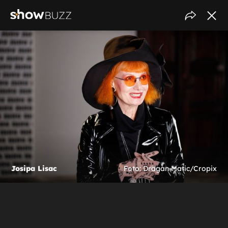
Josipa Lisac
Foto: Dragan Matic/Cropix