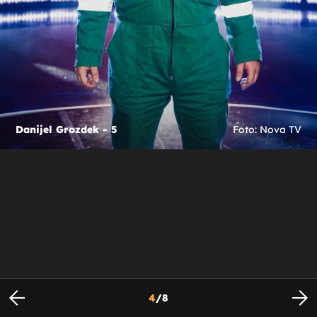
Danijel Grozdek - 5
Foto: Nova TV
4
/
8