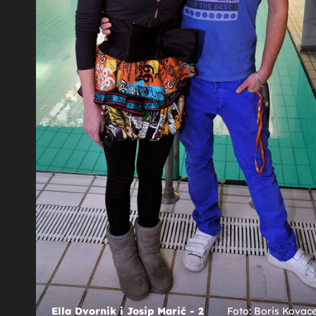
13
+
28
''NE OČEKUJTE...''
Ella Dvornik pokazala kako provodi
premila
vrijeme u Istri dok boravi u kući s bivš
''Glamurozan dan''
vnik.hr)
lla i Dean Dvornik
Ella Dvornik i Josip Marić - 2
Foto: Boris Kovac