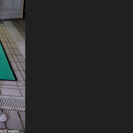
+
14
MALE PODUZETNICE
Ella Dvornik nasmijala pratitelje pričom o
im:
svojim kćerima: ''Džaba sam ja krečila!''
ev/Cropix
Foto: Jure Miskovic/Cropix
Foto: DNEVNIK.hr