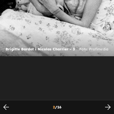
Brigitte Bardot i Nicolas Charrier - 3
Foto: Profimedia
2
/
16