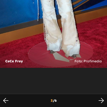
CeCe Frey
Foto: Profimedia
3
/
6