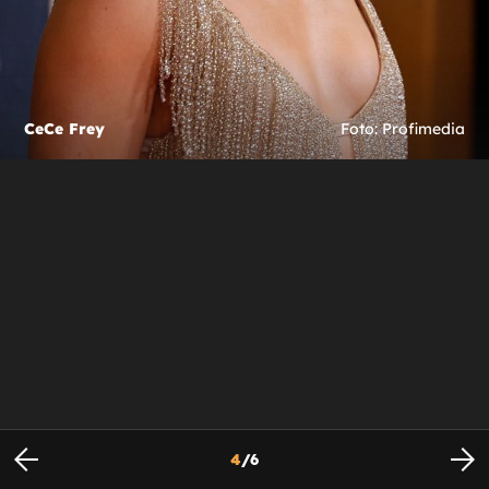
CeCe Frey
Foto: Profimedia
4
/
6