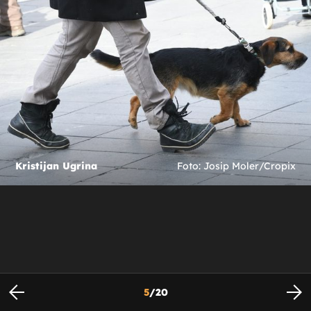
Kristijan Ugrina
Foto: Josip Moler/Cropix
5
/
20