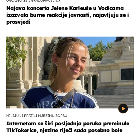
OGLASIO SE I GRADONAČELNIK
Najava koncerta Jelene Karleuše u Vodicama
izazvala burne reakcije javnosti, najavljuju se i
prosvjedi
MILIJUNI PRATILI NJEZINU BORBU
Internetom se širi posljednja poruka preminule
TikTokerice, njezine riječi sada posebno bole