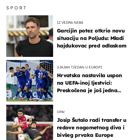
SPORT
IZ VEDRA NEBA
Garcijin potez otkrio novu
situaciju na Poljudu: Mladi
hajdukovac pred odlaskom
SJAJAN TJEDAN U EUROPI
Hrvatska nastavila uspon
na UEFA-inoj ljestvici:
Preskočena je još jedna
država
OPA!
Josip Šutalo radi transfer u
redove nogometnog diva i
bivšeg prvaka Europe