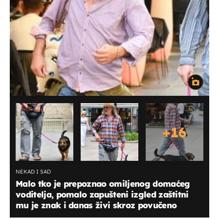
+
16
NEKAD I SAD
Malo tko je prepoznao omiljenog domaćeg
voditelja, pomalo zapušteni izgled zaštitni
mu je znak i danas živi skroz povučeno