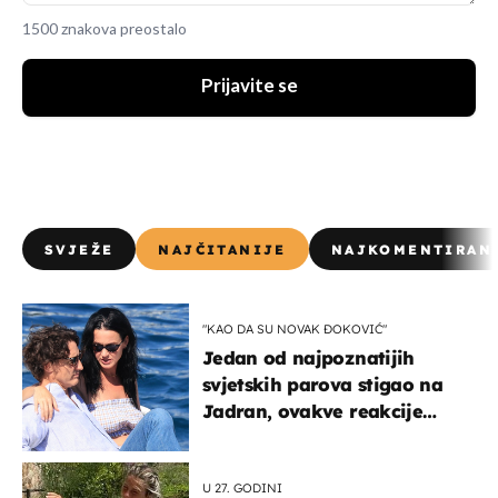
1500 znakova preostalo
Prijavite se
SVJEŽE
NAJČITANIJE
NAJKOMENTIRAN
"KAO DA SU NOVAK ĐOKOVIĆ"
Jedan od najpoznatijih
svjetskih parova stigao na
Jadran, ovakve reakcije
vjerojatno nisu očekivali
U 27. GODINI