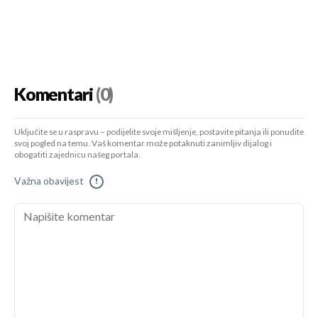
Komentari
(0)
Uključite se u raspravu – podijelite svoje mišljenje, postavite pitanja ili ponudite
svoj pogled na temu. Vaš komentar može potaknuti zanimljiv dijalog i
obogatiti zajednicu našeg portala.
Važna obavijest
!