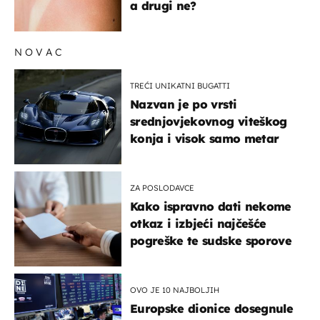
a drugi ne?
NOVAC
TREĆI UNIKATNI BUGATTI
Nazvan je po vrsti
srednjovjekovnog viteškog
konja i visok samo metar
ZA POSLODAVCE
Kako ispravno dati nekome
otkaz i izbjeći najčešće
pogreške te sudske sporove
OVO JE 10 NAJBOLJIH
Europske dionice dosegnule