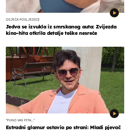
OSJEĆA POSLJEDICE
Jedva se izvukla iz smrskanog auta: Zvijezda
kino-hita otkrila detalje teške nesreće
"PUNO VAS PITA..."
Estradni glamur ostavio po strani: Mladi pjevač