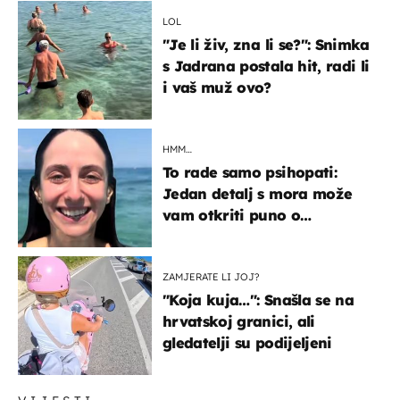
LOL
"Je li živ, zna li se?": Snimka
s Jadrana postala hit, radi li
i vaš muž ovo?
HMM…
To rade samo psihopati:
Jedan detalj s mora može
vam otkriti puno o
prijateljima
ZAMJERATE LI JOJ?
"Koja kuja…": Snašla se na
hrvatskoj granici, ali
gledatelji su podijeljeni