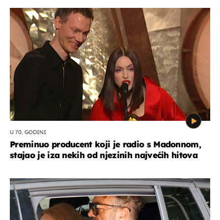
U 70. GODINI
Preminuo producent koji je radio s Madonnom,
stajao je iza nekih od njezinih najvećih hitova