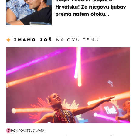
Hrvatsku! Za njegovu ljubav
prema našem otoku
zaslužan je jedan poznati
Hrvat
IMAMO JOŠ
NA OVU TEMU
kultura & zabava
POKROVITELJ WATA