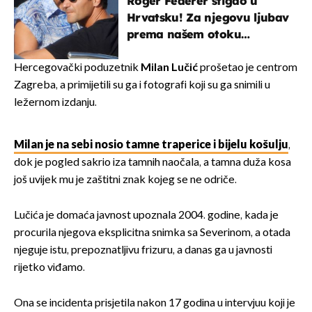
Roger Federer stigao u
Hrvatsku! Za njegovu ljubav
prema našem otoku
zaslužan je jedan poznati
Hrvat
Hercegovački poduzetnik
Milan Lučić
prošetao je centrom
Zagreba, a primijetili su ga i fotografi koji su ga snimili u
ležernom izdanju.
Milan je na sebi nosio tamne traperice i bijelu košulju
,
dok je pogled sakrio iza tamnih naočala, a tamna duža kosa
još uvijek mu je zaštitni znak kojeg se ne odriče.
Lučića je domaća javnost upoznala 2004. godine, kada je
procurila njegova eksplicitna snimka sa Severinom, a otada
njeguje istu, prepoznatljivu frizuru, a danas ga u javnosti
rijetko viđamo.
Ona se incidenta prisjetila nakon 17 godina u intervjuu koji je