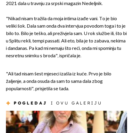
2021. dala u travnju za srpski magazin Nedeljnik.
"Nikad nisam tražila da moja intima izađe vani. To je bio
veliki šok. Dala sam onda dva intervjua povodom toga i to je
bilo to. Bilo je teško, ali preživjela sam. U rok službe ili, što bi
u Splitu rekli, tempi passati. Ali eto, bila je to zabava, nekima
i dandanas. Pa kad mi nemaju što reći, onda mi spominju tu
nesretnu snimku s broda", ispričala je.
"Ali tad nisam šest mjeseci izašla iz kuće. Prvo je bilo
žaljenje, a onda osuda da sam to sama dala zbog
popularnosti", prisjetila se tada.
POGLEDAJ
I OVU GALERIJU