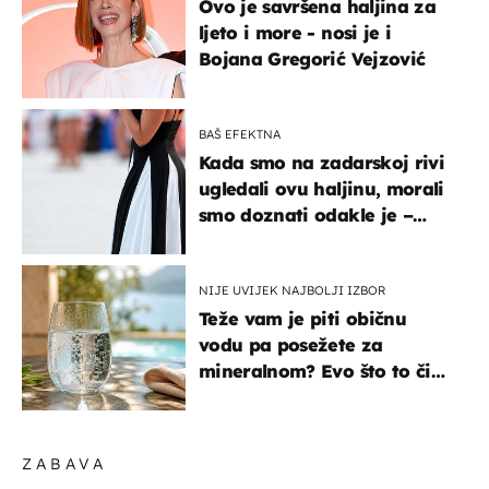
Ovo je savršena haljina za
ljeto i more - nosi je i
Bojana Gregorić Vejzović
BAŠ EFEKTNA
Kada smo na zadarskoj rivi
ugledali ovu haljinu, morali
smo doznati odakle je –
košta samo 18 eura
NIJE UVIJEK NAJBOLJI IZBOR
Teže vam je piti običnu
vodu pa posežete za
mineralnom? Evo što to čini
organizmu
ZABAVA