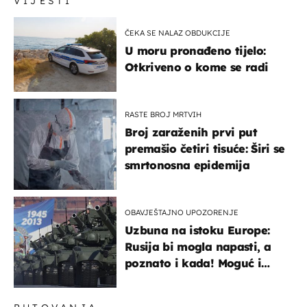
VIJESTI
ČEKA SE NALAZ OBDUKCIJE
U moru pronađeno tijelo:
Otkriveno o kome se radi
RASTE BROJ MRTVIH
Broj zaraženih prvi put
premašio četiri tisuće: Širi se
smrtonosna epidemija
OBAVJEŠTAJNO UPOZORENJE
Uzbuna na istoku Europe:
Rusija bi mogla napasti, a
poznato i kada! Moguć i
kopneni upad u članicu
NATO-a