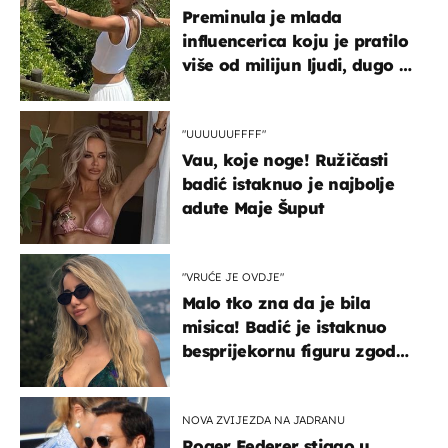
Preminula je mlada
influencerica koju je pratilo
više od milijun ljudi, dugo se
borila s opakom bolešću
"UUUUUUFFFF"
Vau, koje noge! Ružičasti
badić istaknuo je najbolje
adute Maje Šuput
"VRUĆE JE OVDJE"
Malo tko zna da je bila
misica! Badić je istaknuo
besprijekornu figuru zgodne
voditeljice
NOVA ZVIJEZDA NA JADRANU
Roger Federer stigao u