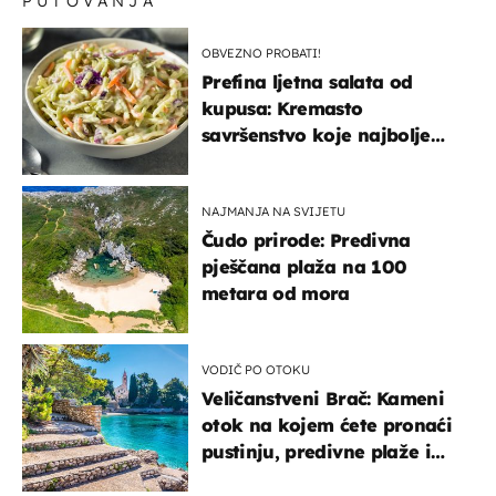
PUTOVANJA
OBVEZNO PROBATI!
Prefina ljetna salata od
kupusa: Kremasto
savršenstvo koje najbolje
paše uz pečeno meso
NAJMANJA NA SVIJETU
Čudo prirode: Predivna
pješčana plaža na 100
metara od mora
VODIČ PO OTOKU
Veličanstveni Brač: Kameni
otok na kojem ćete pronaći
pustinju, predivne plaže i
uzbudljivu hranu