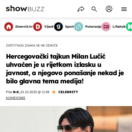
Dnevnik.hr
Vijesti
Sport
Putovanja
Lifestyle
ZAŠTITNOG ZNAKA SE NE ODRIČE
Hercegovački tajkun Milan Lučić
uhvaćen je u rijetkom izlasku u
javnost, a njegovo ponašanje nekad je
bilo glavna tema medija!
Piše
N.K.
,
01.10.2023 @ 11:58
CELEBRITY
KOMENTARI
OMOGUĆI OBAVIJESTI