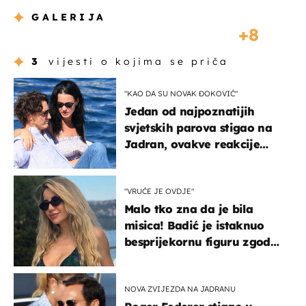
GALERIJA
8
3
vijesti o kojima se priča
"KAO DA SU NOVAK ĐOKOVIĆ"
Jedan od najpoznatijih
svjetskih parova stigao na
Jadran, ovakve reakcije
vjerojatno nisu očekivali
"VRUĆE JE OVDJE"
Malo tko zna da je bila
misica! Badić je istaknuo
besprijekornu figuru zgodne
voditeljice
NOVA ZVIJEZDA NA JADRANU