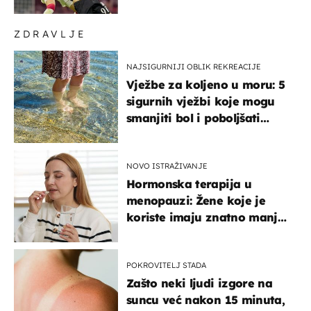
ZDRAVLJE
NAJSIGURNIJI OBLIK REKREACIJE
Vježbe za koljeno u moru: 5
sigurnih vježbi koje mogu
smanjiti bol i poboljšati
pokretljivost
NOVO ISTRAŽIVANJE
Hormonska terapija u
menopauzi: Žene koje je
koriste imaju znatno manji
rizik od ovoga
POKROVITELJ STADA
Zašto neki ljudi izgore na
suncu već nakon 15 minuta,