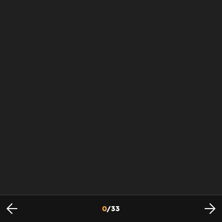
0
/
33