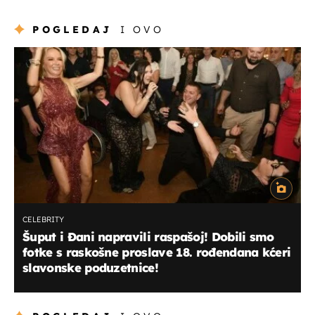
POGLEDAJ
I OVO
CELEBRITY
Šuput i Đani napravili raspašoj! Dobili smo
fotke s raskošne proslave 18. rođendana kćeri
slavonske poduzetnice!