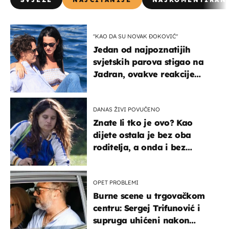
"KAO DA SU NOVAK ĐOKOVIĆ"
Jedan od najpoznatijih
svjetskih parova stigao na
Jadran, ovakve reakcije
vjerojatno nisu očekivali
DANAS ŽIVI POVUČENO
Znate li tko je ovo? Kao
dijete ostala je bez oba
roditelja, a onda i bez
milijuna koje je trebala
naslijediti
OPET PROBLEMI
Burne scene u trgovačkom
centru: Sergej Trifunović i
supruga uhićeni nakon