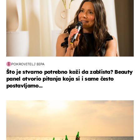
POKROVITELJ BIPA
Što je stvarno potrebno koži da zablista? Beauty
panel otvorio pitanja koja si i same često
postavljamo...
zanimljivosti