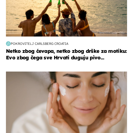
POKROVITELJ CARLSBERG CROATIA
Netko zbog ćevapa, netko zbog drške za motiku:
Evo zbog čega sve Hrvati duguju pivo...
moda & ljepota