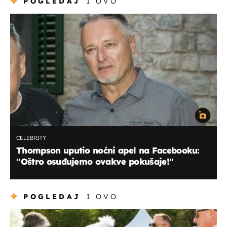
POGLEDAJ
I OVO
CELEBRITY
Thompson uputio noćni apel na Facebooku:
''Oštro osuđujemo ovakve pokušaje!''
POGLEDAJ
I OVO