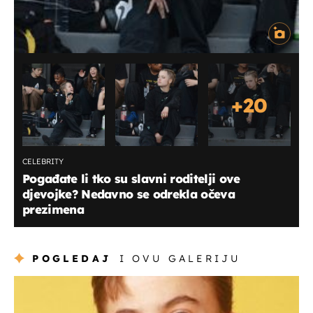
+
20
CELEBRITY
Pogađate li tko su slavni roditelji ove
djevojke? Nedavno se odrekla očeva
prezimena
POGLEDAJ
I OVU GALERIJU