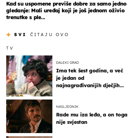
Kad su uspomene previše dobre za samo jedno
gledanje: Mali uređaj koji je još jednom oživio
trenutke s ple...
SVI
ČITAJU OVO
TV
DALEKI GRAD
Ima tek šest godina, a već
je jedan od
najnagrađivanijih dječjih
glumaca
NASLJEDNIK
Rade mu iza leđa, a on toga
nije svjestan