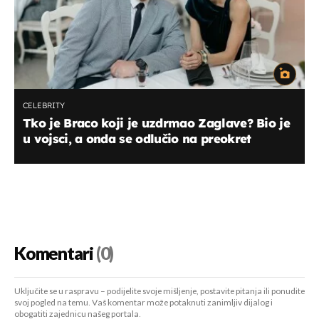
CELEBRITY
Tko je Braco koji je uzdrmao Zaglave? Bio je
u vojsci, a onda se odlučio na preokret
Komentari
(0)
Uključite se u raspravu – podijelite svoje mišljenje, postavite pitanja ili ponudite
svoj pogled na temu. Vaš komentar može potaknuti zanimljiv dijalog i
obogatiti zajednicu našeg portala.