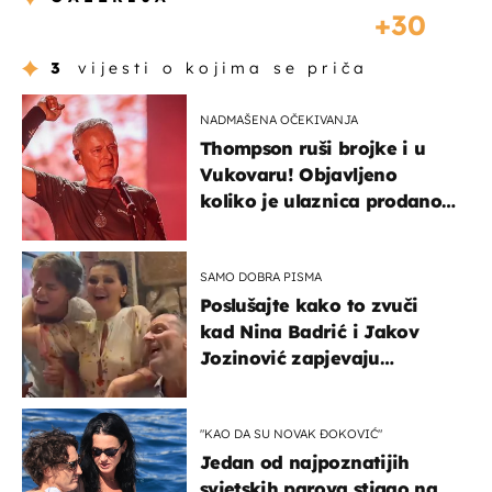
30
3
vijesti o kojima se priča
NADMAŠENA OČEKIVANJA
Thompson ruši brojke i u
Vukovaru! Objavljeno
koliko je ulaznica prodano
u kratkom vremenu
SAMO DOBRA PISMA
Poslušajte kako to zvuči
kad Nina Badrić i Jakov
Jozinović zapjevaju
Oliverov hit!
"KAO DA SU NOVAK ĐOKOVIĆ"
Jedan od najpoznatijih
svjetskih parova stigao na