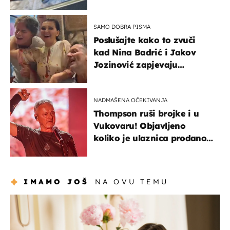
svađe!
SAMO DOBRA PISMA
Poslušajte kako to zvuči
kad Nina Badrić i Jakov
Jozinović zapjevaju
Oliverov hit!
NADMAŠENA OČEKIVANJA
Thompson ruši brojke i u
Vukovaru! Objavljeno
koliko je ulaznica prodano
u kratkom vremenu
IMAMO JOŠ
NA OVU TEMU
moda & ljepota