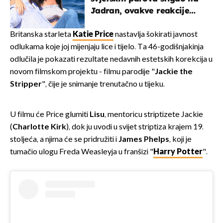
Jadran, ovakve reakcije
vjerojatno nisu očekivali
Britanska starleta
Katie Price
nastavlja šokirati javnost
odlukama koje joj mijenjaju lice i tijelo. Ta 46-godišnjakinja
odlučila je pokazati rezultate nedavnih estetskih korekcija u
novom filmskom projektu - filmu parodije "
Jackie the
Stripper
", čije je snimanje trenutačno u tijeku.
U filmu će Price glumiti
Lisu
, mentoricu striptizete Jackie
(
Charlotte Kirk
), dok ju uvodi u svijet striptiza krajem 19.
stoljeća, a njima će se pridružiti i
James Phelps
, koji je
tumačio ulogu Freda Weasleyja u franšizi "
Harry Potter
".