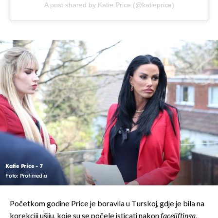
A post shared by Katie Price (@katieprice)
Katie Price - 7
Foto: Profimedia
Početkom godine Price je boravila u Turskoj, gdje je bila na
korekciji ušiju, koje su se počele isticati nakon
faceliftinga
,