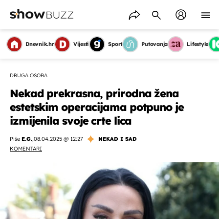
Dnevnik.hr
Vijesti
Sport
Putovanja
Lifestyle
DRUGA OSOBA
Nekad prekrasna, prirodna žena
estetskim operacijama potpuno je
izmijenila svoje crte lica
Piše
E.G.
,
08.04.2025 @ 12:27
NEKAD I SAD
KOMENTARI
OMOGUĆI OBAVIJESTI