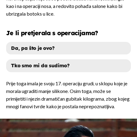
kao i na operaciji nosa, a redovito pohađa salone kako bi
ubrizgala botoks u lice.
Je li pretjerala s operacijama?
Da, pa što je ovo?
Tko smo mi da sudimo?
DA, PA ŠTO JE OVO?
Prije toga imala je svoju 17. operaciju grudi, u sklopu koje je
morala ugraditi manje silikone. Osim toga, može se
TKO SMO MI DA SUDIMO?
primijetiti i njezin dramatičan gubitak kilograma, zbog kojeg
mnogi fanovi tvrde kako je postala neprepoznatljiva.