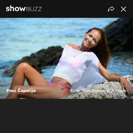
Fani Čapalija
Foto: Tom Dubravec/Cropix