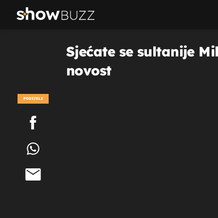
Sjećate se sultanije M
novost
PODIJELI
POGLEDAJ