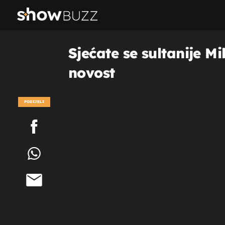
Sjećate se sultanije M
novost
PODIJELI
POGLEDAJ