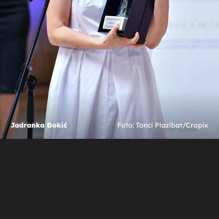
Jadranka Đokić
Foto: Tonci Plazibat/Cropix